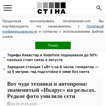
Продолжая просматривать Ukrainianwall.com Вы
Пенсии в августе: доплаты 300, 456, 570 грн по
подтверждаете, что ознакомились с
Политикой
возрасту и деньги ветеранам ко Дню
Независимости
конфиденциальности
и согласны с использованием файлов
cookie.
Тариф на воду взлетит до 124,89 грн за куб:
водоканалы готовят двойное повышение с
Понял
сентября
Тарифы Киевстар и Vodafone подешевели до 50%:
сколько стоит связь в августе
Зарядная станция 1 кВт·ч на 8 часов, генератор —
за 6 метров: гид подготовки к зиме без света
Вот чудо техники и автопрома:
знаменитый «Икарус» на рельсах.
Редкое фото умилило сети
04:30 21.05.2020