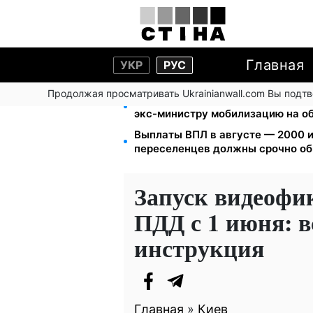
Главная
УКР
РУС
Продолжая просматривать Ukrainianwall.com Вы подт
Федоров уволен и без бронирова
экс-министру мобилизацию на о
Выплаты ВПЛ в августе — 2000 и
переселенцев должны срочно об
Запуск видеофи
ПДД с 1 июня: 
инструкция
Главная
»
Киев