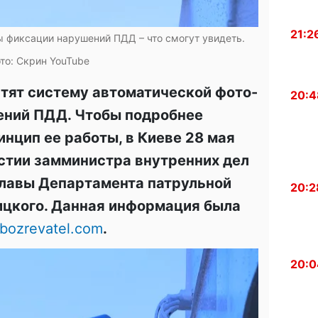
21:2
ы фиксации нарушений ПДД – что смогут увидеть.
то: Скрин YouTube
стят систему автоматической фото-
20:4
ений ПДД. Чтобы подробнее
нцип ее работы, в Киеве 28 мая
стии замминистра внутренних дел
лавы Департамента патрульной
20:2
ицкого. Данная информация была
bozrevatel.com
.
20:0