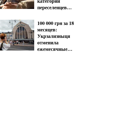
категории
переселенцев
должны срочно
обновить данные
100 000 грн за 18
месяцев:
Укрзализныця
отменила
ежемесячные
выплаты
мобилизованным