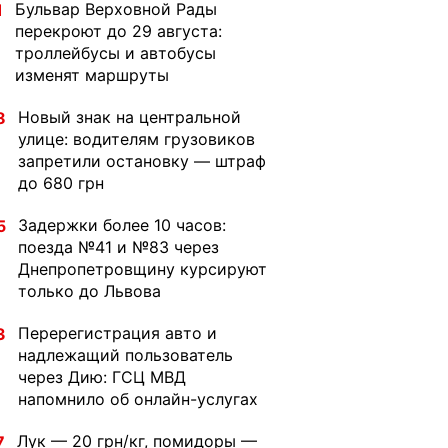
Бульвар Верховной Рады
1
перекроют до 29 августа:
троллейбусы и автобусы
изменят маршруты
Новый знак на центральной
8
улице: водителям грузовиков
запретили остановку — штраф
до 680 грн
Задержки более 10 часов:
5
поезда №41 и №83 через
Днепропетровщину курсируют
только до Львова
Перерегистрация авто и
3
надлежащий пользователь
через Дию: ГСЦ МВД
напомнило об онлайн-услугах
Лук — 20 грн/кг, помидоры —
7