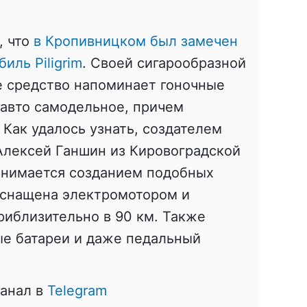
, что
в Кропивницком был замечен
иль Piligrim
. Своей сигарообразной
е средство напоминает гоночные
 авто самодельное, причем
 Как удалось узнать, создателем
 Алексей Ганшин из Кировоградской
занимается созданием подобных
оснащена электромотором и
риблизительно в 90 км. Также
е батареи и даже педальный
канал в
Telegram