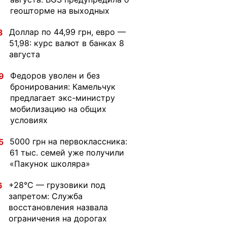
геошторме на выходных
Доллар по 44,99 грн, евро —
3
51,98: курс валют в банках 8
августа
Федоров уволен и без
9
бронирования: Камельчук
предлагает экс-министру
мобилизацию на общих
условиях
5000 грн на первоклассника:
5
61 тыс. семей уже получили
«Пакунок школяра»
+28°C — грузовики под
6
запретом: Служба
восстановления назвала
ограничения на дорогах