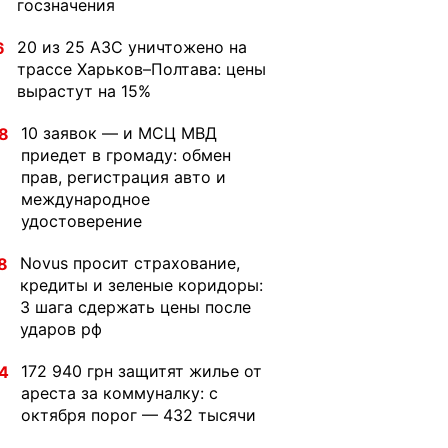
госзначения
20 из 25 АЗС уничтожено на
6
трассе Харьков–Полтава: цены
вырастут на 15%
10 заявок — и МСЦ МВД
8
приедет в громаду: обмен
прав, регистрация авто и
международное
удостоверение
Novus просит страхование,
8
кредиты и зеленые коридоры:
3 шага сдержать цены после
ударов рф
172 940 грн защитят жилье от
4
ареста за коммуналку: с
октября порог — 432 тысячи