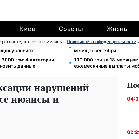
Киев
Советы
Жизнь
верждаете, что ознакомились с
Политикой конфиденциальности
и
ния: Камельчук предлагает
Ночной тариф на свет 2,16 
бщих условиях
месяц с сентября
 3000 грн: 4 категории
100 000 грн за 18 месяцев
новить данные
ежемесячные выплаты мо
По
ксации нарушений
все нюансы и
04:3
02:2