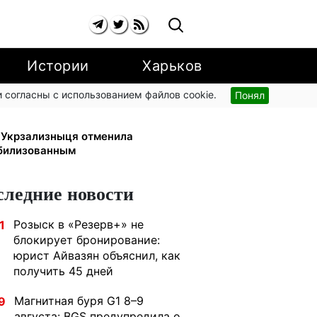
Истории
Харьков
 согласны с использованием файлов cookie.
Понял
грн/кВт-ч: экономия до 540 грн в
: Укрзализныця отменила
билизованным
следние новости
Розыск в «Резерв+» не
1
блокирует бронирование:
юрист Айвазян объяснил, как
получить 45 дней
Магнитная буря G1 8–9
9
августа: BGS предупредила о