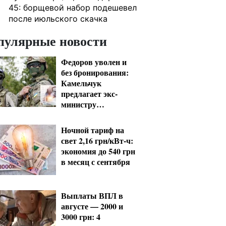
45: борщевой набор подешевел
после июльского скачка
пулярные новости
Федоров уволен и
без бронирования:
Камельчук
предлагает экс-
министру
мобилизацию на
общих условиях
Ночной тариф на
свет 2,16 грн/кВт-ч:
экономия до 540 грн
в месяц с сентября
Выплаты ВПЛ в
августе — 2000 и
3000 грн: 4