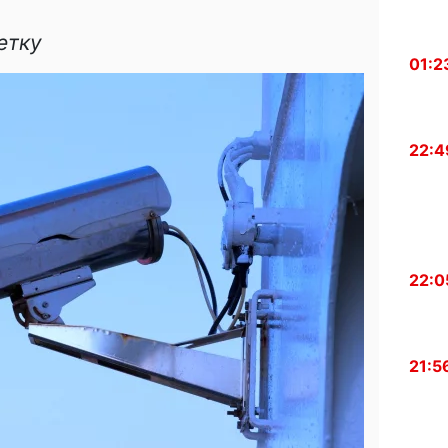
етку
01:2
22:4
22:0
21:5