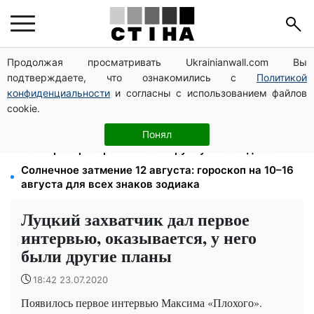
Продолжая просматривать Ukrainianwall.com Вы
Зарплата 30 000 грн — пенсия 11 500 грн: ПФУ
подтверждаете, что ознакомились с
Политикой
объяснил формулу расчета выплат в 2026 году
конфиденциальности
и согласны с использованием файлов
Бензин от 77,90 грн, дизель до 97,90: цены на
cookie.
топливо на АЗС 8 августа не изменились
120 000 грн на авто: компенсацию для ветеранов
Понял
хотят распространить на III группу инвалидности
Солнечное затмение 12 августа: гороскоп на 10–16
августа для всех знаков зодиака
Луцкий захватчик дал первое
интервью, оказывается, у него
были другие планы
18:42 23.07.2020
Появилось первое интервью Максима «Плохого».