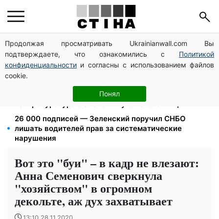
Продолжая просматривать Ukrainianwall.com Вы
Ночной тариф на свет 2,16 грн/кВт-ч: экономия до
подтверждаете, что ознакомились с
Политикой
540 грн в месяц с сентября
конфиденциальности
и согласны с использованием файлов
Может ли Почтовая площадь стать главной точкой
cookie.
входа в исторический Киев
1577 человек списали с учета за $10 000:
Понял
Генпрокуратура о схеме в Мукачевском ТЦК
26 000 подписей — Зеленский поручил СНБО
лишать водителей прав за систематические
нарушения
Вот это "буи" – в кадр не влезают:
Анна Семенович сверкнула
"хозяйством" в огромном
декольте, аж дух захватывает
13:10 28.11.2020