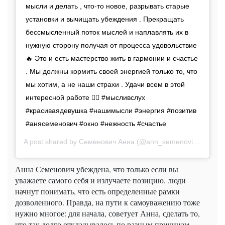
мысли и делать , что-то новое, разрывать старые
установки и вычищать убеждения . Прекращать
бессмысленный поток мыслей и наплавлять их в
нужную сторону получая от процесса удовольствие
🔥 Это и есть мастерство жить в гармонии и счастье
. Мы должны кормить своей энергией только то, что
мы хотим, а не наши страхи . Удачи всем в этой
интересной работе ✊🏼 #мысливслух
#красиваядевушка #нашимысли #энергия #позитив
#анясеменович #окно #нежность #счастье
A post shared by
Семенович Анна
(@ann_semenovich) on
Oc
Анна Семенович убеждена, что только если вы
уважаете самого себя и излучаете позицию, люди
начнут понимать, что есть определенные рамки
дозволенного. Правда, на пути к самоуважению тоже
нужно многое: для начала, советует Анна, сделать то,
что так долго откладывалось по разным причинам.