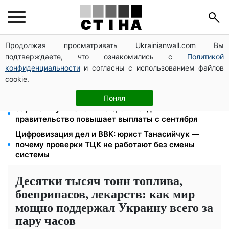
Продолжая просматривать Ukrainianwall.com Вы
26 000 подписей — Зеленский поручил СНБО
подтверждаете, что ознакомились с
Политикой
лишать водителей прав за систематические
нарушения
конфиденциальности
и согласны с использованием файлов
cookie.
Пенсия для III группы инвалидности с 1 сентября: от
2595 до 10 625 грн — кто сколько получит
Понял
Зарплаты учителей +20%, стипендии ×2:
правительство повышает выплаты с сентября
Цифровизация дел и ВВК: юрист Танасийчук —
почему проверки ТЦК не работают без смены
системы
Десятки тысяч тонн топлива,
боеприпасов, лекарств: как мир
мощно поддержал Украину всего за
пару часов