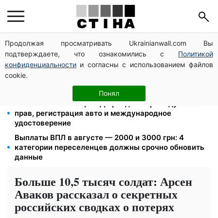
Продолжая просматривать Ukrainianwall.com Вы
Пенсия по инвалидности III группы с сентября: от
подтверждаете, что ознакомились с
Политикой
2595 до 10 625 грн — кто сколько получит
конфиденциальности
и согласны с использованием файлов
Федоров уволен и без бронирования: Камельчук
cookie.
предлагает экс-министру мобилизацию на общих
условиях
Понял
10 заявок — и МСЦ МВД приедет в громаду: обмен
прав, регистрация авто и международное
удостоверение
Выплаты ВПЛ в августе — 2000 и 3000 грн: 4
категории переселенцев должны срочно обновить
данные
Больше 10,5 тысяч солдат: Арсен
Аваков рассказал о секретных
российских сводках о потерях