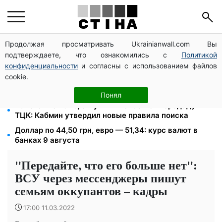
Продолжая просматривать Ukrainianwall.com Вы
Доллар по 45,04 грн, евро — 52,08: курс валют в
подтверждаете, что ознакомились с
Политикой
банках 10 августа
конфиденциальности
и согласны с использованием файлов
Отсрочку для многодетных отцов сохранят
cookie.
несмотря на снижение мобилизационного возраста:
заявление ВСУ
Понял
Налоговые номера мужчин 18–60 лет передадут
ТЦК: Кабмин утвердил новые правила поиска
Доллар по 44,50 грн, евро — 51,34: курс валют в
банках 9 августа
"Передайте, что его больше нет":
ВСУ через мессенджеры пишут
семьям оккупантов – кадры
17:00 11.03.2022