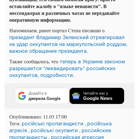
оставляйте жалобу о "языке ненависти". В
мессенджерах и различных чатах не передавайте
оперативную информацию.
Напоминаем, ранее портал Стена писавши о
президент Владимир Зеленский отреагировал
на удар оккупантов на мариупольский роддом,
важное обращение президента.
Также сообщалось, что
теперь в Украине законом
разрешается "ликвидировать" российских
оккупантов, подробности.
Додайте в
Читайте нас у
Google News
джерела Google
Опубликовано:
11.03 17:00
Теги:
,
російські пропагандисти
російська
,
,
агресія
російські окупанти
российские
,
пропагандисты
российская агрессия