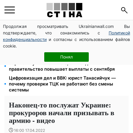
Продолжая просматривать Ukrainianwall.com Вы
26 000 подписей — Зеленский поручил СНБО
подтверждаете, что ознакомились с
Политикой
лишать водителей прав за систематические
нарушения
конфиденциальности
и согласны с использованием файлов
cookie.
Пенсия для III группы инвалидности с 1 сентября: от
2595 до 10 625 грн — кто сколько получит
Понял
Зарплаты учителей +20%, стипендии ×2:
правительство повышает выплаты с сентября
Цифровизация дел и ВВК: юрист Танасийчук —
почему проверки ТЦК не работают без смены
системы
Наконец-то послужат Украине:
прокуроров начали призывать в
армию - видео
16:00 17.04.2022