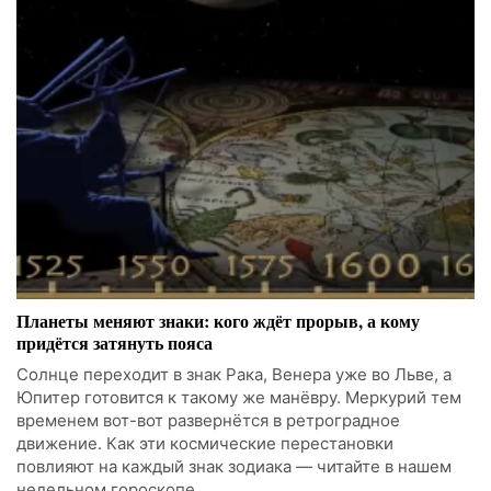
Планеты меняют знаки: кого ждёт прорыв, а кому
придётся затянуть пояса
Солнце переходит в знак Рака, Венера уже во Льве, а
Юпитер готовится к такому же манёвру. Меркурий тем
временем вот-вот развернётся в ретроградное
движение. Как эти космические перестановки
повлияют на каждый знак зодиака — читайте в нашем
недельном гороскопе.