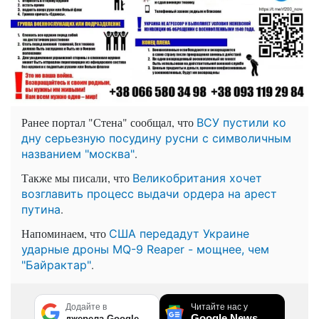
Ранее портал "Стена" сообщал, что
ВСУ пустили ко
дну серьезную посудину русни с символичным
.
названием "москва"
Также мы писали, что
Великобритания хочет
возглавить процесс выдачи ордера на арест
.
путина
Напоминаем, что
США передадут Украине
ударные дроны MQ-9 Reaper - мощнее, чем
.
"Байрактар"
Додайте в
Читайте нас у
Google News
джерела Google