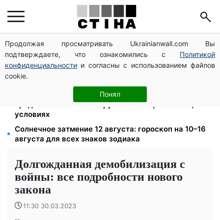
Продолжая просматривать Ukrainianwall.com Вы
125 грн за куб воды: закон №4777 запустил двойное
подтверждаете, что ознакомились с
Политикой
подорожание тарифов в регионах
конфиденциальности
и согласны с использованием файлов
До +37°C на юге и грозы с градом в 9 областях:
cookie.
прогноз погоды на выходные от Птухи
Федоров уволен и без бронирования: Камельчук
Понял
предлагает экс-министру мобилизацию на общих
условиях
Солнечное затмение 12 августа: гороскоп на 10–16
августа для всех знаков зодиака
Долгожданная демобилизация с
войны: все подробности нового
закона
11:30 30.03.2023