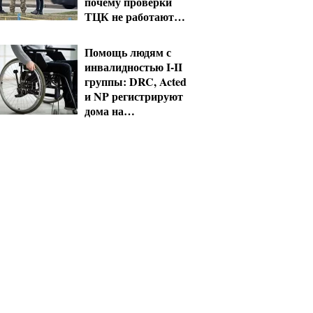
почему проверки
ТЦК не работают
без смены системы
Помощь людям с
инвалидностью I-II
группы: DRC, Acted
и NP регистрируют
дома на
Херсонщине