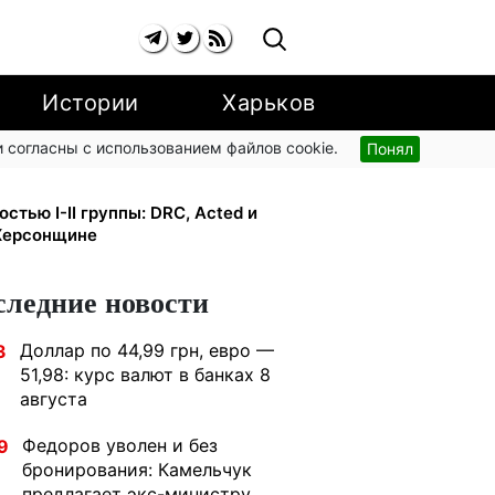
Истории
Харьков
 согласны с использованием файлов cookie.
Понял
грн/кВт-ч: экономия до 540 грн в
тью I-II группы: DRC, Acted и
 Херсонщине
следние новости
Доллар по 44,99 грн, евро —
3
51,98: курс валют в банках 8
августа
Федоров уволен и без
9
бронирования: Камельчук
предлагает экс-министру