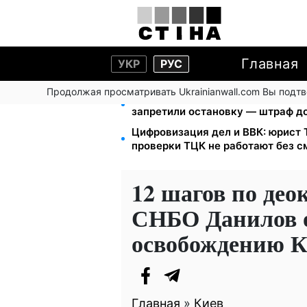
Главная
УКР
РУС
Продолжая просматривать Ukrainianwall.com Вы подт
Новый знак на центральной улиц
запретили остановку — штраф до
Цифровизация дел и ВВК: юрист
проверки ТЦК не работают без 
12 шагов по део
СНБО Данилов о
освобождению 
Главная
»
Киев