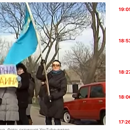
19:0
18:5
18:2
18:0
17:2
на. Фото: скриншот YouTube-видео