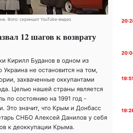
на. Фото: скриншот YouTube-видео
20:2
вал 12 шагов к возврату
20:0
ки Кирилл Буданов в одном из
то Украина не остановится на том,
19:5
ории, захваченные оккупантами
ода. Целью нашей страны является
ь по состоянию на 1991 год -
. Это значит, что Крым и Донбасс
19:2
етарь СНБО Алексей Данилов у себя
гов к деоккупации Крыма.