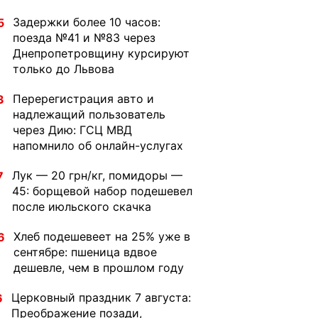
Задержки более 10 часов:
5
поезда №41 и №83 через
Днепропетровщину курсируют
только до Львова
Перерегистрация авто и
3
надлежащий пользователь
через Дию: ГСЦ МВД
напомнило об онлайн-услугах
Лук — 20 грн/кг, помидоры —
7
45: борщевой набор подешевел
после июльского скачка
Хлеб подешевеет на 25% уже в
6
сентябре: пшеница вдвое
дешевле, чем в прошлом году
Церковный праздник 7 августа:
6
Преображение позади,