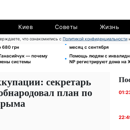
Киев
Советы
Жизнь
верждаете, что ознакомились с
Политикой конфиденциальности
и
е: водителям грузовиков
Ночной тариф на свет 2,16 
 680 грн
месяц с сентября
 Танасийчук — почему
Помощь людям с инвалиднос
смены системы
NP регистрируют дома на
По
ккупации: секретарь
бнародовал план по
01:2
Крыма
22:4