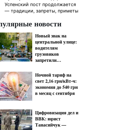
Успенский пост продолжается
— традиции, запреты, приметы
пулярные новости
Новый знак на
центральной улице:
водителям
грузовиков
запретили
остановку — штраф
до 680 грн
Ночной тариф на
свет 2,16 грн/кВт-ч:
экономия до 540 грн
в месяц с сентября
Цифровизация дел и
ВВК: юрист
Танасийчук —