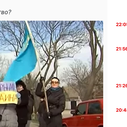
тво?
22:0
21:5
21:2
20:4