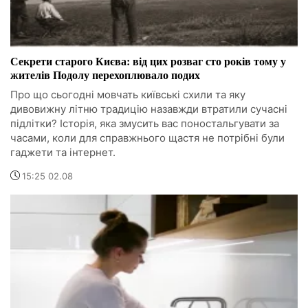
Секрети старого Києва: від цих розваг сто років тому у
жителів Подолу перехоплювало подих
Про що сьогодні мовчать київські схили та яку
дивовижну літню традицію назавжди втратили сучасні
підлітки? Історія, яка змусить вас поностальгувати за
часами, коли для справжнього щастя не потрібні були
гаджети та інтернет.
15:25 02.08