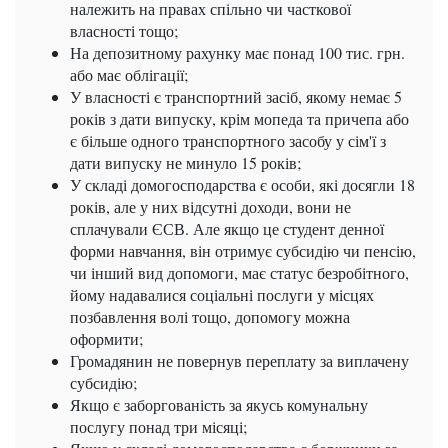
належить на правах спільно чи часткової
власності тощо;
На депозитному рахунку має понад 100 тис. грн.
або має облігації;
У власності є транспортний засіб, якому немає 5
років з дати випуску, крім мопеда та причепа або
є більше одного транспортного засобу у сім'ї з
дати випуску не минуло 15 років;
У складі домогосподарства є особи, які досягли 18
років, але у них відсутні доходи, вони не
сплачували ЄСВ. Але якщо це студент денної
форми навчання, він отримує субсидію чи пенсію,
чи інший вид допомоги, має статус безробітного,
йому надавалися соціальні послуги у місцях
позбавлення волі тощо, допомогу можна
оформити;
Громадянин не повернув переплату за виплачену
субсидію;
Якщо є заборгованість за якусь комунальну
послугу понад три місяці;