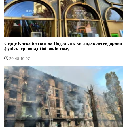
Серце Києва бʼється на Подолі: як виглядав легендарний
фунікулер понад 100 років тому
20:45 10.07