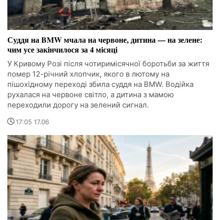
Суддя на BMW мчала на червоне, дитина — на зелене:
чим усе закінчилося за 4 місяці
У Кривому Розі після чотиримісячної боротьби за життя
помер 12-річний хлопчик, якого в лютому на
пішохідному переході збила суддя на BMW. Водійка
рухалася на червоне світло, а дитина з мамою
переходили дорогу на зелений сигнал.
17:05 17.06