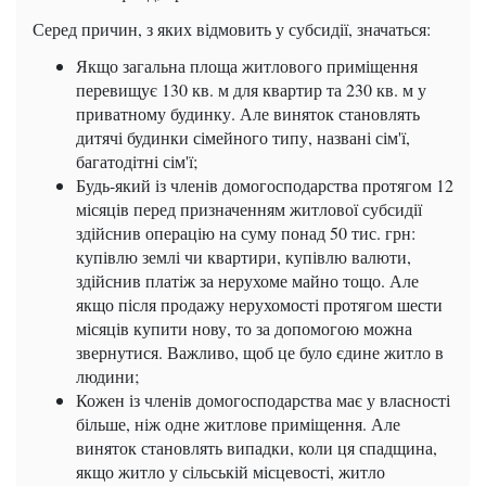
Серед причин, з яких відмовить у субсидії, значаться:
Якщо загальна площа житлового приміщення
перевищує 130 кв. м для квартир та 230 кв. м у
приватному будинку. Але виняток становлять
дитячі будинки сімейного типу, названі сім'ї,
багатодітні сім'ї;
Будь-який із членів домогосподарства протягом 12
місяців перед призначенням житлової субсидії
здійснив операцію на суму понад 50 тис. грн:
купівлю землі чи квартири, купівлю валюти,
здійснив платіж за нерухоме майно тощо. Але
якщо після продажу нерухомості протягом шести
місяців купити нову, то за допомогою можна
звернутися. Важливо, щоб це було єдине житло в
людини;
Кожен із членів домогосподарства має у власності
більше, ніж одне житлове приміщення. Але
виняток становлять випадки, коли ця спадщина,
якщо житло у сільській місцевості, житло