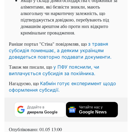
Якщо у складі домогосподарства є боржники за
аліментами, які безвісти зникли, мають
алкогольну чи наркотичну залежність, що
підтверджується довідкою, перебувають під
домашнім арештом або проти них відкрито
кримінальне провадження.
Раніше портал "Стіна" повідомляв, що
з травня
субсидія поменшає, а деяким українцям
доведеться повторно подавати документи.
Також ми писали, що
у ПФУ пояснили, чи
виплачується субсидія за покійника.
Нагадуємо, що
Кабмін готує експеримент щодо
оформлення субсидії.
Додайте в
Читайте нас у
Google News
джерела Google
Опубліковано:
01.05 13:00