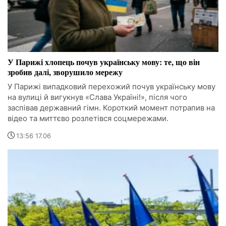
У Парижі хлопець почув українську мову: те, що він
зробив далі, зворушило мережу
У Парижі випадковий перехожий почув українську мову
на вулиці й вигукнув «Слава Україні!», після чого
заспівав державний гімн. Короткий момент потрапив на
відео та миттєво розлетівся соцмережами.
13:56 17.06