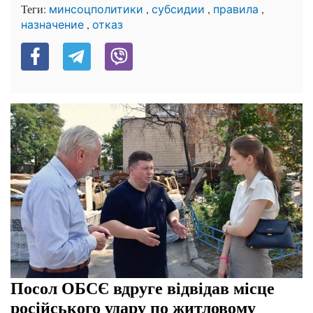
Теги:
,
,
,
минсоцполитики
субсидии
правила
,
назначение
отказ
Посол ОБСЄ вдруге відвідав місце
російського удару по житловому