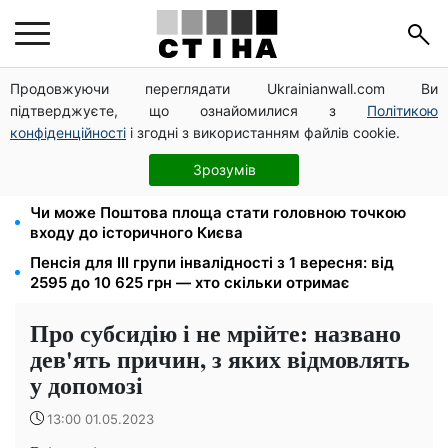
Продовжуючи переглядати Ukrainianwall.com Ви
Пенсія по інвалідності III групи з вересня: від 2595
підтверджуєте, що ознайомилися з
Політикою
до 10 625 грн — хто скільки отримає
конфіденційності
і згодні з використанням файлів cookie.
Новий знак на центральній вулиці: водіям
вантажівок заборонили зупинку — штраф до 680
Зрозумів
грн
Чи може Поштова площа стати головною точкою
входу до історичного Києва
Пенсія для III групи інвалідності з 1 вересня: від
2595 до 10 625 грн — хто скільки отримає
Про субсидію і не мрійте: названо
дев'ять причин, з яких відмовлять
у допомозі
13:00 01.05.2023