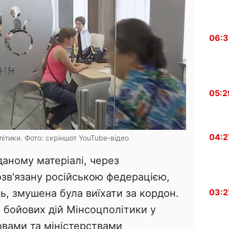
06:
05:2
04:2
літики. Фото: скріншот YouTube-відео
даному матеріалі, через
озв'язану російською федерацією,
03:2
ль, змушена була виїхати за кордон.
х бойових дій Мінсоцполітики у
овами та міністерствами