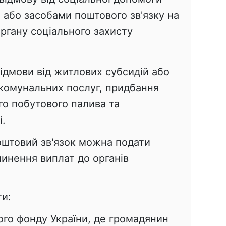
або засобами поштового зв'язку на
органу соціального захисту
ідмови від житлових субсидій або
-комунальних послуг, придбання
ого побутового палива та
і.
оштовий зв'язок можна подати
пинення виплат до органів
ти:
ого фонду України, де громадянин