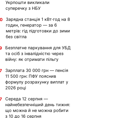
Укрпошти викликали
суперечку з НБУ
Зарядна станція 1 кВт·год на 8
30
годин, генератор — за 6
метрів: гід підготовки до зими
без світла
Безплатне паркування для УБД
9
та осіб з інвалідністю через
війну: як отримати пільгу
Зарплата 30 000 грн — пенсія
7
11 500 грн: ПФУ пояснив
формулу розрахунку виплат у
2026 році
Середа 12 серпня —
7
найнебезпечніший день тижня:
що можна й не можна робити
з 10 до 16 серпня