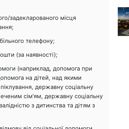
ого/задекларованого місця
ання;
більного телефону;
ошти (за наявності);
омоги (наприклад, допомога при
опомога на дітей, над якими
 піклування, державну соціальну
еченим сім'ям, державну соціальну
валідністю з дитинства та дітям з
відмову від соціальної допомоги