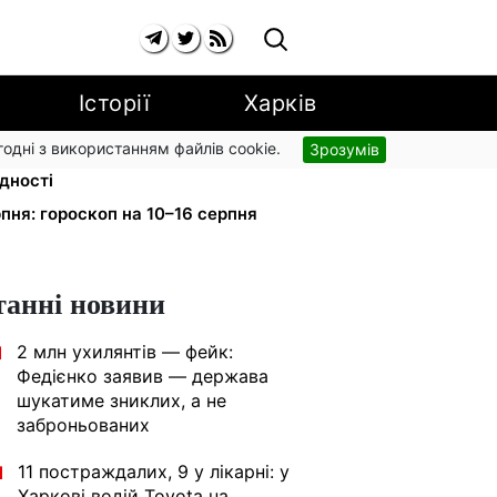
Історії
Харків
згодні з використанням файлів cookie.
Зрозумів
нсацію для ветеранів хочуть
ідності
пня: гороскоп на 10–16 серпня
танні новини
2 млн ухилянтів — фейк:
1
Федієнко заявив — держава
шукатиме зниклих, а не
заброньованих
11 постраждалих, 9 у лікарні: у
1
Харкові водій Toyota на