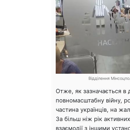
Відділення Мінсоцпо
Отже, як зазначається в 
повномасштабну війну, р
частина українців, на жа
За більш ніж рік активни
взаємодії з іншими устан