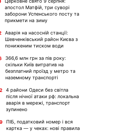
Церковне свято 9 серпня:
0
апостол Матфій, три суворі
заборони Успенського посту та
прикмети на зиму
Аварія на насосній станції:
2
Шевченківський район Києва з
пониженим тиском води
366,6 млн грн за пів року:
6
скільки Київ витратив на
безплатний проїзд у метро та
наземному транспорті
4 райони Одеси без світла
2
після нічної атаки рф: локальна
аварія в мережі, транспорт
зупинено
ПІБ, податковий номер і вся
9
картка — у чеках: нові правила