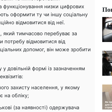
а функціонування низки цифрових
По
ють оформити ту чи іншу соціальну
ційно відмовитися від неї.
, який тимчасово перебуває за
и потребу відмовитися від
оціальних допомог, він може зробити
у у довільній формі із зазначенням
еквізитів:
ного захисту населення, у якому
 на обліку;
тькові (за наявності) одержувача