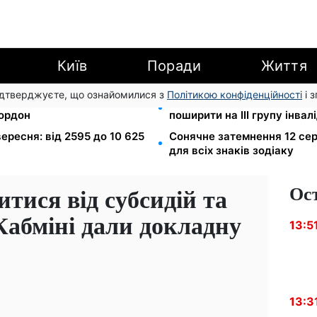
Київ
Поради
Життя
підтверджуєте, що ознайомилися з
Політикою конфіденційності
і 
в МВС: шахраї виманюють
120 000 грн на авто: компе
кордон
поширити на III групу інвал
 вересня: від 2595 до 10 625
Сонячне затемнення 12 сер
для всіх знаків зодіаку
Ос
итися від субсидій та
Кабміні дали докладну
13:5
13:3