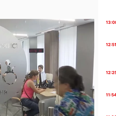
13:0
12:5
12:2
11:5