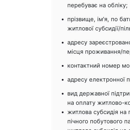
перебуває на обліку;
прізвище, ім'я, по ба
житлової субсидії/піл
адресу зареєстрован
місця проживання/пе
контактний номер мо
адресу електронної п
вид державної підтри
на оплату житлово-к
житлова субсидія на 
пічного побутового па