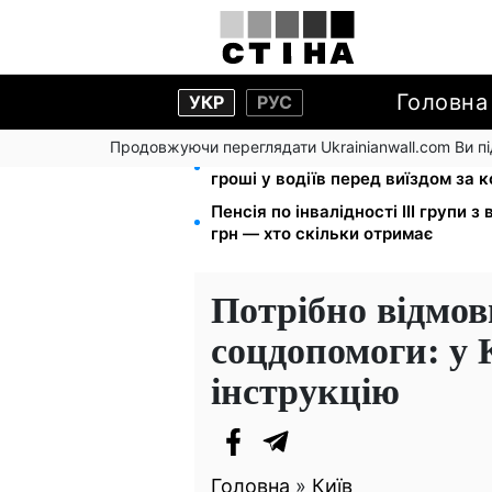
Головна
УКР
РУС
Продовжуючи переглядати Ukrainianwall.com Ви 
Фейкові сайти сервісних центрі
гроші у водіїв перед виїздом за 
Пенсія по інвалідності III групи з
грн — хто скільки отримає
Потрібно відмов
соцдопомоги: у 
інструкцію
Головна
»
Київ