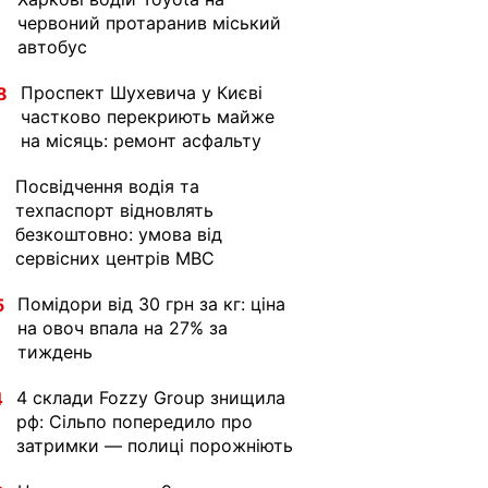
червоний протаранив міський
автобус
Проспект Шухевича у Києві
8
частково перекриють майже
на місяць: ремонт асфальту
Посвідчення водія та
1
техпаспорт відновлять
безкоштовно: умова від
сервісних центрів МВС
Помідори від 30 грн за кг: ціна
5
на овоч впала на 27% за
тиждень
4 склади Fozzy Group знищила
4
рф: Сільпо попередило про
затримки — полиці порожніють