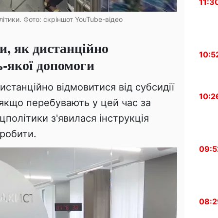
11:3
літики. Фото: скріншот YouTube-відео
и, як дистанційно
10:5
ь-якої допомоги
истанційно відмовитися від субсидії
10:2
 якщо перебувають у цей час за
політики з'явилася інструкція
зробити.
09:5
08:2