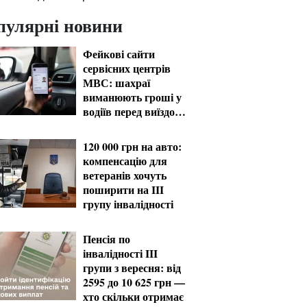
пулярні новини
Фейкові сайти
сервісних центрів
МВС: шахраї
виманюють гроші у
водіїв перед виїздом
за кордон
120 000 грн на авто:
компенсацію для
ветеранів хочуть
поширити на III
групу інвалідності
Пенсія по
інвалідності III
групи з вересня: від
2595 до 10 625 грн —
хто скільки отримає