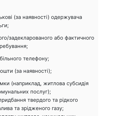
тькові (за наявності) одержувача
ьги;
ого/задекларованого або фактичного
ребування;
більного телефону;
ошти (за наявності);
мки (наприклад, житлова субсидія
омунальних послуг);
придбання твердого та рідкого
лива та зрідженого газу;