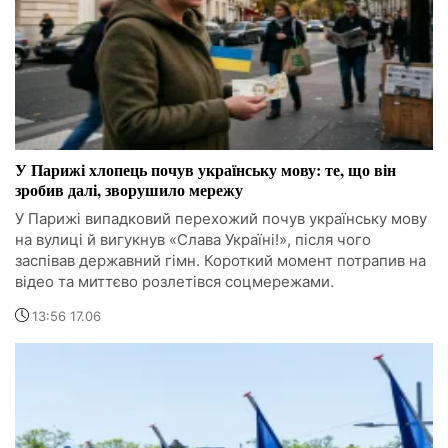
У Парижі хлопець почув українську мову: те, що він
зробив далі, зворушило мережу
У Парижі випадковий перехожий почув українську мову
на вулиці й вигукнув «Слава Україні!», після чого
заспівав державний гімн. Короткий момент потрапив на
відео та миттєво розлетівся соцмережами.
13:56 17.06