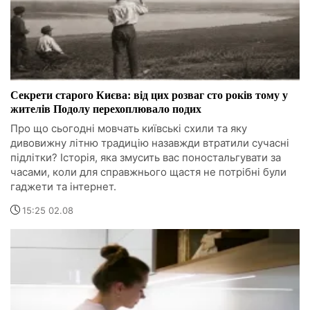
Секрети старого Києва: від цих розваг сто років тому у
жителів Подолу перехоплювало подих
Про що сьогодні мовчать київські схили та яку
дивовижну літню традицію назавжди втратили сучасні
підлітки? Історія, яка змусить вас поностальгувати за
часами, коли для справжнього щастя не потрібні були
гаджети та інтернет.
15:25 02.08