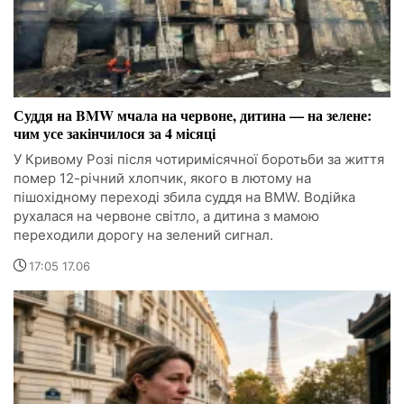
Суддя на BMW мчала на червоне, дитина — на зелене:
чим усе закінчилося за 4 місяці
У Кривому Розі після чотиримісячної боротьби за життя
помер 12-річний хлопчик, якого в лютому на
пішохідному переході збила суддя на BMW. Водійка
рухалася на червоне світло, а дитина з мамою
переходили дорогу на зелений сигнал.
17:05 17.06