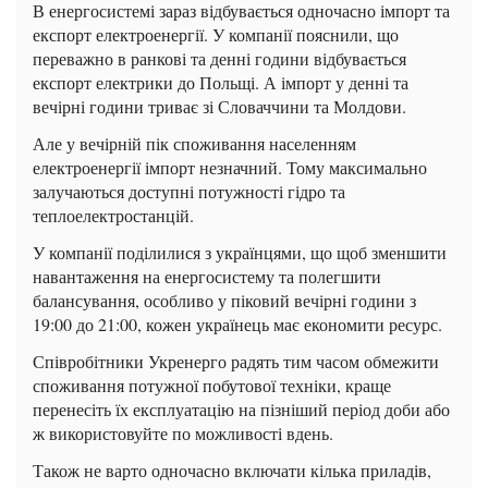
В енергосистемі зараз відбувається одночасно імпорт та
експорт електроенергії. У компанії пояснили, що
переважно в ранкові та денні години відбувається
експорт електрики до Польщі. А імпорт у денні та
вечірні години триває зі Словаччини та Молдови.
Але у вечірній пік споживання населенням
електроенергії імпорт незначний. Тому максимально
залучаються доступні потужності гідро та
теплоелектростанцій.
У компанії поділилися з українцями, що щоб зменшити
навантаження на енергосистему та полегшити
балансування, особливо у піковий вечірні години з
19:00 до 21:00, кожен українець має економити ресурс.
Співробітники Укренерго радять тим часом обмежити
споживання потужної побутової техніки, краще
перенесіть їх експлуатацію на пізніший період доби або
ж використовуйте по можливості вдень.
Також не варто одночасно включати кілька приладів,