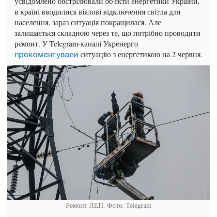
усвідомлено обстрілювали об'єкти енергетики України,
в країні вводилися віялові відключення світла для
населення, зараз ситуація покращилася. Але
залишається складною через те, що потрібно проводити
ремонт. У Telegram-каналі Укренерго
ситуацію з енергетикою на 2 червня.
прокоментували
Ремонт ЛЕП. Фото: Telegram