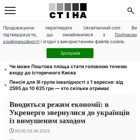
Продовжуючи переглядати Ukrainianwall.com Ви
Пенсія по інвалідності III групи з вересня: від 2595
підтверджуєте, що ознайомилися з
Політикою
до 10 625 грн — хто скільки отримає
конфіденційності
і згодні з використанням файлів cookie.
Новий знак на центральній вулиці: водіям
вантажівок заборонили зупинку — штраф до 680
Зрозумів
грн
Чи може Поштова площа стати головною точкою
входу до історичного Києва
Пенсія для III групи інвалідності з 1 вересня: від
2595 до 10 625 грн — хто скільки отримає
Вводиться режим економії: в
Укренерго звернулися до українців
із вимушеним заходом
00:00 03.06.2023