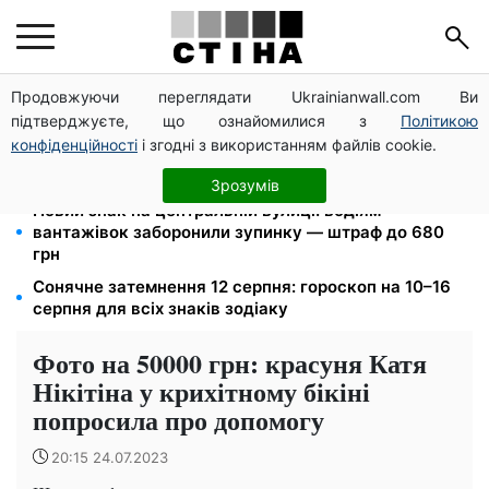
Продовжуючи переглядати Ukrainianwall.com Ви
Пенсія по інвалідності III групи з вересня: від 2595
підтверджуєте, що ознайомилися з
Політикою
до 10 625 грн — хто скільки отримає
конфіденційності
і згодні з використанням файлів cookie.
Затемнення 12 серпня: астролог Базиленко дала
гороскоп на 3–9 серпня для всіх знаків зодіаку
Зрозумів
Новий знак на центральній вулиці: водіям
вантажівок заборонили зупинку — штраф до 680
грн
Сонячне затемнення 12 серпня: гороскоп на 10–16
серпня для всіх знаків зодіаку
Фото на 50000 грн: красуня Катя
Нікітіна у крихітному бікіні
попросила про допомогу
20:15 24.07.2023