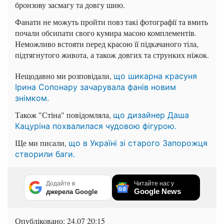
бронзову засмагу та довгу шию.
Фанати не можуть пройти повз такі фотографії та вмить
почали обсипати свого кумира масою комплементів.
Неможливо встояти перед красою її підкачаного тіла,
підтягнутого живота, а також довгих та струнких ніжок.
Нещодавно ми розповідали,
що шикарна красуня
Ірина Сопонару зачарувала фанів новим
знімком.
Також "Стіна" повідомляла,
що дизайнер Даша
Кацуріна похвалилася чудовою фігурою.
Ще ми писали,
що в Україні зі старого Запорожця
створили баги.
Додайте в
Читайте нас у
Google News
джерела Google
Опубліковано:
24.07 20:15