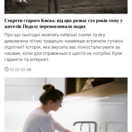
Секрети старого Києва: від цих розваг сто років тому у
жителів Подолу перехоплювало подих
Про що сьогодні мовчать київські схили та яку
дивовижну літню традицію назавжди втратили сучасні
підлітки? Історія, яка змусить вас поностальгувати за
часами, коли для справжнього щастя не потрібні були
гаджети та інтернет.
15:25 02.08