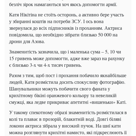
безліч зірок намагаються хоч якось допомогти армії.
Катя Нікітіна не стоїть осторонь, а активно бере участь
у збиранні коштів на потреби ЗСУ. І ось вона
звернулася до всіх підписників із проханням. Актриса
повідомила, що необхідно зібрати близько 50 000 на
дрони для Азова.
Знаменитість зазначила, що і маленька сума – 5, 10 чи
15 гривень може допомогти, адже вже зараз на рахунку
є близько 3-х чи 4-х тисяч гривень.
Разом з тим, щоб пост і прохання побачило якнайбільше
людей, Катя розмістила досить спокусливу фотографію.
Шанувальники можуть побачити свого фаната у
крихітному бікіні оранжевого кольору та невеликій
смужці, яка ледве прикриває апетитні «вишеньки» Каті.
У такому спекотному образі знаменитість розмістилася в
колі та плаває в прозорій, блакитній воді. Довгі біляві
локони актриса зібрала у високий пучок. На шиї кати
можна розглянути крихітні намисто, які підкреслюють її