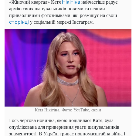
«Жіночий квартал» Катя
найчастіше радує
Нікітіна
армію своїх шанувальників новими та вельми
привабливими фотознімками, які розміщує на своїй
у соціальній мережі Інстаграм.
сторінці
Катя Нікітіна. Фото: YouTube, скрін
І ось чергова новинка, якою поділилася Катя, була
опублікована для привернення уваги шанувальників
знаменитості. В Україні триває повномасштабна війна і