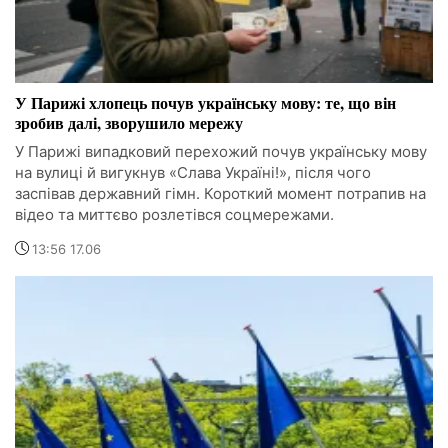
У Парижі хлопець почув українську мову: те, що він
зробив далі, зворушило мережу
У Парижі випадковий перехожий почув українську мову
на вулиці й вигукнув «Слава Україні!», після чого
заспівав державний гімн. Короткий момент потрапив на
відео та миттєво розлетівся соцмережами.
13:56 17.06