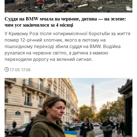
Суддя на BMW мчала на червоне, дитина — на зелене:
чим усе закінчилося за 4 місяці
У Кривому Розі після чотиримісячної боротьби за життя
помер 12-річний хлопчик, якого в лютому на
пішохідному переході збила суддя на BMW. Водійка
рухалася на червоне світло, а дитина з мамою
переходили дорогу на зелений сигнал.
17:05 17.06