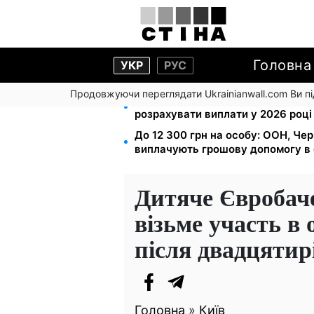
Головна
УКР
РУС
Продовжуючи переглядати Ukrainianwall.com Ви 
Зарплата 30 000 грн — пенсія 11 
розрахувати виплати у 2026 році
До 12 300 грн на особу: ООН, Чер
виплачують грошову допомогу в 
Дитяче Євробаче
візьме участь в 
після двадцятир
Головна
»
Київ