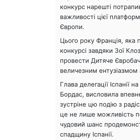
конкурс нарешті потрапив
важливості цієї платформ
Європи.
Цього року Франція, яка
конкурсі завдяки Зої Клоз
провести Дитяче Євробаче
величезним ентузіазмом 
Глава делегації Іспанії 
Бордас, висловила впевне
зустріне цю подію з раді
це не лише можливість по
чудовий шанс продемонст
спадщину Іспанії.