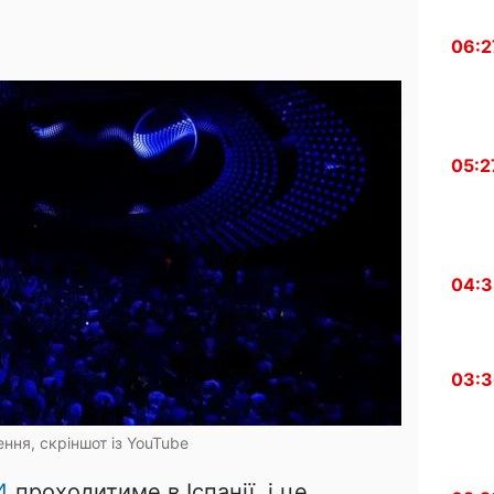
06:2
05:2
04:
03:
ння, скріншот із YouTube
4
проходитиме в Іспанії, і це