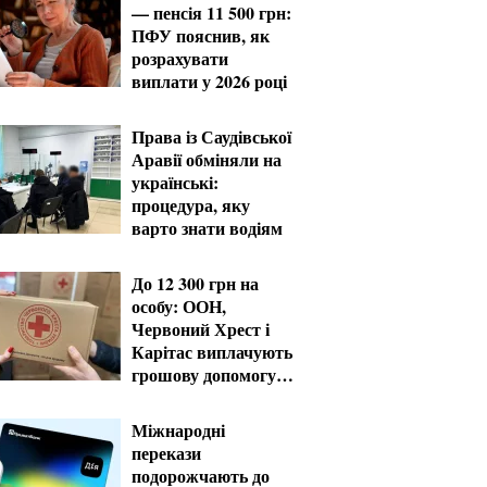
— пенсія 11 500 грн:
ПФУ пояснив, як
розрахувати
виплати у 2026 році
Права із Саудівської
Аравії обміняли на
українські:
процедура, яку
варто знати водіям
До 12 300 грн на
особу: ООН,
Червоний Хрест і
Карітас виплачують
грошову допомогу в
серпні
Міжнародні
перекази
подорожчають до