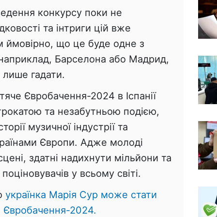
ведення конкурсу поки не
дковості та інтриги цій вже
м ймовірно, що це буде одне з
 наприклад, Барселона або Мадрид,
 лише гадати.
тяче Євробачення-2024 в Іспанії
трокатою та незабутньою подією,
сторії музичної індустрії та
країнами Європи. Адже молоді
 сцені, здатні надихнути мільйони та
поціновувачів у всьому світі.
що
українка Марія Сур може стати
 Євробачення-2024.