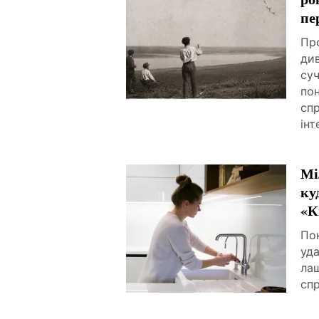
пе
Про
ди
суч
пон
спр
інт
Мі
ку
«К
По
уда
ла
спр