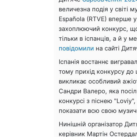
величезна подія у світі м
Española (RTVE) вперше у 
захоплюючий конкурс, що
тільки в іспанців, а й у 
повідомили
на сайті Дитя
Іспанія востаннє виграва
тому прихід конкурсу до ц
викликає особливий ажіот
Сандри Валеро, яка посіл
конкурсі з піснею "Loviу"
показати всю свою музичн
Нинішній організатор Ди
керівник Мартін Остердал