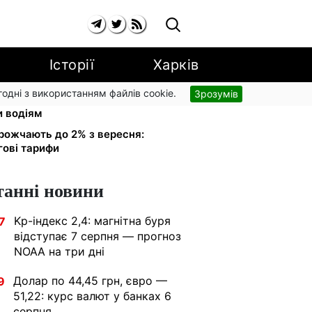
Історії
Харків
згодні з використанням файлів cookie.
Зрозумів
 обміняли на українські:
и водіям
рожчають до 2% з вересня:
гові тарифи
танні новини
Kp-індекс 2,4: магнітна буря
7
відступає 7 серпня — прогноз
NOAA на три дні
Долар по 44,45 грн, євро —
9
51,22: курс валют у банках 6
серпня