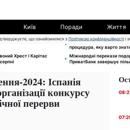
Київ
Поради
Життя
підтверджуєте, що ознайомилися з
Політикою конфіденційності
і 
500 грн: ПФУ пояснив, як
Права із Саудівської Аравії
процедура, яку варто знат
воний Хрест і Карітас
Міжнародні перекази подо
серпні
ПриватБанк завершує піль
Ос
ння-2024: Іспанія
організації конкурсу
08:2
ічної перерви
07:2