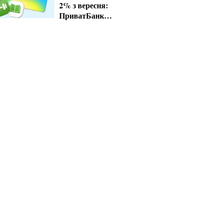
2% з вересня:
ПриватБанк
завершує пільгові
тарифи