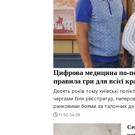
Цифрова медицина по-по
правила гри для всієї кр
Десять років тому київські полік
чергами біля реєстратур, паперов
ранковими боями за талончик до 
11:50 04.08
Се
ро