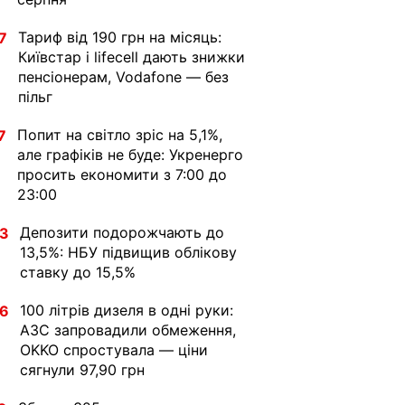
Тариф від 190 грн на місяць:
7
Київстар і lifecell дають знижки
пенсіонерам, Vodafone — без
пільг
Попит на світло зріс на 5,1%,
7
але графіків не буде: Укренерго
просить економити з 7:00 до
23:00
Депозити подорожчають до
33
13,5%: НБУ підвищив облікову
ставку до 15,5%
100 літрів дизеля в одні руки:
36
АЗС запровадили обмеження,
OKKO спростувала — ціни
сягнули 97,90 грн