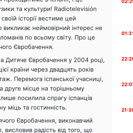
02:2
узики та культури! Radiotelevisión
своїй історії вестиме цей
 викликає неймовірний інтерес не
01:3
меломанів по всьому світу. Про це
чого Євробачення.
22:2
ла Дитяче Євробачення у 2004 році,
ієї країни через двадцять років
аж. Перемога іспанської учасниці,
22:0
а друге місце на торішньому
, лише посилила спрагу іспанців
у міць та гостинність.
21:3
тячого Євробачення, виконавчий
, висловив радість від того, що