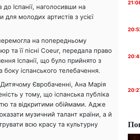
21:0
 до Іспанії, наголосивши на
и для молодих артистів з усієї
20:5
 перемогла на попередньому
юр та її пісні Coeur, передала право
20:4
ння Іспанії, що було прийнято з
з боку іспанського телебачення.
на Дитячому Євробаченні, Ана Марія
20:2
ність у тому, що іспанська публіка
стю та відкритими обіймами. Адже
казати музичний талант країни, а й
По
рувати всю красу та культурну