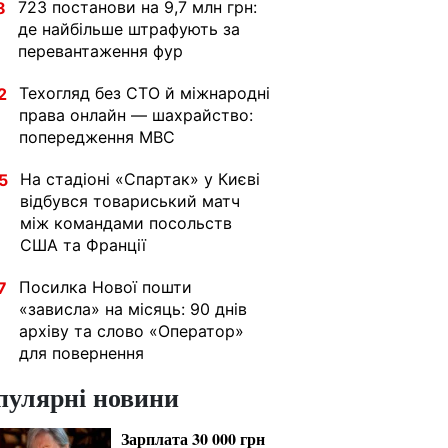
723 постанови на 9,7 млн грн:
8
де найбільше штрафують за
перевантаження фур
Техогляд без СТО й міжнародні
2
права онлайн — шахрайство:
попередження МВС
На стадіоні «Спартак» у Києві
5
відбувся товариський матч
між командами посольств
США та Франції
Посилка Нової пошти
7
«зависла» на місяць: 90 днів
архіву та слово «Оператор»
для повернення
пулярні новини
Зарплата 30 000 грн