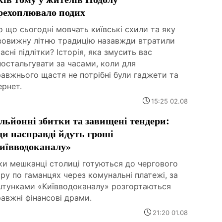
рехоплювало подих
 що сьогодні мовчать київські схили та яку
вовижну літню традицію назавжди втратили
асні підлітки? Історія, яка змусить вас
остальгувати за часами, коли для
авжнього щастя не потрібні були гаджети та
ернет.
15:25 02.08
льйонні збитки та завищені тендери:
ди насправді йдуть гроші
иївводоканалу»
ки мешканці столиці готуються до чергового
ру по гаманцях через комунальні платежі, за
штунками «Київводоканалу» розгортаються
авжні фінансові драми.
21:20 01.08