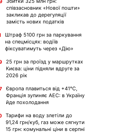
Збитки 325 млн грн:
9
співзасновник «Нової пошти»
закликав до дерегуляції
замість нових податків
Штраф 5100 грн за паркування
1
на спецмісцях: водіїв
фіксуватимуть через «Дію»
25 грн за проїзд у маршрутках
9
Києва: ціни підняли вдруге за
2026 рік
Європа плавиться від +41°C,
7
Франція зупиняє АЕС: в Україну
йде похолодання
Тарифи на воду злетіли до
0
91,24 грн/куб, газ може сягнути
15 грн: комунальні ціни в серпні