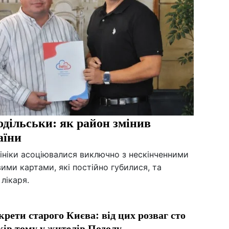
дільськи: як район змінив
аїни
лініки асоціювалися виключно з нескінченними
ими картами, які постійно губилися, та
лікаря.
крети старого Києва: від цих розваг сто
ків тому у жителів Подолу