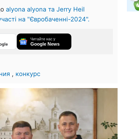
що
alyona alyona та Jerry Heil
участі на "Євробаченні-2024".
Читайте нас у
Google News
ogle
ния
,
конкурс