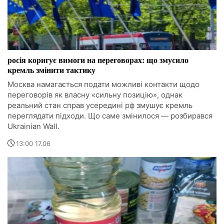
росія коригує вимоги на переговорах: що змусило
кремль змінити тактику
Москва намагається подати можливі контакти щодо
переговорів як власну «сильну позицію», однак
реальний стан справ усередині рф змушує кремль
переглядати підходи. Що саме змінилося — розбирався
Ukrainian Wall.
13:00 17.06