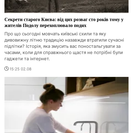
Секрети старого Києва: від цих розваг сто років тому у
жителів Подолу перехоплювало подих
Про що сьогодні мовчать київські схили та яку
дивовижну літню традицію назавжди втратили сучасні
підлітки? Історія, яка змусить вас поностальгувати за
часами, коли для справжнього щастя не потрібні були
гаджети та інтернет.
15:25 02.08