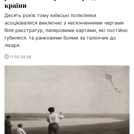
країни
Десять років тому київські поліклініки
асоціювалися виключно з нескінченними чергами
біля реєстратур, паперовими картами, які постійно
губилися, та ранковими боями за талончик до
лікаря.
11:50 04.08