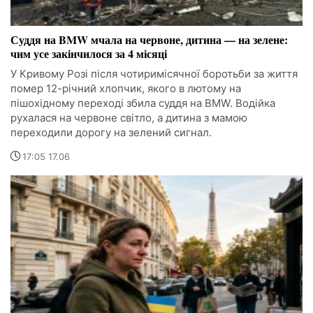
Суддя на BMW мчала на червоне, дитина — на зелене:
чим усе закінчилося за 4 місяці
У Кривому Розі після чотиримісячної боротьби за життя
помер 12-річний хлопчик, якого в лютому на
пішохідному переході збила суддя на BMW. Водійка
рухалася на червоне світло, а дитина з мамою
переходили дорогу на зелений сигнал.
17:05 17.06