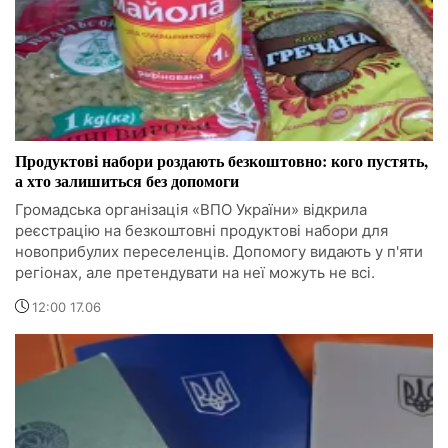
Продуктові набори роздають безкоштовно: кого пустять,
а хто залишиться без допомоги
Громадська організація «ВПО України» відкрила
реєстрацію на безкоштовні продуктові набори для
новоприбулих переселенців. Допомогу видають у п'яти
регіонах, але претендувати на неї можуть не всі.
12:00 17.06