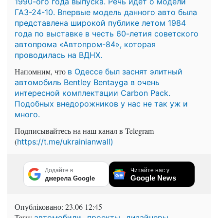
1990-ого года выпуска. Речь идет о модели
ГАЗ-24-10. Впервые модель данного авто была
представлена широкой публике летом 1984
года по выставке в честь 60-летия советского
автопрома «Автопром-84», которая
проводилась на ВДНХ.
Напомним, что
в Одессе был заснят элитный
автомобиль Bentley Bentayga в очень
интересной комплектации Carbon Pack.
Подобных внедорожников у нас не так уж и
много.
Подписывайтесь на наш канал в Telegram
(
https://t.me/ukrainianwall)
Додайте в
Читайте нас у
Google News
джерела Google
Опубліковано:
23.06 12:45
Теги:
,
,
,
автомобили
проекты
дизайнеры