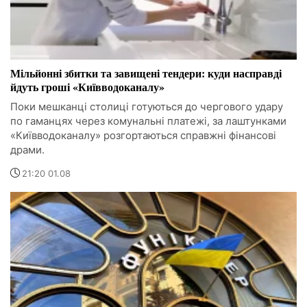
Мільйонні збитки та завищені тендери: куди насправді
йдуть гроші «Київводоканалу»
Поки мешканці столиці готуються до чергового удару
по гаманцях через комунальні платежі, за лаштунками
«Київводоканалу» розгортаються справжні фінансові
драми.
21:20 01.08