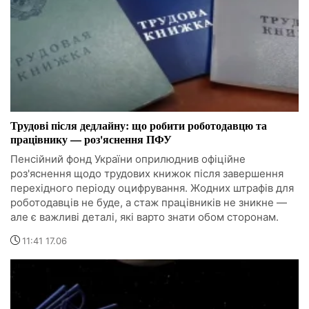
Трудові після дедлайну: що робити роботодавцю та
працівнику — роз'яснення ПФУ
Пенсійний фонд України оприлюднив офіційне
роз'яснення щодо трудових книжок після завершення
перехідного періоду оцифрування. Жодних штрафів для
роботодавців не буде, а стаж працівників не зникне —
але є важливі деталі, які варто знати обом сторонам.
11:41 17.06