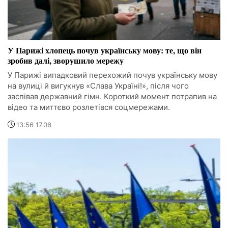
У Парижі хлопець почув українську мову: те, що він
зробив далі, зворушило мережу
У Парижі випадковий перехожий почув українську мову
на вулиці й вигукнув «Слава Україні!», після чого
заспівав державний гімн. Короткий момент потрапив на
відео та миттєво розлетівся соцмережами.
13:56 17.06