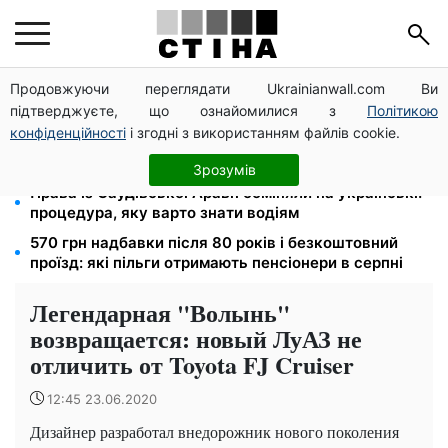
Продовжуючи переглядати Ukrainianwall.com Ви
Тарифи на воду злетіли до 91,24 грн/куб, газ може
підтверджуєте, що ознайомилися з
Політикою
сягнути 15 грн: комунальні ціни в серпні
конфіденційності
і згодні з використанням файлів cookie.
Субсидії скасують, пільги на комуналку відкличуть:
ПФУ перевіряє доходи пенсіонерів у серпні
Зрозумів
Права із Саудівської Аравії обміняли на українські:
процедура, яку варто знати водіям
570 грн надбавки після 80 років і безкоштовний
проїзд: які пільги отримають пенсіонери в серпні
Легендарная "Волынь"
возвращается: новый ЛуАЗ не
отличить от Toyota FJ Cruiser
12:45 23.06.2020
Дизайнер разработал внедорожник нового поколения