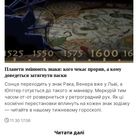
Планети змінюють знаки: кого чекає прорив, а кому
доведеться затягнути паски
Сонце переходить у знак Рака, Венера вже у Льві, а
Юпітер готується до такого ж маневру. Меркурій тим
часом от-от розвернеться у ретроградний рух. Як ці
космічні перестановки вплинуть на кожен знак зодіаку
— читайте в нашому тижневому гороскопі.
11:30 17.06
Читати далі