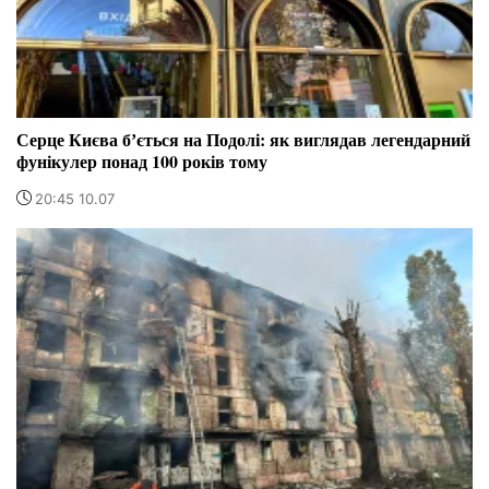
Серце Києва бʼється на Подолі: як виглядав легендарний
фунікулер понад 100 років тому
20:45 10.07