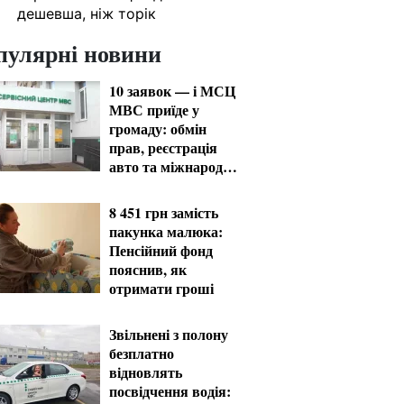
дешевша, ніж торік
пулярні новини
10 заявок — і МСЦ
МВС приїде у
громаду: обмін
прав, реєстрація
авто та міжнародне
посвідчення
8 451 грн замість
пакунка малюка:
Пенсійний фонд
пояснив, як
отримати гроші
Звільнені з полону
безплатно
відновлять
посвідчення водія: