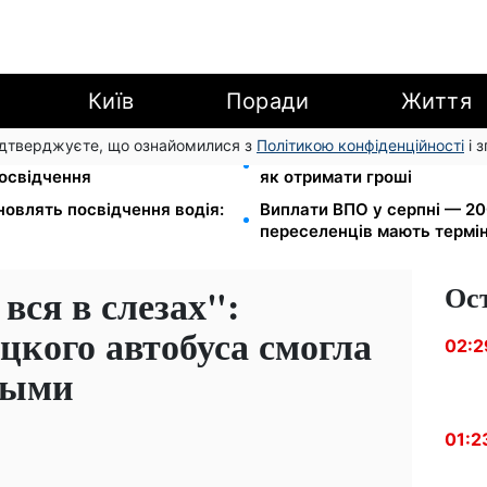
Київ
Поради
Життя
підтверджуєте, що ознайомилися з
Політикою конфіденційності
і 
громаду: обмін прав,
8 451 грн замість пакунка
посвідчення
як отримати гроші
новлять посвідчення водія:
Виплати ВПО у серпні — 200
переселенців мають термін
Ос
вся в слезах":
цкого автобуса смогла
02:2
ными
01:2