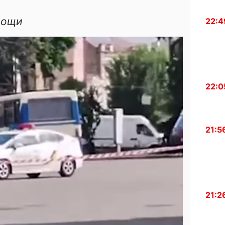
мощи
22:4
22:0
21:5
21:2