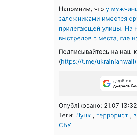
Напомним, что
у мужчины
заложниками имеется ору
прилегающей улицы. На 
выстрелов с места, где 
Подписывайтесь на наш к
(
https://t.me/ukrainianwall)
Додайте в
джерела Go
Опубліковано:
21.07 13:32
Теги:
Луцк
,
террорист
,
СБУ