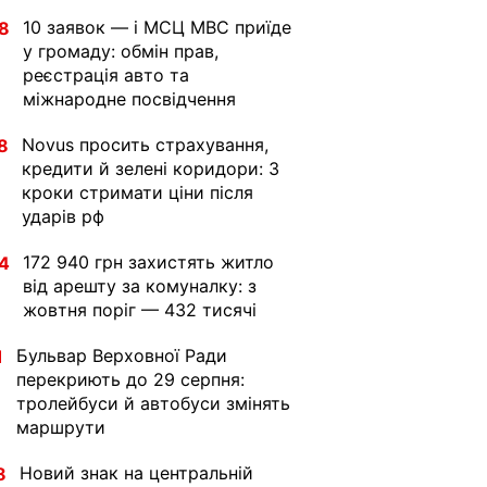
10 заявок — і МСЦ МВС приїде
8
у громаду: обмін прав,
реєстрація авто та
міжнародне посвідчення
Novus просить страхування,
8
кредити й зелені коридори: 3
кроки стримати ціни після
ударів рф
172 940 грн захистять житло
4
від арешту за комуналку: з
жовтня поріг — 432 тисячі
Бульвар Верховної Ради
1
перекриють до 29 серпня:
тролейбуси й автобуси змінять
маршрути
Новий знак на центральній
8