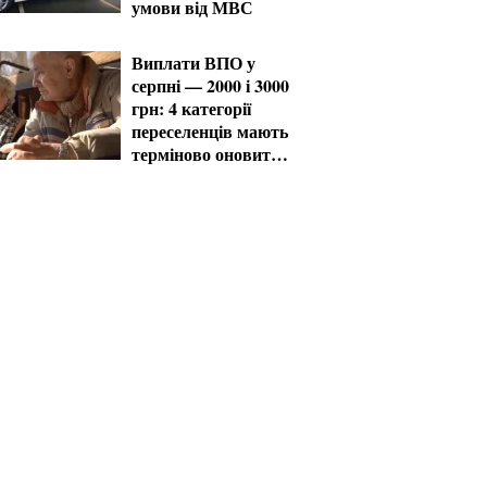
умови від МВС
Виплати ВПО у
серпні — 2000 і 3000
грн: 4 категорії
переселенців мають
терміново оновити
дані