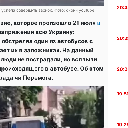
20:4
 успела совершить звонок. Фото: скрин youtube
вие, которое произошло 21 июля
в
 напряжении всю Украину:
20:2
обстрелял один из автобусов с
ет их в заложниках. На данный
 люди не пострадали, но всплыли
роисходящего в автобусе. Об этом
20:0
рада чи Перемога.
19:5
19:2