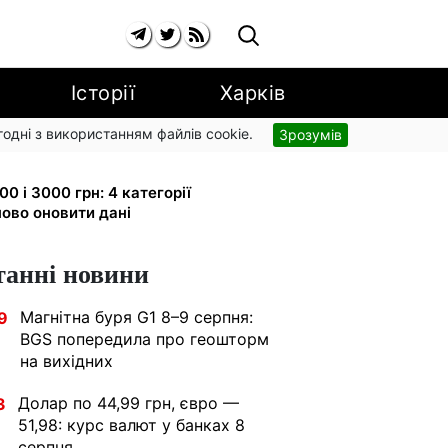
Історії
Харків
згодні з використанням файлів cookie.
Зрозумів
 малюка: Пенсійний фонд пояснив,
0 і 3000 грн: 4 категорії
ово оновити дані
танні новини
Магнітна буря G1 8–9 серпня:
9
BGS попередила про геошторм
на вихідних
Долар по 44,99 грн, євро —
3
51,98: курс валют у банках 8
серпня