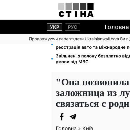
Головна
УКР
РУС
Продовжуючи переглядати Ukrainianwall.com Ви 
10 заявок — і МСЦ МВС приїде у 
реєстрація авто та міжнародне 
Звільнені з полону безплатно від
умови від МВС
"Она позвонила 
заложница из лу
связаться с род
Головна
»
Київ