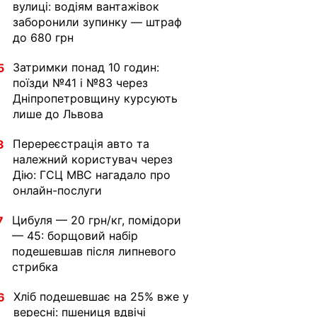
вулиці: водіям вантажівок
заборонили зупинку — штраф
до 680 грн
Затримки понад 10 годин:
5
поїзди №41 і №83 через
Дніпропетровщину курсують
лише до Львова
Перереєстрація авто та
3
належний користувач через
Дію: ГСЦ МВС нагадало про
онлайн-послуги
Цибуля — 20 грн/кг, помідори
7
— 45: борщовий набір
подешевшав після липневого
стрибка
Хліб подешевшає на 25% вже у
6
вересні: пшениця вдвічі