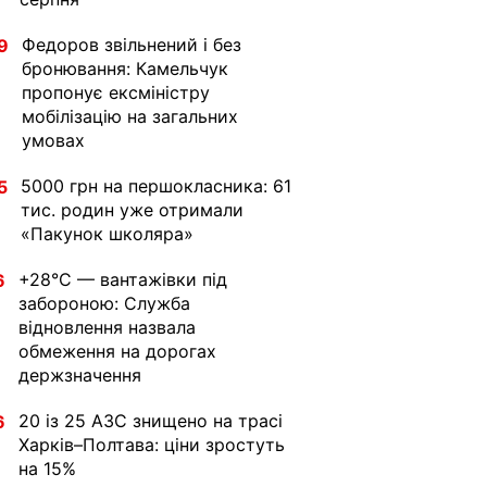
Федоров звільнений і без
9
бронювання: Камельчук
пропонує ексміністру
мобілізацію на загальних
умовах
5000 грн на першокласника: 61
5
тис. родин уже отримали
«Пакунок школяра»
+28°C — вантажівки під
6
забороною: Служба
відновлення назвала
обмеження на дорогах
держзначення
20 із 25 АЗС знищено на трасі
6
Харків–Полтава: ціни зростуть
на 15%