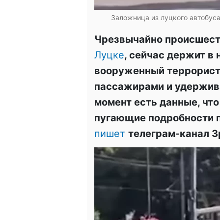
Заложница из луцкого автобуса
Чрезвычайно происшест
Луцке
, сейчас держит в
вооруженный террорист 
пассажирами и удержива
момент есть данные, что
пугающие подробности п
пишет
телеграм-канал З