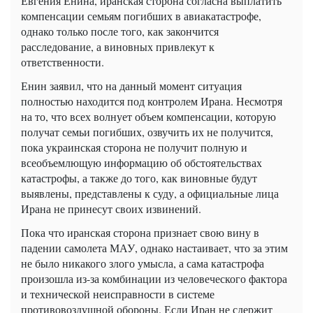
Евгения Енина, иранская сторона согласна выплатить
компенсации семьям погибших в авиакатастрофе,
однако только после того, как закончится
расследование, а виновных привлекут к
ответственности.
Енин заявил, что на данный момент ситуация
полностью находится под контролем Ирана. Несмотря
на то, что всех волнует объем компенсации, которую
получат семьи погибших, озвучить их не получится,
пока украинская сторона не получит полную и
всеобъемлющую информацию об обстоятельствах
катастрофы, а также до того, как виновные будут
выявлены, представлены к суду, а официальные лица
Ирана не принесут своих извинений.
Пока что иранская сторона признает свою вину в
падении самолета МАУ, однако настаивает, что за этим
не было никакого злого умысла, а сама катастрофа
произошла из-за комбинации из человеческого фактора
и технической неисправности в системе
противовоздушной обороны. Если Иран не сдержит