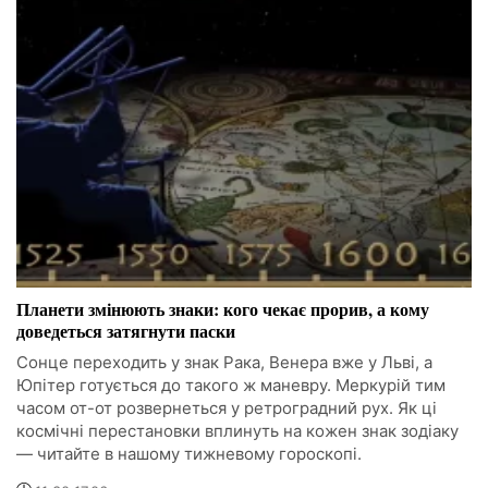
Планети змінюють знаки: кого чекає прорив, а кому
доведеться затягнути паски
Сонце переходить у знак Рака, Венера вже у Льві, а
Юпітер готується до такого ж маневру. Меркурій тим
часом от-от розвернеться у ретроградний рух. Як ці
космічні перестановки вплинуть на кожен знак зодіаку
— читайте в нашому тижневому гороскопі.