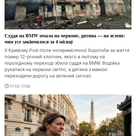
Суддя на BMW мчала на червоне, дитина — на зелене:
чим усе закінчилося за 4 місяці
У Кривому Розі після чотиримісячної боротьби за життя
помер 12-річний хлопчик, якого в лютому на
пішохідному переході збила суддя на BMW. Водійка
рухалася на червоне світло, а дитина з мамою
переходили дорогу на зелений сигнал.
17:05 17.06