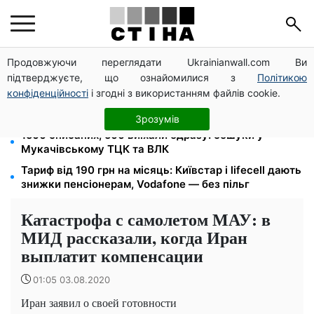
Продовжуючи переглядати Ukrainianwall.com Ви
Кешбек до 40% на Netflix та YouTube: Ощадбанк і
підтверджуєте, що ознайомилися з
Політикою
Mastercard запустили акцію до кінця жовтня
конфіденційності
і згодні з використанням файлів cookie.
Пенсійна реформа у вересні: добровільні
накопичення й перегляд спецпенсій суддів
Зрозумів
1500 списаних, 500 виїхали одразу: обшуки у
Мукачівському ТЦК та ВЛК
Тариф від 190 грн на місяць: Київстар і lifecell дають
знижки пенсіонерам, Vodafone — без пільг
Катастрофа с самолетом МАУ: в
МИД рассказали, когда Иран
выплатит компенсации
01:05 03.08.2020
Иран заявил о своей готовности