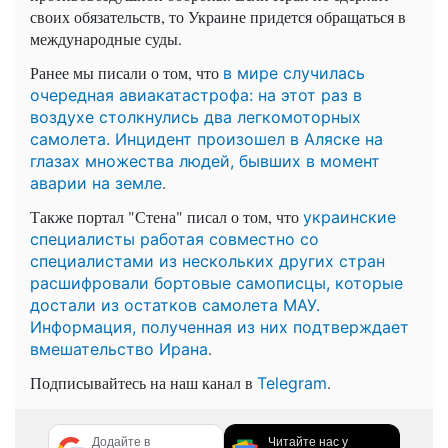
своих обязательств, то Украине придется обращаться в
международные суды.
Ранее мы писали о том, что
в мире случилась
очередная авиакатастрофа: на этот раз в
воздухе столкнулись два легкомоторных
самолета. Инцидент произошел в Аляске на
глазах множества людей, бывших в момент
.
аварии на земле
Также портал "Стена" писал о том, что
украинские
специалисты работая совместно со
специалистами из нескольких других стран
расшифровали бортовые самописцы, которые
достали из остатков самолета МАУ.
Информация, полученная из них подтверждает
.
вмешательство Ирана
Подписывайтесь на наш канал в
.
Telegram
Додайте в
Читайте нас у