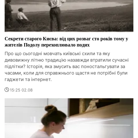
Секрети старого Києва: від цих розваг сто років тому у
жителів Подолу перехоплювало подих
Про що сьогодні мовчать київські схили та яку
дивовижну літню традицію назавжди втратили сучасні
підлітки? Історія, яка змусить вас поностальгувати за
часами, коли для справжнього щастя не потрібні були
гаджети та інтернет.
15:25 02.08