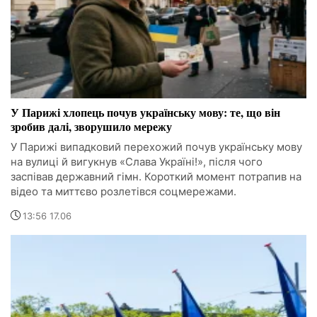
У Парижі хлопець почув українську мову: те, що він
зробив далі, зворушило мережу
У Парижі випадковий перехожий почув українську мову
на вулиці й вигукнув «Слава Україні!», після чого
заспівав державний гімн. Короткий момент потрапив на
відео та миттєво розлетівся соцмережами.
13:56 17.06