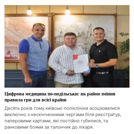
Цифрова медицина по-подільськи: як район змінив
правила гри для всієї країни
Десять років тому київські поліклініки асоціювалися
виключно з нескінченними чергами біля реєстратур,
паперовими картами, які постійно губилися, та
ранковими боями за талончик до лікаря.