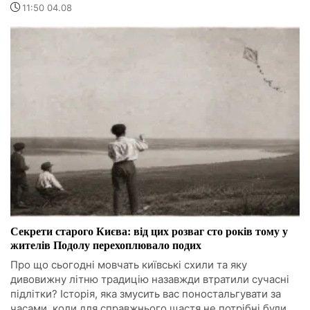
11:50 04.08
Секрети старого Києва: від цих розваг сто років тому у
жителів Подолу перехоплювало подих
Про що сьогодні мовчать київські схили та яку
дивовижну літню традицію назавжди втратили сучасні
підлітки? Історія, яка змусить вас поностальгувати за
часами, коли для справжнього щастя не потрібні були