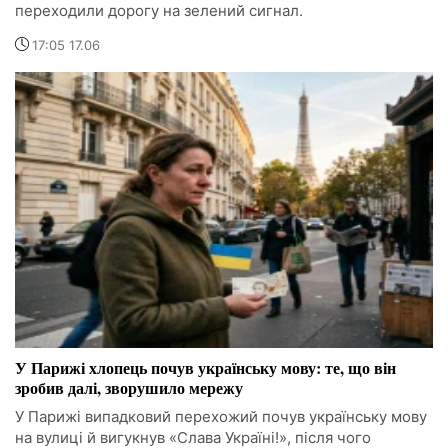
переходили дорогу на зелений сигнал.
17:05 17.06
У Парижі хлопець почув українську мову: те, що він
зробив далі, зворушило мережу
У Парижі випадковий перехожий почув українську мову
на вулиці й вигукнув «Слава Україні!», після чого