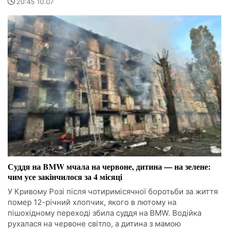
20:45 10.07
Суддя на BMW мчала на червоне, дитина — на зелене:
чим усе закінчилося за 4 місяці
У Кривому Розі після чотиримісячної боротьби за життя
помер 12-річний хлопчик, якого в лютому на
пішохідному переході збила суддя на BMW. Водійка
рухалася на червоне світло, а дитина з мамою