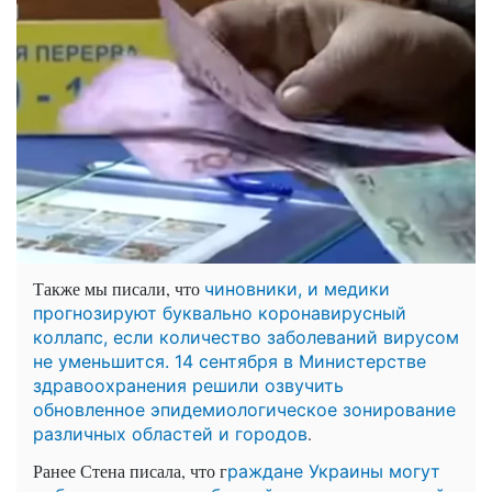
Также мы писали, что
чиновники, и медики
прогнозируют буквально коронавирусный
коллапс, если количество заболеваний вирусом
не уменьшится. 14 сентября в Министерстве
здравоохранения решили озвучить
обновленное эпидемиологическое зонирование
.
различных областей и городов
Ранее Стена писала, что г
раждане Украины могут