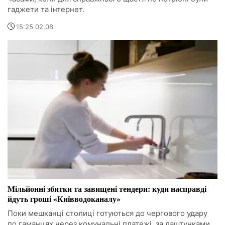
гаджети та інтернет.
15:25 02.08
Мільйонні збитки та завищені тендери: куди насправді
йдуть гроші «Київводоканалу»
Поки мешканці столиці готуються до чергового удару
по гаманцях через комунальні платежі, за лаштунками