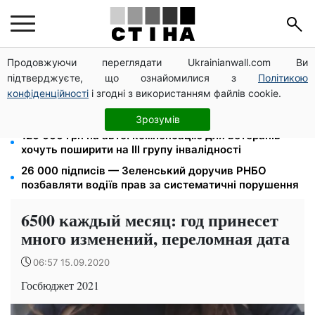
Продовжуючи переглядати Ukrainianwall.com Ви
Метро прийматиме киян до тривоги, але без
підтверджуєте, що ознайомилися з
Політикою
наметів: Бондаренко назвав правила
конфіденційності
і згодні з використанням файлів cookie.
Фейкові сайти сервісних центрів МВС: шахраї
виманюють гроші у водіїв перед виїздом за кордон
Зрозумів
120 000 грн на авто: компенсацію для ветеранів
хочуть поширити на III групу інвалідності
26 000 підписів — Зеленський доручив РНБО
позбавляти водіїв прав за систематичні порушення
6500 каждый месяц: год принесет
много изменений, переломная дата
06:57 15.09.2020
Госбюджет 2021