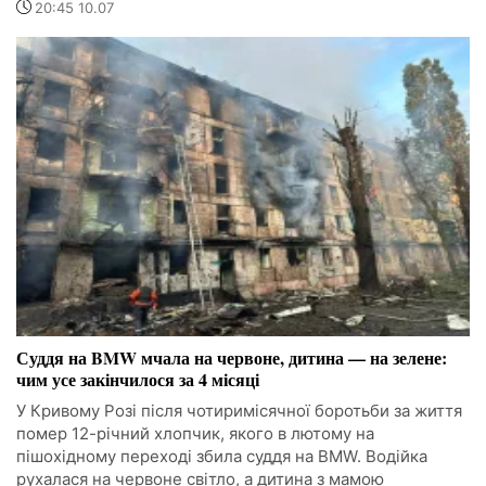
20:45 10.07
Суддя на BMW мчала на червоне, дитина — на зелене:
чим усе закінчилося за 4 місяці
У Кривому Розі після чотиримісячної боротьби за життя
помер 12-річний хлопчик, якого в лютому на
пішохідному переході збила суддя на BMW. Водійка
рухалася на червоне світло, а дитина з мамою