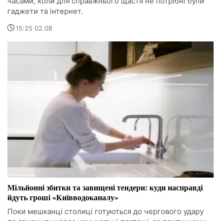
часами, коли для справжнього щастя не потрібні були
гаджети та інтернет.
15:25 02.08
Мільйонні збитки та завищені тендери: куди насправді
йдуть гроші «Київводоканалу»
Поки мешканці столиці готуються до чергового удару