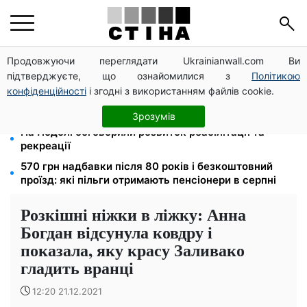
Продовжуючи переглядати Ukrainianwall.com Ви
Тариф від 190 грн на місяць: Київстар і lifecell дають
підтверджуєте, що ознайомилися з
Політикою
знижки пенсіонерам, Vodafone — без пільг
конфіденційності
і згодні з використанням файлів cookie.
Тарифи на воду злетіли до 91,24 грн/куб, газ може
сягнути 15 грн: комунальні ціни в серпні
Зрозумів
На Подолі обговорили розвиток реабілітації та
рекреації
570 грн надбавки після 80 років і безкоштовний
проїзд: які пільги отримають пенсіонери в серпні
Розкішні ніжки в ліжку: Анна
Богдан відсунула ковдру і
показала, яку красу Заливако
гладить вранці
12:20 21.12.2021