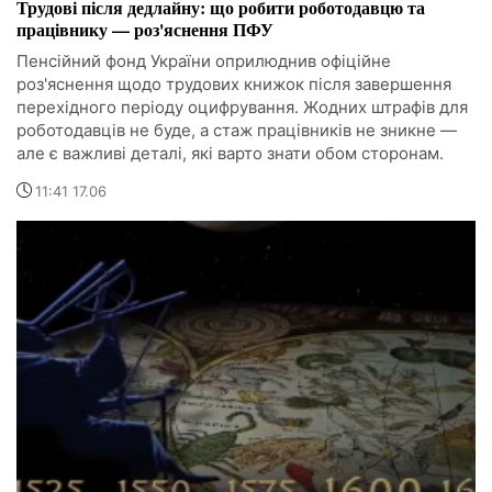
Трудові після дедлайну: що робити роботодавцю та
працівнику — роз'яснення ПФУ
Пенсійний фонд України оприлюднив офіційне
роз'яснення щодо трудових книжок після завершення
перехідного періоду оцифрування. Жодних штрафів для
роботодавців не буде, а стаж працівників не зникне —
але є важливі деталі, які варто знати обом сторонам.
11:41 17.06