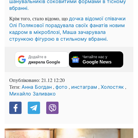
шанувальників соковитими формами в тісному
вбранні.
Крім того, стало відомо, що
дочка відомої співачки
Олі Полякової порадувала своїх фанатів новим
кадром в мікроблозі, Маша зачарувала
стрункою фігурою в стильному вбранні.
Додайте в
Читайте нас у
Google News
джерела Google
Опубліковано:
21.12 12:20
Теги:
,
,
,
,
Анна Богдан
фото
инстаграм
Холостяк
Михайло Заливако