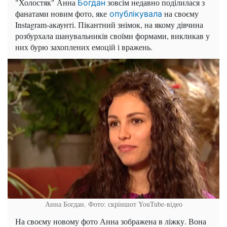
"Холостяк" Анна
зовсім недавно поділилася з
Богдан
фанатами новим фото, яке
на своєму
опублікувала
Instagram-акаунті. Пікантний знімок, на якому дівчина
розбурхала шанувальників своїми формами, викликав у
них бурю захоплених емоцій і вражень.
Анна Богдан. Фото: скріншот YouTube-відео
На своєму новому фото Анна зображена в ліжку. Вона