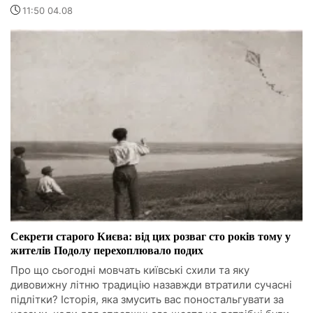
11:50 04.08
Секрети старого Києва: від цих розваг сто років тому у
жителів Подолу перехоплювало подих
Про що сьогодні мовчать київські схили та яку
дивовижну літню традицію назавжди втратили сучасні
підлітки? Історія, яка змусить вас поностальгувати за