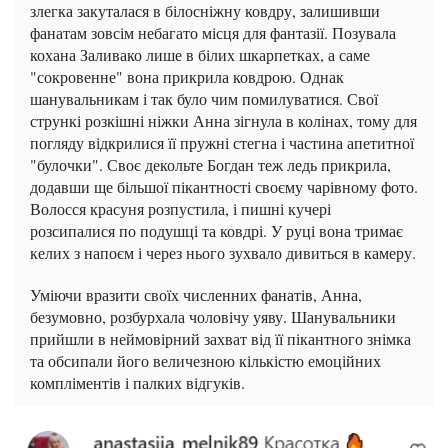
злегка закуталася в білосніжну ковдру, залишивши
фанатам зовсім небагато місця для фантазії. Позувала
кохана Заливако лише в білих шкарпетках, а саме
"сокровенне" вона прикрила ковдрою. Однак
шанувальникам і так було чим помилуватися. Свої
стрункі розкішні ніжки Анна зігнула в колінах, тому для
погляду відкрилися її пружні стегна і частина апетитної
"булочки". Своє декольте Богдан теж ледь прикрила,
додавши ще більшої пікантності своєму чарівному фото.
Волосся красуня розпустила, і пишні кучері
розсипалися по подушці та ковдрі. У руці вона тримає
келих з напоєм і через нього зухвало дивиться в камеру.
Уміючи вразити своїх численних фанатів, Анна,
безумовно, розбурхала чоловічу уяву. Шанувальники
прийшли в неймовірний захват від її пікантного знімка
та обсипали його величезною кількістю емоційних
компліментів і палких відгуків.