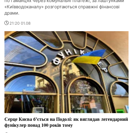
по гаманцях через комунальні платежі, за лаштунками
«Київводоканалу» розгортаються справжні фінансові
драми.
21:20 01.08
Серце Києва бʼється на Подолі: як виглядав легендарний
фунікулер понад 100 років тому