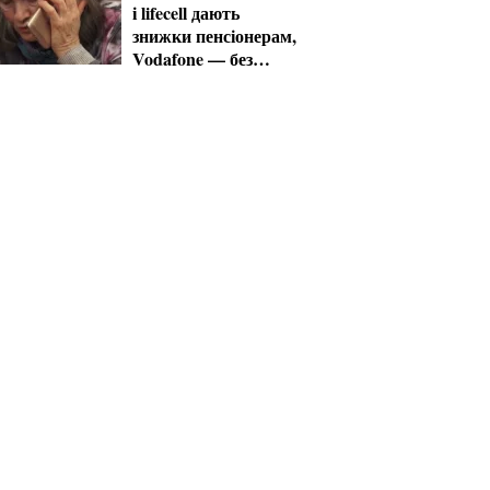
і lifecell дають
знижки пенсіонерам,
Vodafone — без
пільг