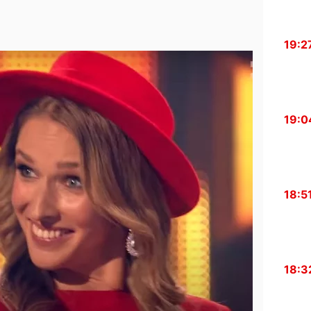
19:2
19:0
18:5
18:3