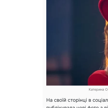
Катерина Ос
На своїй сторінці в соці
публікувала нові фото з в