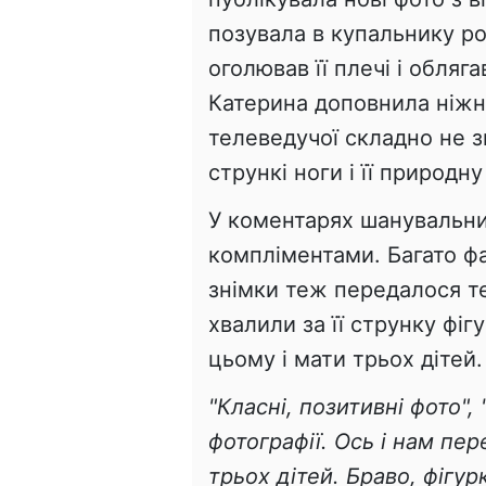
позувала в купальнику р
оголював її плечі і обляг
Катерина доповнила ніжн
телеведучої складно не зв
стрункі ноги і її природн
У коментарях шанувальни
компліментами. Багато фа
знімки теж передалося т
хвалили за її струнку фіг
цьому і мати трьох дітей.
"Класні, позитивні фото",
фотографії. Ось і нам пер
трьох дітей. Браво, фігур