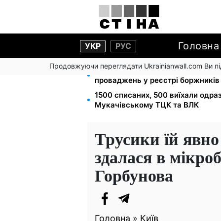
Головна
УКР
РУС
Продовжуючи переглядати Ukrainianwall.com Ви 
113 млрд грн заборгували україн
проваджень у реєстрі боржників
1500 списаних, 500 виїхали одра
Мукачівському ТЦК та ВЛК
Трусики їй явно
здалася в мікроб
Горбунова
Головна
»
Київ