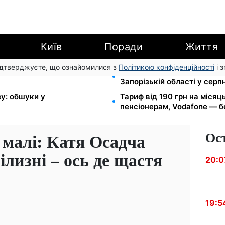
Київ
Поради
Життя
підтверджуєте, що ознайомилися з
Політикою конфіденційності
і 
ці за комуналку: 830 тисяч
1-2 набори гігієни на сім'ю
Запорізькій області у серпн
зу: обшуки у
Тариф від 190 грн на місяць
пенсіонерам, Vodafone — бе
Ос
 малі: Катя Осадча
ілизні – ось де щастя
20:0
19:5