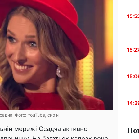
15:5
15:2
15:0
14:2
адча. Фото: YouTube, скрін
По
альній мережі Осадча активно
ідпочинку. На багатьох кадрах вона