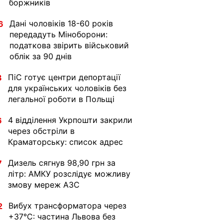
боржників
Дані чоловіків 18-60 років
6
передадуть Міноборони:
податкова звірить військовий
облік за 90 днів
ПіС готує центри депортації
3
для українських чоловіків без
легальної роботи в Польщі
4 відділення Укрпошти закрили
6
через обстріли в
Краматорську: список адрес
Дизель сягнув 98,90 грн за
7
літр: АМКУ розслідує можливу
змову мереж АЗС
Вибух трансформатора через
2
+37°C: частина Львова без