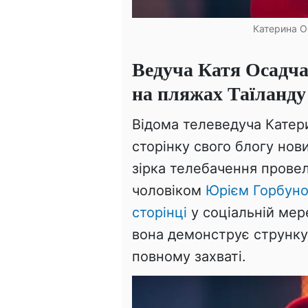
Катерина Ос
Ведуча Катя Осадча
на пляжах Таїланду
Відома телеведуча Катер
сторінку свого блогу нов
зірка телебачення провела
чоловіком
Юрієм Горбун
сторінці
у соціальній мер
вона демонструє струнку
повному захваті.