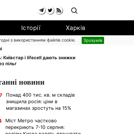
Історії
Харків
згодні з використанням файлів cookie.
Зрозумів
: UNICEF роздає допомогу в
і
: Київстар і lifecell дають знижки
з пільг
танні новини
Понад 400 тис. кв. м складів
7
знищила росія: ціни в
магазинах зростуть на 15%
Міст Метро частково
4
перекриють 7-10 серпня:
водіям Києва радять планувати