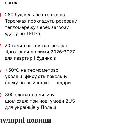
світла
280 будівель без тепла: на
3
Теремках прокладуть резервну
тепломережу через загрозу
удару по ТЕЦ-5
20 годин без світла: чекліст
7
підготовки до зими 2026-2027
для квартир і будинків
+50°C на термометрах:
6
українці фіксують пекельну
спеку по всій країні — кадри
800 злотих на дитину
9
щомісяця: три нові умови ZUS
для українців у Польщі
пулярні новини