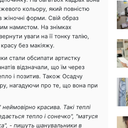
ожевого кольору, який повністю
ав жіночні форми. Свій образ
им намистом. На знімках
ернути уваги на її тонку талію,
у красу без макіяжу.
ки стали обсипати артистку
натів відзначали, що їм через
епло і позитив. Також Осадчу
уру, нагадуючи про те, що вона при
 " неймовірно красива. Такі теплі
едається тепло і сонечко", "матуся
ка", - пишуть шанувальники в