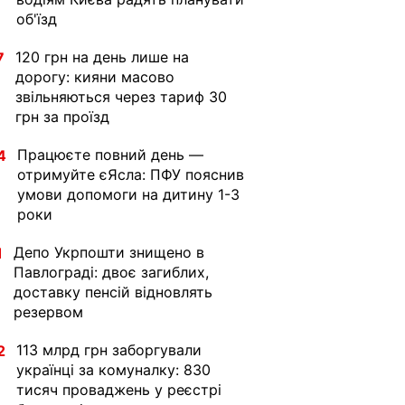
об'їзд
120 грн на день лише на
7
дорогу: кияни масово
звільняються через тариф 30
грн за проїзд
Працюєте повний день —
4
отримуйте єЯсла: ПФУ пояснив
умови допомоги на дитину 1-3
роки
Депо Укрпошти знищено в
1
Павлограді: двоє загиблих,
доставку пенсій відновлять
резервом
113 млрд грн заборгували
2
українці за комуналку: 830
тисяч проваджень у реєстрі