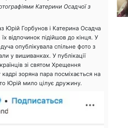
отографіями Катерини Осадчої з
аз Юрій Горбунов і Катерина Осадча
їх відпочинок підійшов до кінця. У
дуча опублікувала спільне фото з
али у вишиванках. У публікації
українців зі святом Хрещення
кадрі зоряна пара посміхається на
то Юрій мило цілує дружину.