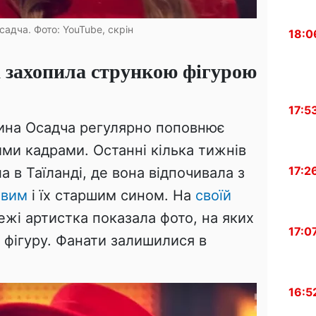
адча. Фото: YouTube, скрін
18:0
 захопила стрункою фігурою
17:5
ина Осадча регулярно поповнює
ими кадрами. Останні кілька тижнів
17:2
 в Таїланді, де вона відпочивала з
овим
і їх старшим сином. На
своїй
ежі артистка показала фото, на яких
17:0
 фігуру. Фанати залишилися в
16:5