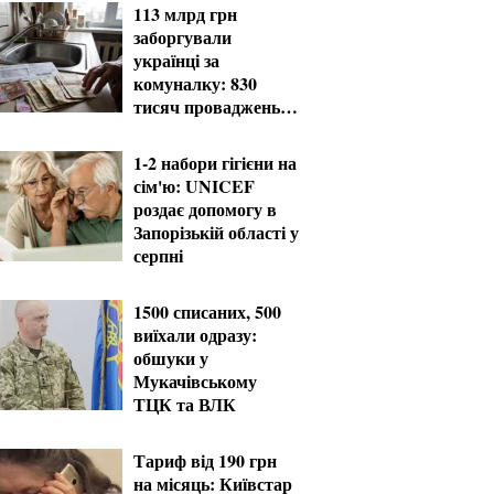
113 млрд грн
заборгували
українці за
комуналку: 830
тисяч проваджень у
реєстрі боржників
1-2 набори гігієни на
сім'ю: UNICEF
роздає допомогу в
Запорізькій області у
серпні
1500 списаних, 500
виїхали одразу:
обшуки у
Мукачівському
ТЦК та ВЛК
Тариф від 190 грн
на місяць: Київстар