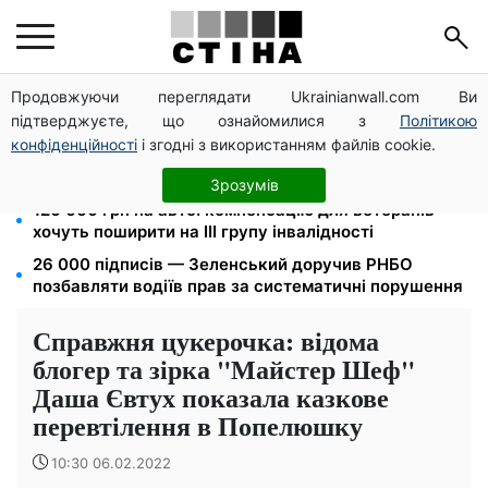
Продовжуючи переглядати Ukrainianwall.com Ви
Метро прийматиме киян до тривоги, але без
підтверджуєте, що ознайомилися з
Політикою
наметів: Бондаренко назвав правила
конфіденційності
і згодні з використанням файлів cookie.
Фейкові сайти сервісних центрів МВС: шахраї
виманюють гроші у водіїв перед виїздом за кордон
Зрозумів
120 000 грн на авто: компенсацію для ветеранів
хочуть поширити на III групу інвалідності
26 000 підписів — Зеленський доручив РНБО
позбавляти водіїв прав за систематичні порушення
Справжня цукерочка: відома
блогер та зірка "Майстер Шеф"
Даша Євтух показала казкове
перевтілення в Попелюшку
10:30 06.02.2022