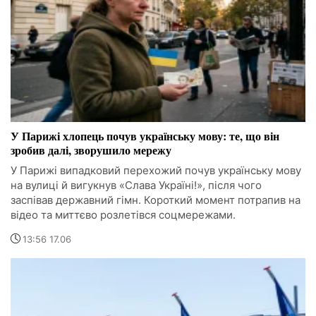
У Парижі хлопець почув українську мову: те, що він
зробив далі, зворушило мережу
У Парижі випадковий перехожий почув українську мову
на вулиці й вигукнув «Слава Україні!», після чого
заспівав державний гімн. Короткий момент потрапив на
відео та миттєво розлетівся соцмережами.
13:56 17.06