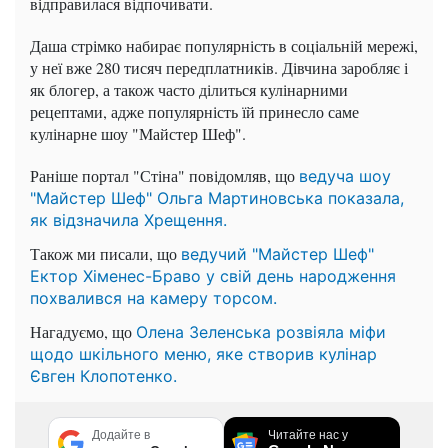
відправилася відпочивати.
Даша стрімко набирає популярність в соціальній мережі,
у неї вже 280 тисяч передплатників. Дівчина заробляє і
як блогер, а також часто ділиться кулінарними
рецептами, адже популярність їй принесло саме
кулінарне шоу "Майстер Шеф".
Раніше портал "Стіна" повідомляв, що
ведуча шоу
"Майстер Шеф" Ольга Мартиновська показала,
як відзначила Хрещення.
Також ми писали, що
ведучий "Майстер Шеф"
Ектор Хіменес-Браво у свій день народження
похвалився на камеру торсом.
Нагадуємо, що
Олена Зеленська розвіяла міфи
щодо шкільного меню, яке створив кулінар
Євген Клопотенко.
Додайте в
Читайте нас у