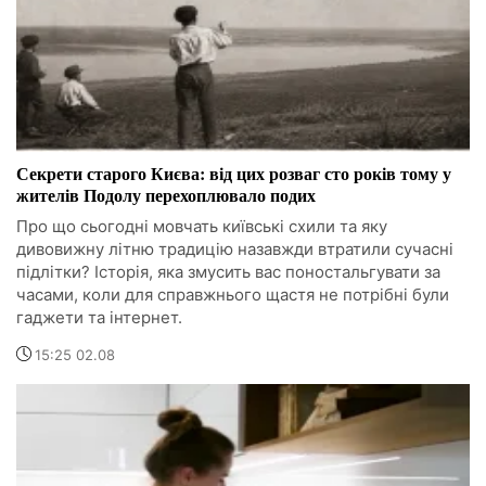
Секрети старого Києва: від цих розваг сто років тому у
жителів Подолу перехоплювало подих
Про що сьогодні мовчать київські схили та яку
дивовижну літню традицію назавжди втратили сучасні
підлітки? Історія, яка змусить вас поностальгувати за
часами, коли для справжнього щастя не потрібні були
гаджети та інтернет.
15:25 02.08