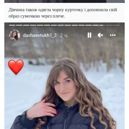
Дівчина також одягла чорну курточку і доповнила свій
образ сумочкою через плече.