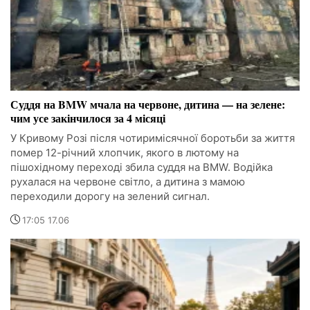
Суддя на BMW мчала на червоне, дитина — на зелене:
чим усе закінчилося за 4 місяці
У Кривому Розі після чотиримісячної боротьби за життя
помер 12-річний хлопчик, якого в лютому на
пішохідному переході збила суддя на BMW. Водійка
рухалася на червоне світло, а дитина з мамою
переходили дорогу на зелений сигнал.
17:05 17.06