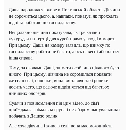
Даша народилася і живе в Полтавській області. Дівчина
не соромиться цього, а, навпаки, показує, як проходять
її дні за роботою по господарству.
Нещодавно дівчина показувала, як тре качани
кукурудзи на тертці для курей прямо у злодії в мороз.
При цьому, Даша на камеру заявила, що взимку по
господарству роботи не багато, а ось навесні або влітку
інша справа.
Тому, за словами Даші, знімати особливо цікавого було
нічого. При цьому, дівчина не соромилася показати
життя в селі, навпаки, вона виставляє такі ролики
досить часто, що разюче відрізняється від багатьох
нинішніх блогерів.
Судячи з повідомлення під цим відео, до сім'ї
приїжджала знімальна група і незабаром шанувальники
побачать з Дашею ролик.
Але хоча дівчина і живе в селі, вона має можливість