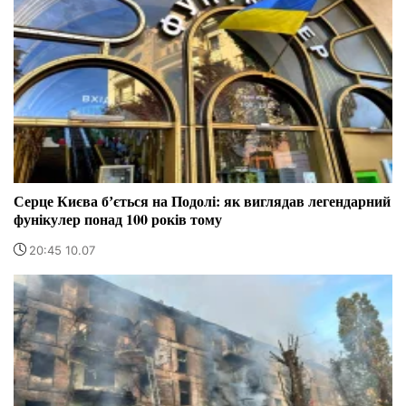
Серце Києва бʼється на Подолі: як виглядав легендарний
фунікулер понад 100 років тому
20:45 10.07