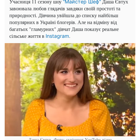
Учасниця 11 сезону шоу
Даша Євтух
"Майстер Шеф"
завоювала любов глядачів завдяки своїй простоті та
природності. Дівчина увійшла до списку найбільш
популярних в Україні блогерів. Але на відміну від
багатьох "гламурних" дівчат Даша показує реальне
сільське життя в
.
Instagram
Даша Євтух. Фото: скріншот YouTube-відео