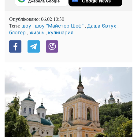
Google News
джерела Google
Опубліковано:
06.02 10:30
Теги:
,
,
,
шоу
шоу "Майстер Шеф"
Даша Євтух
,
,
блогер
жизнь
кулинария