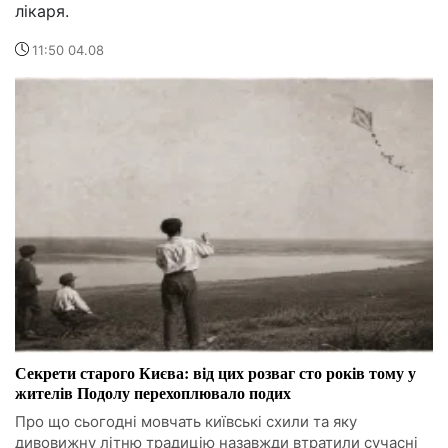
лікаря.
11:50 04.08
Секрети старого Києва: від цих розваг сто років тому у
жителів Подолу перехоплювало подих
Про що сьогодні мовчать київські схили та яку
дивовижну літню традицію назавжди втратили сучасні