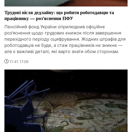
Трудові після дедлайну: що робити роботодавцю та
працівнику — роз'яснення ПФУ
Пенсійний фонд України оприлюднив офіційне
роз'яснення щодо трудових книжок після завершення
перехідного періоду оцифрування. Жодних штрафів для
роботодавців не буде, а стаж працівників не зникне —
але є важливі деталі, які варто знати обом сторонам.
11:41 17.06