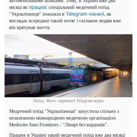
автомобільними шляхами. Тому, в Україні вже два
місяці як
спеціальний медичний поїзд.
працює
"Укрзалізниця" показала в
, як
Telegram-каналі
виглядає всередині такий потяг і скільком людям вже
він врятував життя.
Поїзд. Фото: скріншот Telegram-відео
Медичний поїзд "Укрзалізниця" запустила спільно з
незалежною міжнародною медичною організацією
Medecins Sans Frontieres - "Лікарі без кордонів".
Працює в Україні такий медичний поїзд вже два місяці