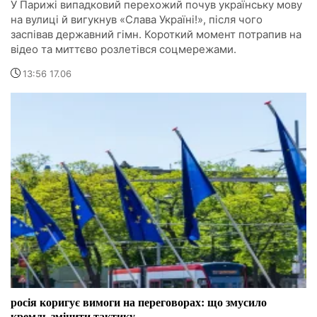
У Парижі випадковий перехожий почув українську мову
на вулиці й вигукнув «Слава Україні!», після чого
заспівав державний гімн. Короткий момент потрапив на
відео та миттєво розлетівся соцмережами.
13:56 17.06
росія коригує вимоги на переговорах: що змусило
кремль змінити тактику