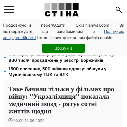
Продовжуючи переглядати Ukrainianwall.com Ви
100 000 грн за 18 місяців: Укрзалізниця скасувала
підтверджуєте, що ознайомилися з
Політикою
щомісячні виплати мобілізованим
конфіденційності
і згодні з використанням файлів cookie.
120 грн на день лише на дорогу: кияни масово
звільняються через тариф 30 грн за проїзд
Зрозумів
113 млрд грн заборгували українці за комуналку:
830 тисяч проваджень у реєстрі боржників
1500 списаних, 500 виїхали одразу: обшуки у
Мукачівському ТЦК та ВЛК
Таке бачили тільки у фільмах про
війну: "Укрзалізниця" показала
медичний поїзд - рятує сотні
життів щодня
00:00 16.06.2022