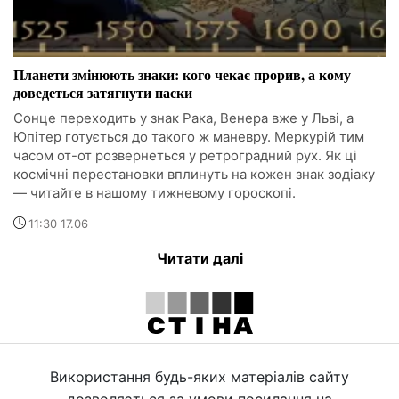
Планети змінюють знаки: кого чекає прорив, а кому
доведеться затягнути паски
Сонце переходить у знак Рака, Венера вже у Льві, а
Юпітер готується до такого ж маневру. Меркурій тим
часом от-от розвернеться у ретроградний рух. Як ці
космічні перестановки вплинуть на кожен знак зодіаку
— читайте в нашому тижневому гороскопі.
11:30 17.06
Читати далі
Використання будь-яких матеріалів сайту
дозволяється за умови посилання на