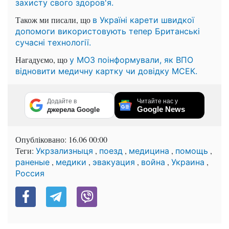
захисту свого здоров'я.
Також ми писали, що
в Україні карети швидкої
допомоги використовують тепер Британські
сучасні технології.
Нагадуємо, що
у МОЗ поінформували, як ВПО
відновити медичну картку чи довідку МСЕК.
Додайте в
Читайте нас у
Google News
джерела Google
Опубліковано:
16.06 00:00
Теги:
,
,
,
,
Укрзализныця
поезд
медицина
помощь
,
,
,
,
,
раненые
медики
эвакуация
война
Украина
Россия