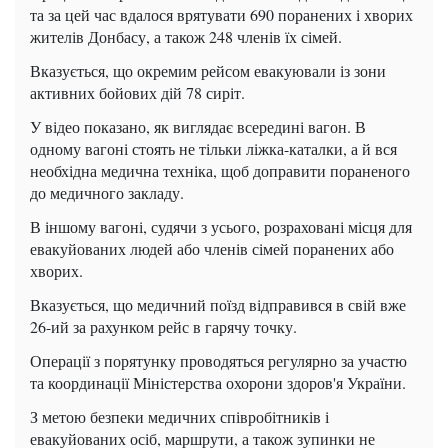
та за цей час вдалося врятувати 690 поранених і хворих
жителів Донбасу, а також 248 членів їх сімей.
Вказується, що окремим рейсом евакуювали із зони
активних бойових дій 78 сиріт.
У відео показано, як виглядає всередині вагон. В
одному вагоні стоять не тільки ліжка-каталки, а й вся
необхідна медична техніка, щоб доправити пораненого
до медичного закладу.
В іншому вагоні, судячи з усього, розраховані місця для
евакуйованих людей або членів сімей поранених або
хворих.
Вказується, що медичний поїзд відправився в свій вже
26-ий за рахунком рейс в гарячу точку.
Операції з порятунку проводяться регулярно за участю
та координації Міністерства охорони здоров'я України.
З метою безпеки медичних співробітників і
евакуйованих осіб, маршрути, а також зупинки не