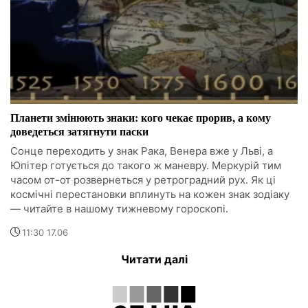
Планети змінюють знаки: кого чекає прорив, а кому
доведеться затягнути паски
Сонце переходить у знак Рака, Венера вже у Льві, а
Юпітер готується до такого ж маневру. Меркурій тим
часом от-от розвернеться у ретроградний рух. Як ці
космічні перестановки вплинуть на кожен знак зодіаку
— читайте в нашому тижневому гороскопі.
11:30 17.06
Читати далі