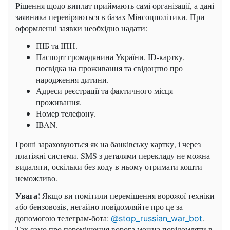
Рішення щодо виплат приймають самі організації, а дані
заявника перевіряються в базах Мінсоцполітики. При
оформленні заявки необхідно надати:
ПІБ та ІПН.
Паспорт громадянина України, ID-картку,
посвідка на проживання та свідоцтво про
народження дитини.
Адреси реєстрації та фактичного місця
проживання.
Номер телефону.
IBAN.
Гроші зараховуються як на банківську картку, і через
платіжні системи. SMS з деталями перекладу не можна
видаляти, оскільки без коду в ньому отримати кошти
неможливо.
Увага!
Якщо ви помітили переміщення ворожої техніки
або бензовозів, негайно повідомляйте про це за
допомогою телеграм-бота:
.
@stop_russian_war_bot
Так само про переміщення ворога можна повідомляти в