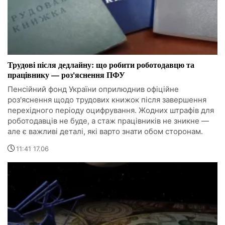
Трудові після дедлайну: що робити роботодавцю та
працівнику — роз'яснення ПФУ
Пенсійний фонд України оприлюднив офіційне
роз'яснення щодо трудових книжок після завершення
перехідного періоду оцифрування. Жодних штрафів для
роботодавців не буде, а стаж працівників не зникне —
але є важливі деталі, які варто знати обом сторонам.
11:41 17.06