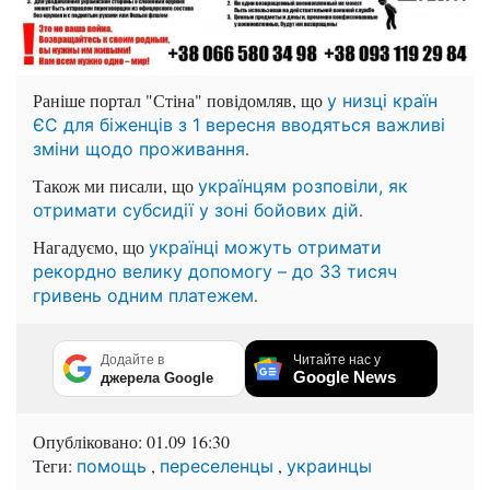
Раніше портал "Стіна" повідомляв, що
у низці країн
ЄС для біженців з 1 вересня вводяться важливі
.
зміни щодо проживання
Також ми писали, що
українцям розповіли, як
.
отримати субсидії у зоні бойових дій
Нагадуємо, що
українці можуть отримати
рекордно велику допомогу – до 33 тисяч
.
гривень одним платежем
Додайте в
Читайте нас у
Google News
джерела Google
Опубліковано:
01.09 16:30
Теги:
,
,
помощь
переселенцы
украинцы