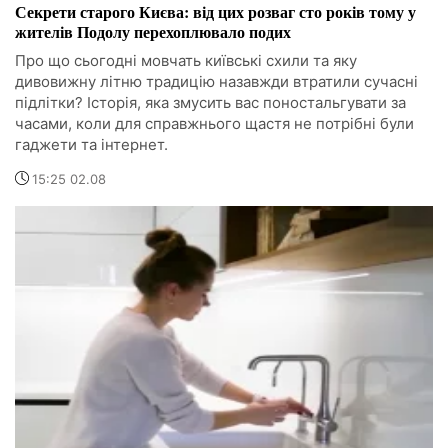
Секрети старого Києва: від цих розваг сто років тому у
жителів Подолу перехоплювало подих
Про що сьогодні мовчать київські схили та яку
дивовижну літню традицію назавжди втратили сучасні
підлітки? Історія, яка змусить вас поностальгувати за
часами, коли для справжнього щастя не потрібні були
гаджети та інтернет.
15:25 02.08