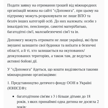
Подати заявку на отримання грошей від міжнародних
організацій можна на сайті "єДопомога", при цьому на
підтримку можуть розраховувати не лише ВПО та
безліч інших категорій осіб. До них належать: особи з
інвалідністю, пенсіонери, самотні матері/батько,
багатодітні сім'ї, малозабезпечені сім'ї та ін.
Допомогу можуть отримати не лише українці, які були
змушені залишити свої будинки та виїхати в безпечні
області, а й ті, хто залишається на окупованих/
деокупованих територіях, а також там, де ведуться
активні бойові дії.
У "єДопомога" йдеться, що кошти виділяються такими
міжнародними організаціями:
1. Представництво дитячого фонду ООН в Україні
(ЮНІСЕФ):
багатодітним сім'ям з 3 і більше дітьми до 18
років, з яких принаймні одна дитина не досягла 2
років;