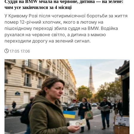
Суддя на BMW мчала на червоне, дитина — на зелене:
чим усе закінчилося за 4 місяці
У Кривому Розі після чотиримісячної боротьби за життя
помер 12-річний хлопчик, якого в лютому на
пішохідному переході збила суддя на BMW. Водійка
рухалася на червоне світло, а дитина з мамою
переходили дорогу на зелений сигнал.
17:05 17.06