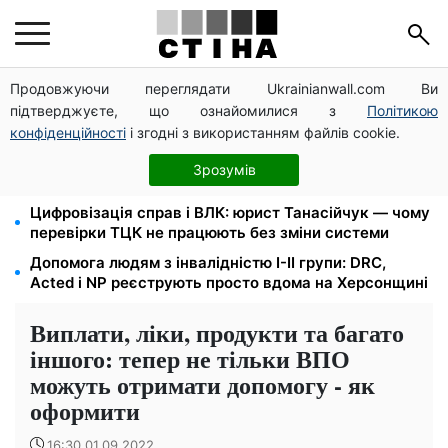
Продовжуючи переглядати Ukrainianwall.com Ви
Новий знак на центральній вулиці: водіям
підтверджуєте, що ознайомилися з
Політикою
вантажівок заборонили зупинку — штраф до 680
грн
конфіденційності
і згодні з використанням файлів cookie.
Нічний тариф на світло 2,16 грн/кВт-г: економія до
Зрозумів
540 грн на місяць з вересня
Цифровізація справ і ВЛК: юрист Танасійчук — чому
перевірки ТЦК не працюють без зміни системи
Допомога людям з інвалідністю I-II групи: DRC,
Acted і NP реєструють просто вдома на Херсонщині
Виплати, ліки, продукти та багато
іншого: тепер не тільки ВПО
можуть отримати допомогу - як
оформити
16:30 01.09.2022