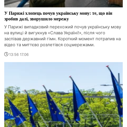
У Парижі хлопець почув українську мову: те, що він
зробив далі, зворушило мережу
У Парижі випадковий перехожий почув українську мову
на вулиці й вигукнув «Слава Україні!», після чого
заспівав державний гімн. Короткий момент потрапив на
відео та миттєво розлетівся соцмережами.
13:56 17.06