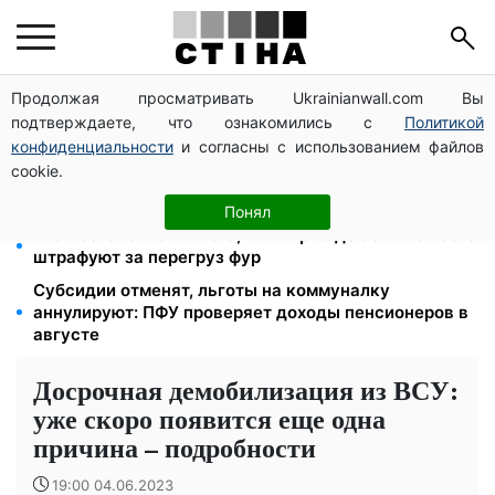
Продолжая просматривать Ukrainianwall.com Вы
Студенты-заочники и вечерники теряют отсрочку
подтверждаете, что ознакомились с
Политикой
от мобилизации: кого призовут в августе
конфиденциальности
и согласны с использованием файлов
2000 грн в квартал от фонда США: люди с
cookie.
инвалидностью I-II группы и пенсионеры 60+
получат выплаты
Понял
723 постановления на 9,7 млн грн: где больше всего
штрафуют за перегруз фур
Субсидии отменят, льготы на коммуналку
аннулируют: ПФУ проверяет доходы пенсионеров в
августе
Досрочная демобилизация из ВСУ:
уже скоро появится еще одна
причина – подробности
19:00 04.06.2023