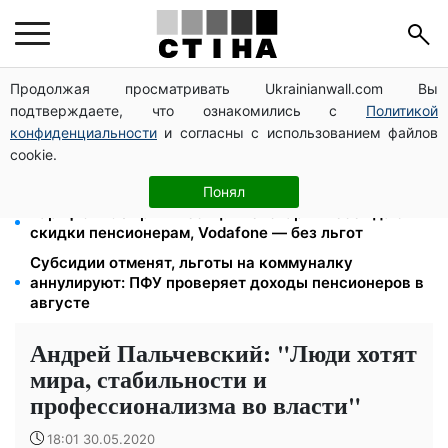
Продолжая просматривать Ukrainianwall.com Вы
Директор ДОЗ Киева Татьяна Мостепан:
подтверждаете, что ознакомились с
Политикой
Демографический кризис нуждается в новых
решениях уже сегодня
конфиденциальности
и согласны с использованием файлов
cookie.
Пенсионная реформа в сентябре: добровольные
накопления и пересмотр спецпенсий судей
Понял
Тариф от 190 грн в месяц: Киевстар и lifecell дают
скидки пенсионерам, Vodafone — без льгот
Субсидии отменят, льготы на коммуналку
аннулируют: ПФУ проверяет доходы пенсионеров в
августе
Андрей Пальчевский: "Люди хотят
мира, стабильности и
профессионализма во власти"
18:01 30.05.2020