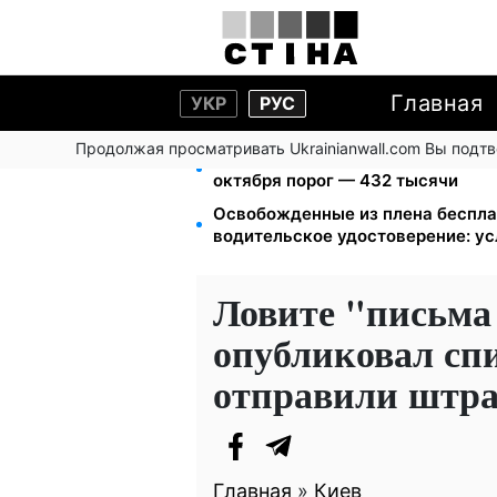
Главная
УКР
РУС
Продолжая просматривать Ukrainianwall.com Вы подт
172 940 грн защитят жилье от ар
октября порог — 432 тысячи
Освобожденные из плена беспла
водительское удостоверение: у
Ловите "письма
опубликовал спи
отправили штра
Главная
»
Киев