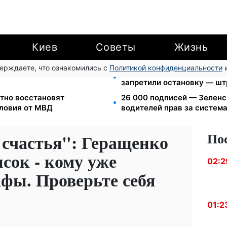
Киев
Советы
Жизнь
верждаете, что ознакомились с
Политикой конфиденциальности
и
еста за коммуналку: с
Новый знак на центрально
запретили остановку — шт
тно восстановят
26 000 подписей — Зелен
словия от МВД
водителей прав за систем
По
 счастья": Геращенко
сок - кому уже
02:2
фы. Проверьте себя
01:2