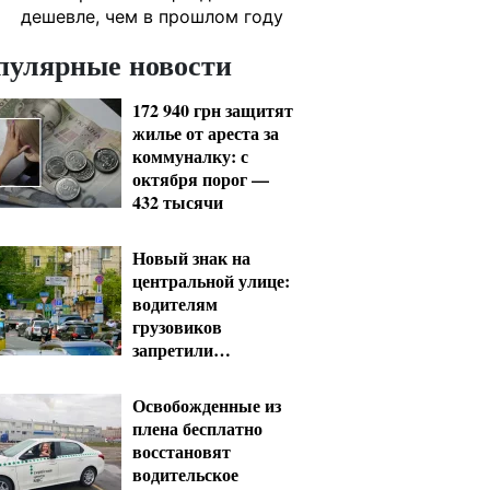
дешевле, чем в прошлом году
пулярные новости
172 940 грн защитят
жилье от ареста за
коммуналку: с
октября порог —
432 тысячи
Новый знак на
центральной улице:
водителям
грузовиков
запретили
остановку — штраф
до 680 грн
Освобожденные из
плена бесплатно
восстановят
водительское