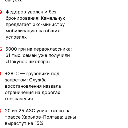
Федоров уволен и без
9
бронирования: Камельчук
предлагает экс-министру
мобилизацию на общих
условиях
5000 грн на первоклассника:
5
61 тыс. семей уже получили
«Пакунок школяра»
+28°C — грузовики под
6
запретом: Служба
восстановления назвала
ограничения на дорогах
госзначения
20 из 25 АЗС уничтожено на
6
трассе Харьков–Полтава: цены
вырастут на 15%