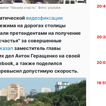
20:4
вили "письма счасть". Фото: youtube
матической
видеофиксации
ежима на дорогах столицы
али претендентами на получение
20:2
счастья" за совершенные
казал
заместитель главы
х дел Антон Геращенко на своей
20:0
ebook, а также поделился
 превысил допустимую скорость.
19:5