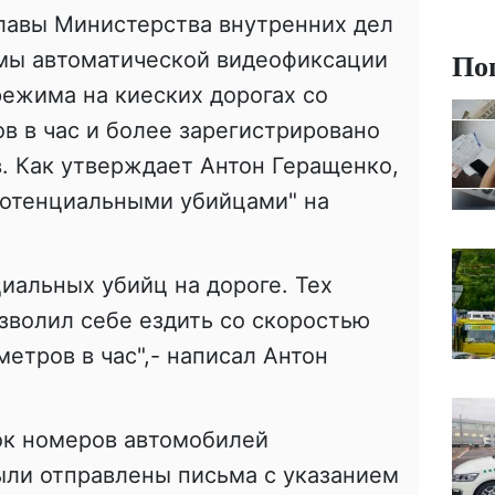
лавы Министерства внутренних дел
По
мы автоматической видеофиксации
ежима на киеских дорогах со
в в час и более зарегистрировано
. Как утверждает Антон Геращенко,
потенциальными убийцами" на
иальных убийц на дороге. Тех
озволил себе ездить со скоростью
етров в час",- написал Антон
ок номеров автомобилей
ыли отправлены письма с указанием