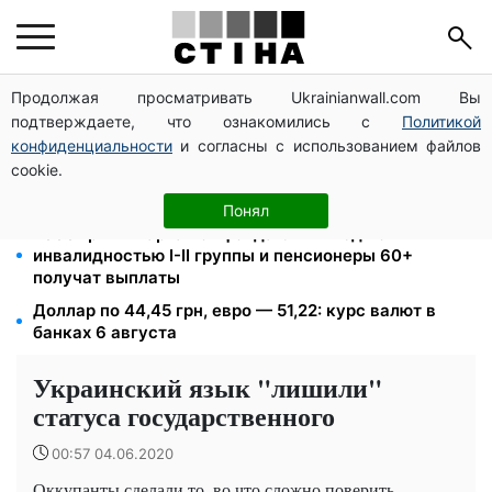
Продолжая просматривать Ukrainianwall.com Вы
Директор ДОЗ Киева Татьяна Мостепан:
подтверждаете, что ознакомились с
Политикой
Демографический кризис нуждается в новых
решениях уже сегодня
конфиденциальности
и согласны с использованием файлов
cookie.
Пенсионная реформа в сентябре: добровольные
накопления и пересмотр спецпенсий судей
Понял
2000 грн в квартал от фонда США: люди с
инвалидностью I-II группы и пенсионеры 60+
получат выплаты
Доллар по 44,45 грн, евро — 51,22: курс валют в
банках 6 августа
Украинский язык "лишили"
статуса государственного
00:57 04.06.2020
Оккупанты сделали то, во что сложно поверить.