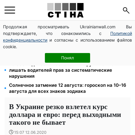
Продолжая просматривать Ukrainianwall.com Вы
Затмение 12 августа: астролог Базиленко дала
подтверждаете, что ознакомились с
Политикой
гороскоп на 3–9 августа для всех знаков зодиака
конфиденциальности
и согласны с использованием файлов
Новый знак на центральной улице: водителям
cookie.
грузовиков запретили остановку — штраф до 680
грн
Понял
26 000 подписей — Зеленский поручил СНБО
лишать водителей прав за систематические
нарушения
Солнечное затмение 12 августа: гороскоп на 10–16
августа для всех знаков зодиака
В Украине резко взлетел курс
доллара и евро: перед выходными
такого не бывает
15:07 12.06.2020