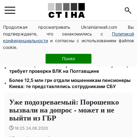
Продолжая просматривать Ukrainianwall.com Вы
1500 списанных, 500 уехали сразу: обыски в
подтверждаете, что ознакомились с
Политикой
Мукачевском ТЦК и ВВК
конфиденциальности
и согласны с использованием файлов
Тарифы на воду взлетели до 91,24 грн/куб, газ
cookie.
может достичь 15 грн: коммунальные цены в
августе
Понял
Мобилизация после инсульта вне закона: Лубинец
требует проверки ВЛК на Полтавщине
Более 12,5 млн грн отдали мошенникам пенсионеры
Киева: те представлялись сотрудниками СБУ
Уже подозреваемый: Порошенко
вызвали на допрос - может и не
выйти из ГБР
16:25 24.06.2020