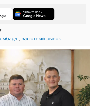
Читайте нас у
Google News
ogle
7
омбард
,
валютный рынок