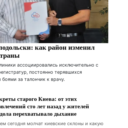
одольски: как район изменил
страны
клиники ассоциировались исключительно с
егистратур, постоянно терявшихся
боями за талончик к врачу.
креты старого Киева: от этих
звлечений сто лет назад у жителей
дола перехватывало дыхание
чем сегодня молчат киевские склоны и какую