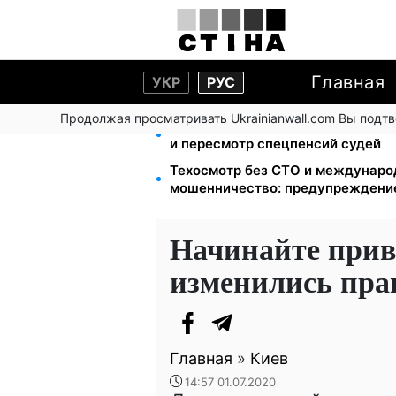
Главная
УКР
РУС
Продолжая просматривать Ukrainianwall.com Вы подт
Пенсионная реформа в сентябре
и пересмотр спецпенсий судей
Техосмотр без СТО и междунаро
мошенничество: предупрежден
Начинайте прив
изменились пра
Главная
»
Киев
14:57 01.07.2020