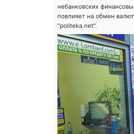
небанковских финансовых
повлияет на обмен валют
"politeka.net".