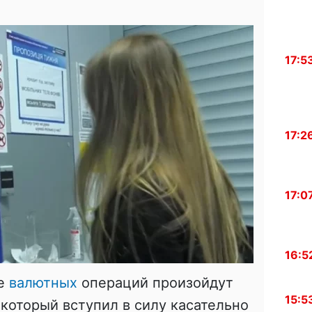
17:5
17:2
17:0
16:5
ке
валютных
операций произойдут
15:5
 который вступил в силу касательно