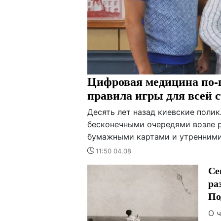
Цифровая медицина по-п
правила игры для всей 
Десять лет назад киевские поли
бесконечными очередями возле р
бумажными картами и утренними 
11:50 04.08
Се
ра
По
О 