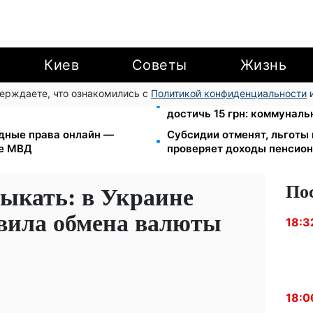
Киев
Советы
Жизнь
верждаете, что ознакомились с
Политикой конфиденциальности
и
: добровольные накопления
Тарифы на воду взлетели д
достичь 15 грн: коммуналь
дные права онлайн —
Субсидии отменят, льготы
ие МВД
проверяет доходы пенсион
По
ыкать: в Украине
вила обмена валюты
18:3
18:0