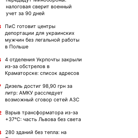
налоговая сверит военный
учет за 90 дней
ПиС готовит центры
3
депортации для украинских
мужчин без легальной работы
в Польше
4 отделения Укрпочты закрыли
6
из-за обстрелов в
Краматорске: список адресов
Дизель достиг 98,90 грн за
7
литр: АМКУ расследует
возможный сговор сетей АЗС
Взрыв трансформатора из-за
2
+37°C: часть Львова без света
280 зданий без тепла: на
3