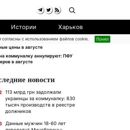
Истории
Харьков
 согласны с использованием файлов cookie.
Понял
о 91,24 грн/куб, газ может
ные цены в августе
 на коммуналку аннулируют: ПФУ
еров в августе
следние новости
113 млрд грн задолжали
2
украинцы за коммуналку: 830
тысяч производств в реестре
должников
Данные мужчин 18-60 лет
6
передадут Минобороны: