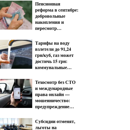
Пенсионная
реформа в сентябре:
добровольные
накопления и
пересмотр
спецпенсий судей
Тарифы на воду
взлетели до 91,24
грн/куб, газ может
достичь 15 грн:
коммунальные
цены в августе
Техосмотр без СТО
и международные
права онлайн —
мошенничество:
предупреждение
МВД
Субсидии отменят,
льготы на