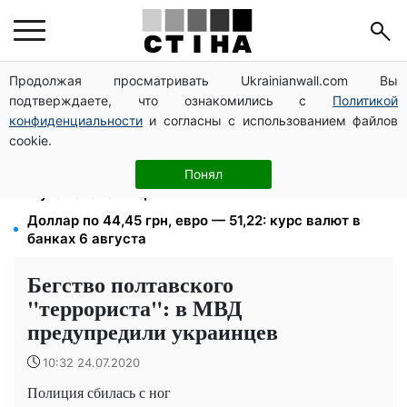
Продолжая просматривать Ukrainianwall.com Вы
Депо Укрпочты уничтожено в Павлограде: двое
подтверждаете, что ознакомились с
Политикой
погибших, доставку пенсий восстановят резервом
конфиденциальности
и согласны с использованием файлов
113 млрд грн задолжали украинцы за коммуналку:
cookie.
830 тысяч производств в реестре должников
1500 списанных, 500 уехали сразу: обыски в
Понял
Мукачевском ТЦК и ВВК
Доллар по 44,45 грн, евро — 51,22: курс валют в
банках 6 августа
Бегство полтавского
"террориста": в МВД
предупредили украинцев
10:32 24.07.2020
Полиция сбилась с ног