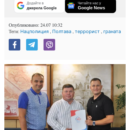
Додайте в
Читайте нас у
Google News
джерела Google
Опубликовано:
24.07 10:32
Теги:
,
,
,
Нацполиция
Полтава
террорист
граната