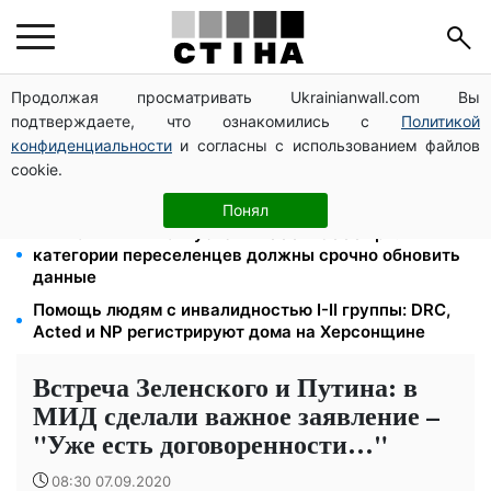
Продолжая просматривать Ukrainianwall.com Вы
Новый знак на центральной улице: водителям
подтверждаете, что ознакомились с
Политикой
грузовиков запретили остановку — штраф до 680
грн
конфиденциальности
и согласны с использованием файлов
cookie.
Может ли Почтовая площадь стать главной точкой
входа в исторический Киев
Понял
Выплаты ВПЛ в августе — 2000 и 3000 грн: 4
категории переселенцев должны срочно обновить
данные
Помощь людям с инвалидностью I-II группы: DRC,
Acted и NP регистрируют дома на Херсонщине
Встреча Зеленского и Путина: в
МИД сделали важное заявление –
"Уже есть договоренности…"
08:30 07.09.2020