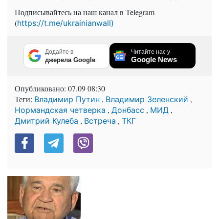
Подписывайтесь на наш канал в Telegram
(
https://t.me/ukrainianwall)
Додайте в
Читайте нас у
Google News
джерела Google
Опубликовано:
07.09 08:30
Теги:
,
,
Владимир Путин
Владимир Зеленский
,
,
,
Нормандская четверка
Донбасс
МИД
,
,
Дмитрий Кулеба
Встреча
ТКГ