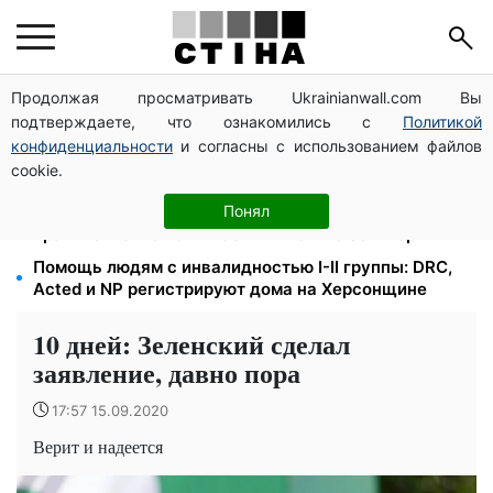
Продолжая просматривать Ukrainianwall.com Вы
Может ли Почтовая площадь стать главной точкой
подтверждаете, что ознакомились с
Политикой
входа в исторический Киев
конфиденциальности
и согласны с использованием файлов
1577 человек списали с учета за $10 000:
cookie.
Генпрокуратура о схеме в Мукачевском ТЦК
Зарплаты учителей +20%, стипендии ×2:
Понял
правительство повышает выплаты с сентября
Помощь людям с инвалидностью I-II группы: DRC,
Acted и NP регистрируют дома на Херсонщине
10 дней: Зеленский сделал
заявление, давно пора
17:57 15.09.2020
Верит и надеется