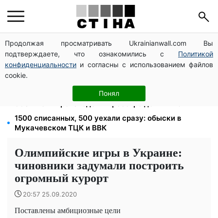
Продолжая просматривать Ukrainianwall.com Вы
100 000 грн за 18 месяцев: Укрзализныця отменила
подтверждаете, что ознакомились с
Политикой
ежемесячные выплаты мобилизованным
конфиденциальности
и согласны с использованием файлов
120 грн в день только на дорогу: киевляне массово
cookie.
увольняются из-за тарифа 30 грн за проезд
113 млрд грн задолжали украинцы за коммуналку:
Понял
830 тысяч производств в реестре должников
1500 списанных, 500 уехали сразу: обыски в
Мукачевском ТЦК и ВВК
Олимпийские игры в Украине:
чиновники задумали построить
огромный курорт
20:57 25.09.2020
Поставлены амбициозные цели