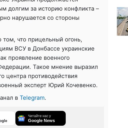
ым долгим за историю конфликта –
ярно нарушается со стороны
 том, что прицельный огонь,
циям ВСУ в Донбассе украинские
ак проявление военного
Федерации. Такое мнение выразил
о центра противодействия
военный эксперт Юрий Кочевенко.
канал в
Telegram
.
Читайте нас у
Google News
ogle