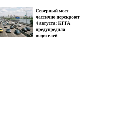
сотрудника ТЦК за
пытки
Северный мост
частично перекроют
4 августа: КГГА
предупредила
водителей