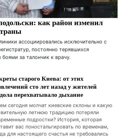
одольски: как район изменил
страны
клиники ассоциировались исключительно с
егистратур, постоянно терявшихся
боями за талончик к врачу.
креты старого Киева: от этих
звлечений сто лет назад у жителей
дола перехватывало дыхание
чем сегодня молчат киевские склоны и какую
ивительную летнюю традицию потеряли
временные подростки? История, которая
ставит вас поностальгировать по временам,
гда для настоящего счастья не требовались