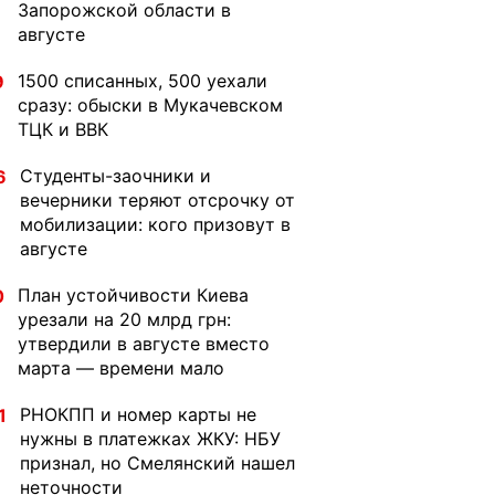
Запорожской области в
августе
1500 списанных, 500 уехали
9
сразу: обыски в Мукачевском
ТЦК и ВВК
Студенты-заочники и
6
вечерники теряют отсрочку от
мобилизации: кого призовут в
августе
План устойчивости Киева
0
урезали на 20 млрд грн:
утвердили в августе вместо
марта — времени мало
РНОКПП и номер карты не
1
нужны в платежках ЖКУ: НБУ
признал, но Смелянский нашел
неточности