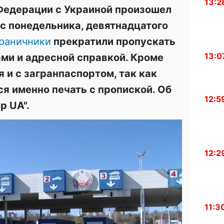
13:2
Федерации с Украиной произошел
 с понедельника, девятнадцатого
раничники
прекратили пропускать
13:0
ами и адресной справкой. Кроме
я и с загранпаспортом, так как
я именно печать с пропиской. Об
12:5
р UA".
12:2
11:3