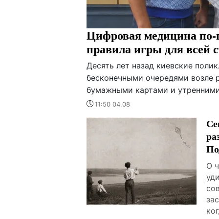
Цифровая медицина по-п
правила игры для всей 
Десять лет назад киевские поли
бесконечными очередями возле р
бумажными картами и утренними 
11:50 04.08
Се
ра
По
О 
уд
со
за
ко