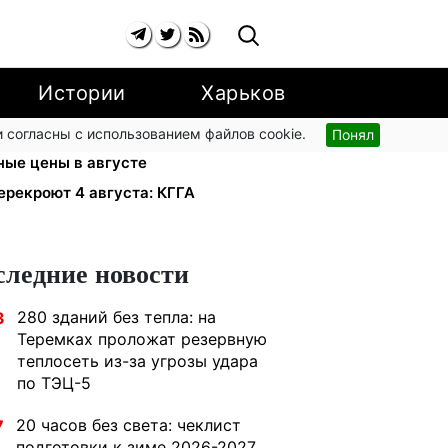
Истории
Харьков
 согласны с использованием файлов cookie.
Понял
о 91,24 грн/куб, газ может
ные цены в августе
ерекроют 4 августа: КГГА
следние новости
280 зданий без тепла: на
3
Теремках проложат резервную
теплосеть из-за угрозы удара
по ТЭЦ-5
20 часов без света: чеклист
7
подготовки к зиме 2026-2027