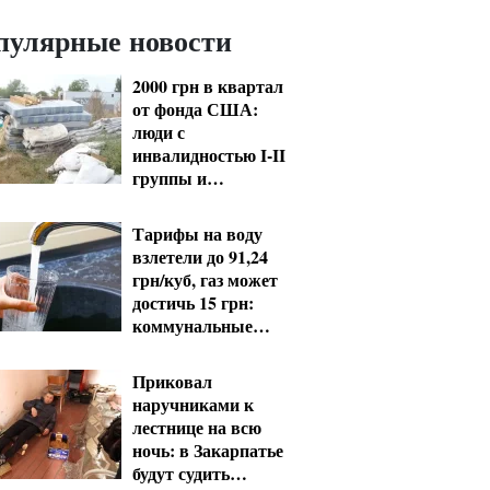
пулярные новости
2000 грн в квартал
от фонда США:
люди с
инвалидностью I-II
группы и
пенсионеры 60+
получат выплаты
Тарифы на воду
взлетели до 91,24
грн/куб, газ может
достичь 15 грн:
коммунальные
цены в августе
Приковал
наручниками к
лестнице на всю
ночь: в Закарпатье
будут судить