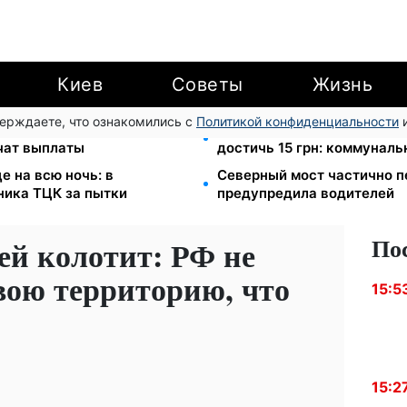
Киев
Советы
Жизнь
верждаете, что ознакомились с
Политикой конфиденциальности
и
: люди с инвалидностью I-
Тарифы на воду взлетели д
учат выплаты
достичь 15 грн: коммуналь
е на всю ночь: в
Северный мост частично п
ника ТЦК за пытки
предупредила водителей
По
ей колотит: РФ не
вою территорию, что
15:5
15:2