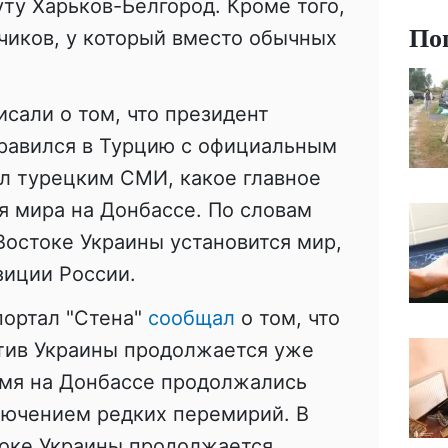
ту Харьков-Белгород. Кроме того,
По
чиков, у который вместо обычных
исали о том, что президент
равился в Турцию с официальным
ал турецким СМИ, какое главное
я мира на Донбассе. По словам
 Востоке Украины установится мир,
зиции России.
ортал "Стена"
сообщал
о том, что
отив Украины продолжается уже
ремя на Донбассе продолжались
лючением редких перемирий. В
токе Украины продолжается