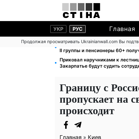
Главная
УКР
РУС
Продолжая просматривать Ukrainianwall.com Вы подт
2000 грн в квартал от фонда США
II группы и пенсионеры 60+ пол
Приковал наручниками к лестниц
Закарпатье будут судить сотруд
Границу с Росси
пропускает на с
происходит
Главная
»
Киев