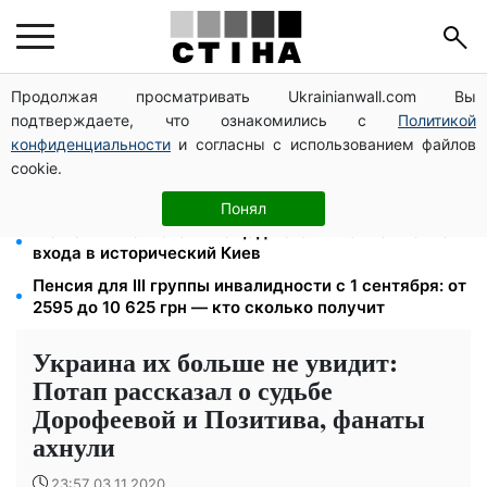
Продолжая просматривать Ukrainianwall.com Вы
Пенсия по инвалидности III группы с сентября: от
подтверждаете, что ознакомились с
Политикой
2595 до 10 625 грн — кто сколько получит
конфиденциальности
и согласны с использованием файлов
Новый знак на центральной улице: водителям
cookie.
грузовиков запретили остановку — штраф до 680
грн
Понял
Может ли Почтовая площадь стать главной точкой
входа в исторический Киев
Пенсия для III группы инвалидности с 1 сентября: от
2595 до 10 625 грн — кто сколько получит
Украина их больше не увидит:
Потап рассказал о судьбе
Дорофеевой и Позитива, фанаты
ахнули
23:57 03.11.2020