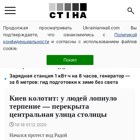
Продолжая просматривать Ukrainianwall.com Вы
Жара без отключений: энергосистема справилась,
подтверждаете, что ознакомились с
Политикой
но зимой прогнозируют до 16 часов без света
конфиденциальности
и согласны с использованием файлов
Тарифы Киевстар и Vodafone подешевели до 50%:
cookie.
сколько стоит связь в августе
Тариф 2,64 грн за киловатт с 1 октября: владельцы
Понял
электроотопления будут платить на 39% меньше
Зарядная станция 1 кВт·ч на 8 часов, генератор —
за 6 метров: гид подготовки к зиме без света
Киев колотит: у людей лопнуло
терпение — перекрыта
центральная улица столицы
10:19 01.12.2020
Начался протест вод Радой