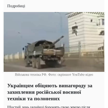
Подробиці
Військова техніка РФ. Фото: скріншот YouTube-відео
Українцям обіцяють винагороду за
захоплення російської воєнної
техніки та полонених
Шостий день українці боронять свою землю після