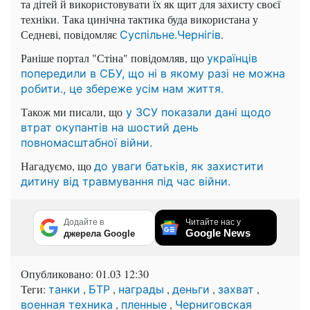
та дітей й використовувати їх як щит для захисту своєї
техніки. Така цинічна тактика буда використана у
Седневі, повідомляє
.
Суспільне.Чернігів
Раніше портал "Стіна" повідомляв, що
українців
попередили в СБУ, що ні в якому разі не можна
робити., це збереже усім нам життя.
Також ми писали, що
у ЗСУ показали дані щодо
втрат окупантів на шостий день
повномасштабної війни.
Нагадуємо, що
до уваги батьків, як захистити
дитину від травмування під час війни.
Додайте в
Читайте нас у
Google News
джерела Google
Опубликовано:
01.03 12:30
Теги:
,
,
,
,
,
танки
БТР
награды
деньги
захват
,
,
военная техника
пленные
Черниговская