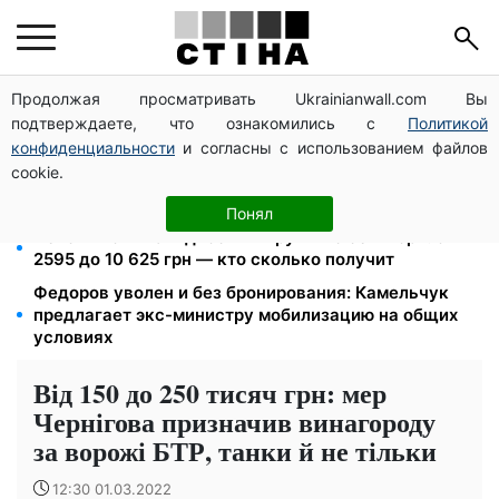
Продолжая просматривать Ukrainianwall.com Вы
Церковный праздник 9 августа: апостол Матфий,
подтверждаете, что ознакомились с
Политикой
три строгих запрета Успенского поста и приметы на
зиму
конфиденциальности
и согласны с использованием файлов
cookie.
До 19 400 грн на дрова: ПФУ принимает заявления
на субсидию для владельцев печного отопления
Понял
Пенсия по инвалидности III группы с сентября: от
2595 до 10 625 грн — кто сколько получит
Федоров уволен и без бронирования: Камельчук
предлагает экс-министру мобилизацию на общих
условиях
Від 150 до 250 тисяч грн: мер
Чернігова призначив винагороду
за ворожі БТР, танки й не тільки
12:30 01.03.2022