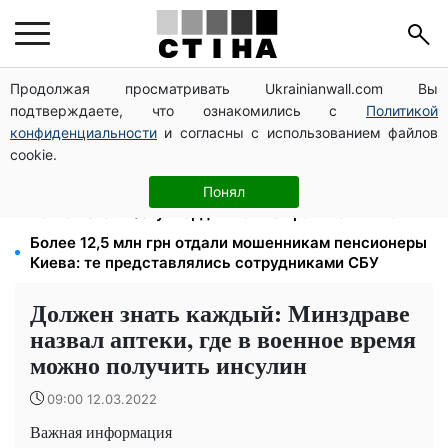
Продолжая просматривать Ukrainianwall.com Вы
Приковал наручниками к лестнице на всю ночь: в
подтверждаете, что ознакомились с
Политикой
Закарпатье будут судить сотрудника ТЦК за пытки
конфиденциальности
и согласны с использованием файлов
Зарплата 30 000 грн — пенсия 11 500 грн: ПФУ
cookie.
объяснил, как рассчитать выплаты в 2026 году
800 000 грн за инвалидность, 1 млн — семье
Понял
погибшего: ПФУ утвердил новые правила выплат
Более 12,5 млн грн отдали мошенникам пенсионеры
Киева: те представлялись сотрудниками СБУ
Должен знать каждый: Минздраве
назвал аптеки, где в военное время
можно получить инсулин
09:00 12.03.2022
Важная информация