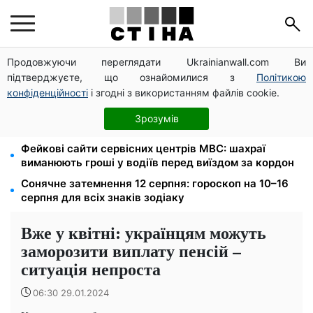
Продовжуючи переглядати Ukrainianwall.com Ви
Церковне свято 9 серпня: апостол Матфій, три
підтверджуєте, що ознайомилися з
Політикою
суворі заборони Успенського посту та прикмети на
зиму
конфіденційності
і згодні з використанням файлів cookie.
Зарплата 30 000 грн — пенсія 11 500 грн: ПФУ
Зрозумів
пояснив формулу розрахунку виплат у 2026 році
Фейкові сайти сервісних центрів МВС: шахраї
виманюють гроші у водіїв перед виїздом за кордон
Сонячне затемнення 12 серпня: гороскоп на 10–16
серпня для всіх знаків зодіаку
Вже у квітні: українцям можуть
заморозити виплату пенсій –
ситуація непроста
06:30 29.01.2024