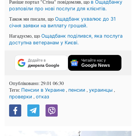
Раніше портал "Стіна" повідомляв, що
в Ощадбанку
розповіли про нові послуги для клієнтів.
Також ми писали, що
Ощадбанк ухвалює до 31
січня заявки на виплату грошей.
Нагадуємо, що
Ощадбанк поділився, яка послуга
доступна ветеранам у Києві.
Додайте в
Читайте нас у
Google News
джерела Google
Опубліковано:
29.01 06:30
Теги:
,
,
,
Пенсии в Украине
пенсии
украинцы
,
проверки
отказ