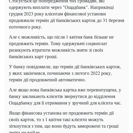
Стосується це попередження тих громадян, які
одержують виплати через "Ощадбанк". Наприкінці
грудня 2023 року клієнтам фінансової установи
продовжили термін дії банківських карток до 31 березня
поточного року.
Але є можливість, що після 1 квітня банк більше не
продовжить термін. Тому одержувачі соцвиплат
ризикують втратити можливість зняти зі своїх
банківських карт гроші.
У банку повідомили, що термін дії банківських карток,
у яких закінчився, починаючи з лютого 2022 року,
термін дії продовжений автоматично.
Але якщо нова банківська картка вже перевипущена, у
банку закликають клієнтів звернутися до відділення
Ощадбанку для її отримання у зручний для клієнта час.
Якщо фінансова установа не продовжить термін дії
своїх карток, то з 1 квітня такі клієнти можуть
зіткнутися з тим, що вони будуть заморожені та гроші
зняти не вийде.