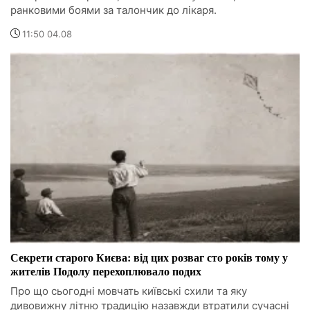
ранковими боями за талончик до лікаря.
11:50 04.08
Секрети старого Києва: від цих розваг сто років тому у
жителів Подолу перехоплювало подих
Про що сьогодні мовчать київські схили та яку
дивовижну літню традицію назавжди втратили сучасні