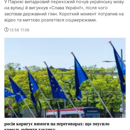
У Парижі випадковий перехожий почув українську мову
на вулиці й вигукнув «Слава Україні!», після чого
заспівав державний гімн. Короткий момент потрапив на
відео та миттєво розлетівся соцмережами.
13:56 17.06
росія коригує вимоги на переговорах: що змусило
кремль змінити тактику