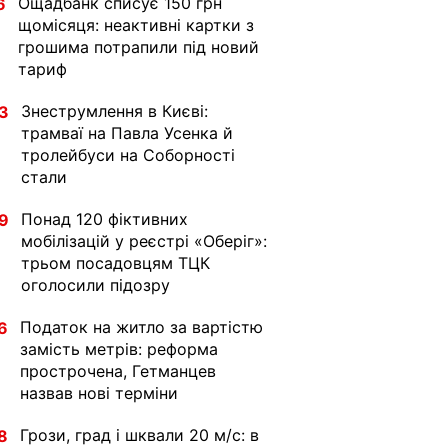
Ощадбанк списує 150 грн
6
щомісяця: неактивні картки з
грошима потрапили під новий
тариф
Знеструмлення в Києві:
3
трамваї на Павла Усенка й
тролейбуси на Соборності
стали
Понад 120 фіктивних
9
мобілізацій у реєстрі «Оберіг»:
трьом посадовцям ТЦК
оголосили підозру
Податок на житло за вартістю
6
замість метрів: реформа
прострочена, Гетманцев
назвав нові терміни
Грози, град і шквали 20 м/с: в
8