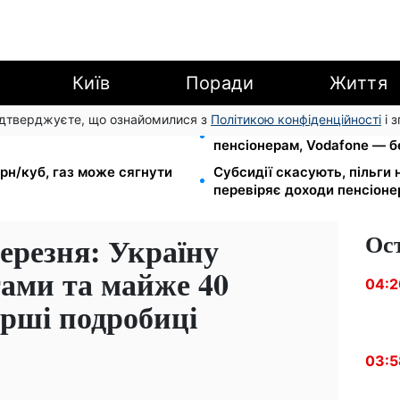
Київ
Поради
Життя
підтверджуєте, що ознайомилися з
Політикою конфіденційності
і 
 7-10 серпня: водіям Києва
Тариф від 190 грн на місяць
пенсіонерам, Vodafone — бе
грн/куб, газ може сягнути
Субсидії скасують, пільги
перевіряє доходи пенсіонер
Ос
березня: Україну
ами та майже 40
04:2
рші подробиці
03:5