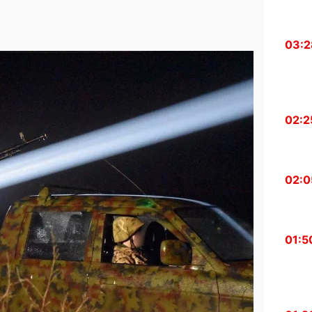
03:2
02:2
02:0
01:5