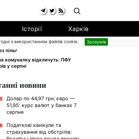
Історії
Харків
згодні з використанням файлів cookie.
Зрозумів
: Київстар і lifecell дають знижки
з пільг
 на комуналку відкличуть: ПФУ
ів у серпні
танні новини
Долар по 44,97 грн, євро —
6
51,95: курс валют у банках 7
серпня
Податкові канікули та
8
страхування від обстрілів:
Rozetka і Нова пошта просять