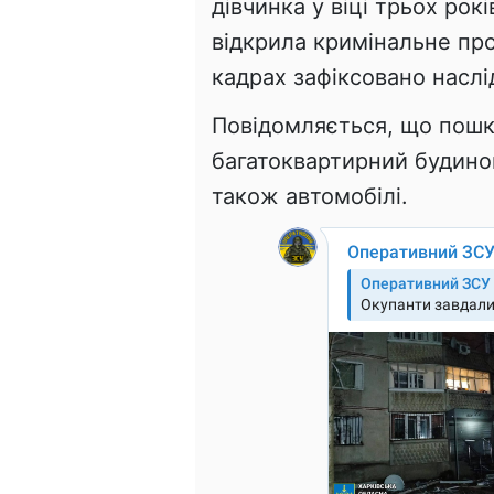
дівчинка у віці трьох рок
відкрила кримінальне пр
кадрах зафіксовано наслі
Повідомляється, що пош
багатоквартирний будинок
також автомобілі.