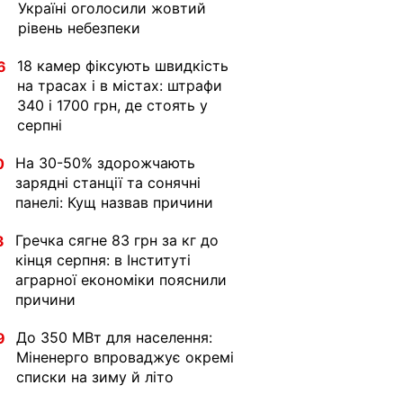
Україні оголосили жовтий
рівень небезпеки
18 камер фіксують швидкість
6
на трасах і в містах: штрафи
340 і 1700 грн, де стоять у
серпні
На 30-50% здорожчають
0
зарядні станції та сонячні
панелі: Кущ назвав причини
Гречка сягне 83 грн за кг до
3
кінця серпня: в Інституті
аграрної економіки пояснили
причини
До 350 МВт для населення:
9
Міненерго впроваджує окремі
списки на зиму й літо