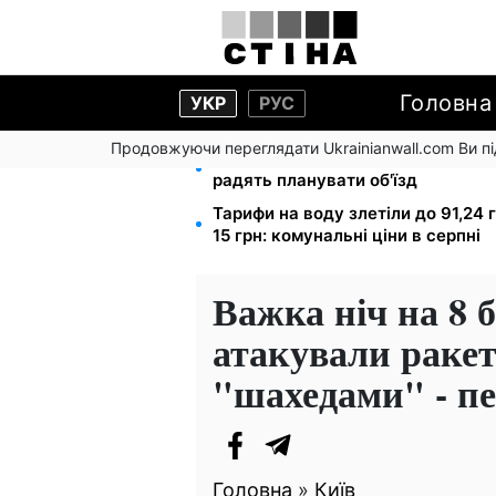
Головна
УКР
РУС
Продовжуючи переглядати Ukrainianwall.com Ви 
Міст Метро частково перекриють
радять планувати об'їзд
Тарифи на воду злетіли до 91,24 
15 грн: комунальні ціни в серпні
Важка ніч на 8 
атакували ракет
"шахедами" - пе
Головна
»
Київ