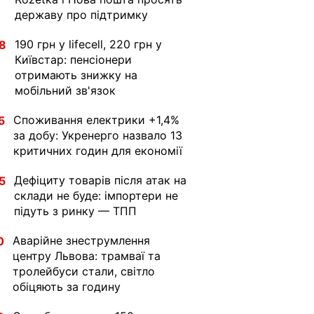
державу про підтримку
190 грн у lifecell, 220 грн у
8
Київстар: пенсіонери
отримають знижку на
мобільний зв'язок
Споживання електрики +1,4%
5
за добу: Укренерго назвало 13
критичних годин для економії
Дефіциту товарів після атак на
5
склади не буде: імпортери не
підуть з ринку — ТПП
Аварійне знеструмлення
0
центру Львова: трамваї та
тролейбуси стали, світло
обіцяють за годину