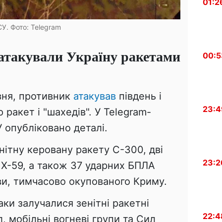
01:2
У. Фото: Telegram
 атакували Україну ракетами
00:5
езня, противник
атакував
південь і
23:4
 ракет і "шахедів". У Telegram-
У опубліковано деталі.
нітну керовану ракету С-300, дві
23:2
и Х-59, а також 37 ударних БПЛА
ви, тимчасово окупованого Криму.
аки залучалися зенітні ракетні
22:4
, мобільні вогневі групи та Сил