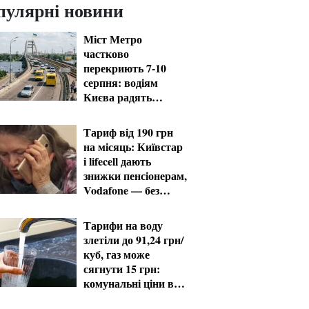
пулярні новини
Міст Метро
частково
перекриють 7-10
серпня: водіям
Києва радять
планувати об'їзд
Тариф від 190 грн
на місяць: Київстар
і lifecell дають
знижки пенсіонерам,
Vodafone — без
пільг
Тарифи на воду
злетіли до 91,24 грн/
куб, газ може
сягнути 15 грн:
комунальні ціни в
серпні