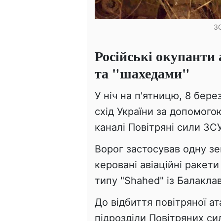
ЗС
Російські окупанти
та "шахедами"
У ніч на п'ятницю, 8 бер
схід України за допомогою
каналі Повітряні сили ЗС
Ворог застосував одну зе
керовані авіаційні ракет
типу "Shahed" із Балакла
До відбиття повітряної ат
підрозділи Повітряних сил