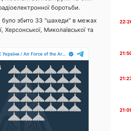
радіоелектронної боротьби.
и було збито 33 "шахеди" в межах
22:2
ї, Херсонської, Миколаївської та
21:5
21:2
21:0