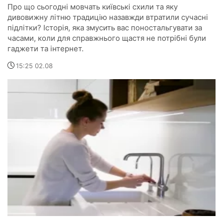
Про що сьогодні мовчать київські схили та яку
дивовижну літню традицію назавжди втратили сучасні
підлітки? Історія, яка змусить вас поностальгувати за
часами, коли для справжнього щастя не потрібні були
гаджети та інтернет.
15:25 02.08