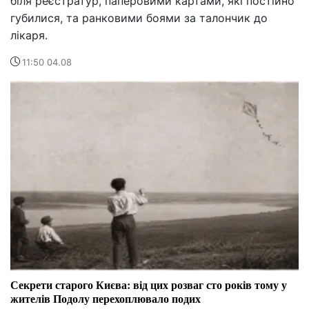
біля реєстратур, паперовими картами, які постійно
губилися, та ранковими боями за талончик до
лікаря.
11:50 04.08
Секрети старого Києва: від цих розваг сто років тому у
жителів Подолу перехоплювало подих