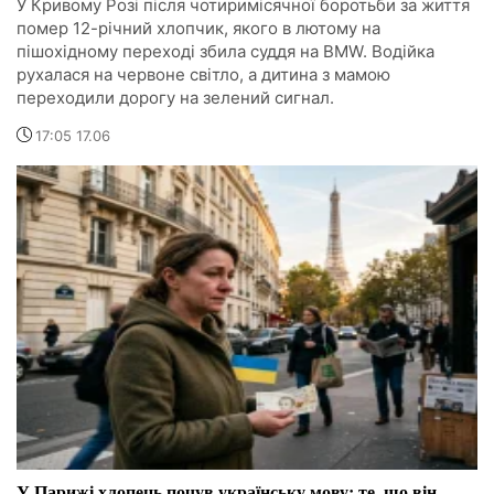
У Кривому Розі після чотиримісячної боротьби за життя
помер 12-річний хлопчик, якого в лютому на
пішохідному переході збила суддя на BMW. Водійка
рухалася на червоне світло, а дитина з мамою
переходили дорогу на зелений сигнал.
17:05 17.06
У Парижі хлопець почув українську мову: те, що він