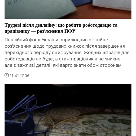
Трудові після дедлайну: що робити роботодавцю та
працівнику — роз'яснення ПФУ
Пенсійний фонд України оприлюднив офіційне
роз'яснення щодо трудових книжок після завершення
перехідного періоду оцифрування. Жодних штрафів для
роботодавців не буде, а стаж працівників не зникне —
але є важливі деталі, які варто знати обом сторонам.
11:41 17.06