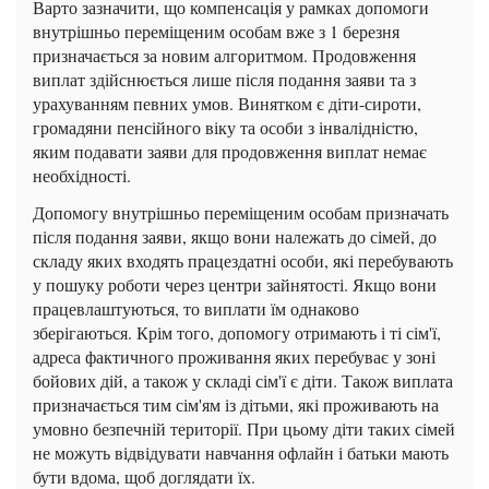
Варто зазначити, що компенсація у рамках допомоги
внутрішньо переміщеним особам вже з 1 березня
призначається за новим алгоритмом. Продовження
виплат здійснюється лише після подання заяви та з
урахуванням певних умов. Винятком є ​​діти-сироти,
громадяни пенсійного віку та особи з інвалідністю,
яким подавати заяви для продовження виплат немає
необхідності.
Допомогу внутрішньо переміщеним особам призначать
після подання заяви, якщо вони належать до сімей, до
складу яких входять працездатні особи, які перебувають
у пошуку роботи через центри зайнятості. Якщо вони
працевлаштуються, то виплати їм однаково
зберігаються. Крім того, допомогу отримають і ті сім'ї,
адреса фактичного проживання яких перебуває у зоні
бойових дій, а також у складі сім'ї є діти. Також виплата
призначається тим сім'ям із дітьми, які проживають на
умовно безпечній території. При цьому діти таких сімей
не можуть відвідувати навчання офлайн і батьки мають
бути вдома, щоб доглядати їх.