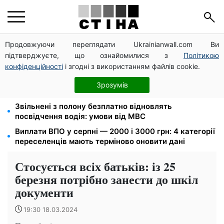
Продовжуючи переглядати Ukrainianwall.com Ви
125 грн за куб води: закон №4777 запустив подвійне
підтверджуєте, що ознайомилися з
Політикою
подорожчання тарифів у регіонах
конфіденційності
і згодні з використанням файлів cookie.
Новий знак на центральній вулиці: водіям
вантажівок заборонили зупинку — штраф до 680
Зрозумів
грн
Звільнені з полону безплатно відновлять
посвідчення водія: умови від МВС
Виплати ВПО у серпні — 2000 і 3000 грн: 4 категорії
переселенців мають терміново оновити дані
Стосується всіх батьків: із 25
березня потрібно занести до шкіл
документи
19:30 18.03.2024