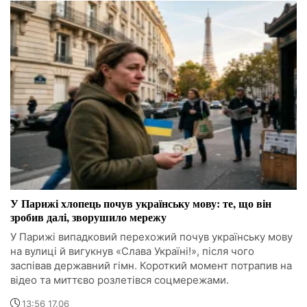
У Парижі хлопець почув українську мову: те, що він
зробив далі, зворушило мережу
У Парижі випадковий перехожий почув українську мову
на вулиці й вигукнув «Слава Україні!», після чого
заспівав державний гімн. Короткий момент потрапив на
відео та миттєво розлетівся соцмережами.
13:56 17.06