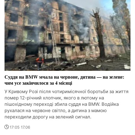
Суддя на BMW мчала на червоне, дитина — на зелене:
чим усе закінчилося за 4 місяці
У Кривому Розі після чотиримісячної боротьби за життя
помер 12-річний хлопчик, якого в лютому на
пішохідному переході збила суддя на BMW. Водійка
рухалася на червоне світло, а дитина з мамою
переходили дорогу на зелений сигнал.
17:05 17.06