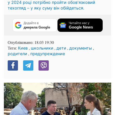
у 2024 році потрібно пройти обов'язковий
техогляд – у яку суму він обійдеться.
Додайте в
Читайте нас у
Google News
джерела Google
Опубліковано:
18.03 19:30
Теги:
,
,
,
,
Киев
школьники
дети
документы
,
родители
предупреждение