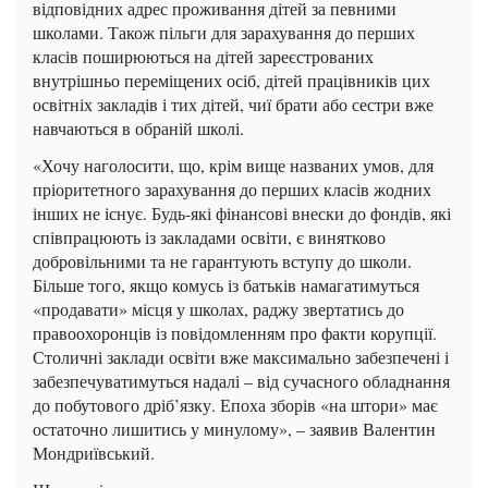
відповідних адрес проживання дітей за певними
школами. Також пільги для зарахування до перших
класів поширюються на дітей зареєстрованих
внутрішньо переміщених осіб, дітей працівників цих
освітніх закладів і тих дітей, чиї брати або сестри вже
навчаються в обраній школі.
«Хочу наголосити, що, крім вище названих умов, для
пріоритетного зарахування до перших класів жодних
інших не існує. Будь-які фінансові внески до фондів, які
співпрацюють із закладами освіти, є винятково
добровільними та не гарантують вступу до школи.
Більше того, якщо комусь із батьків намагатимуться
«продавати» місця у школах, раджу звертатись до
правоохоронців із повідомленням про факти корупції.
Столичні заклади освіти вже максимально забезпечені і
забезпечуватимуться надалі – від сучасного обладнання
до побутового дріб’язку. Епоха зборів «на штори» має
остаточно лишитись у минулому», – заявив Валентин
Мондриївський.