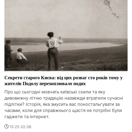
Секрети старого Києва: від цих розваг сто років тому у
жителів Подолу перехоплювало подих
Про що сьогодні мовчать київські схили та яку
дивовижну літню традицію назавжди втратили сучасні
підлітки? Історія, яка змусить вас поностальгувати за
часами, коли для справжнього щастя не потрібні були
гаджети та інтернет.
15:25 02.08