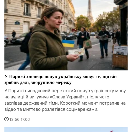
У Парижі хлопець почув українську мову: те, що він
зробив далі, зворушило мережу
У Парижі випадковий перехожий почув українську мову
на вулиці й вигукнув «Слава Україні!», після чого
заспівав державний гімн. Короткий момент потрапив на
відео та миттєво розлетівся соцмережами.
13:56 17.06