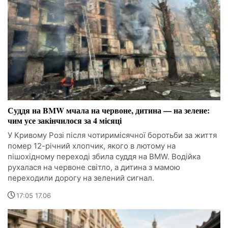
Суддя на BMW мчала на червоне, дитина — на зелене:
чим усе закінчилося за 4 місяці
У Кривому Розі після чотиримісячної боротьби за життя
помер 12-річний хлопчик, якого в лютому на
пішохідному переході збила суддя на BMW. Водійка
рухалася на червоне світло, а дитина з мамою
переходили дорогу на зелений сигнал.
17:05 17.06