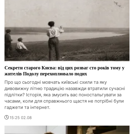
Секрети старого Києва: від цих розваг сто років тому у
жителів Подолу перехоплювало подих
Про що сьогодні мовчать київські схили та яку
дивовижну літню традицію назавжди втратили сучасні
підлітки? Історія, яка змусить вас поностальгувати за
часами, коли для справжнього щастя не потрібні були
гаджети та інтернет.
15:25 02.08