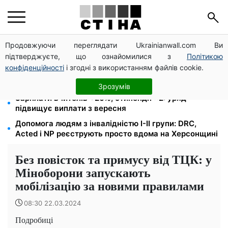
Продовжуючи переглядати Ukrainianwall.com Ви
10 заявок — і МСЦ МВС приїде у громаду: обмін
підтверджуєте, що ознайомилися з
Політикою
прав, реєстрація авто та міжнародне посвідчення
конфіденційності
і згодні з використанням файлів cookie.
Пенсія для III групи інвалідності з 1 вересня: від
2595 до 10 625 грн — хто скільки отримає
Зрозумів
Зарплати вчителів +20%, стипендії ×2: уряд
підвищує виплати з вересня
Допомога людям з інвалідністю I-II групи: DRC,
Acted і NP реєструють просто вдома на Херсонщині
Без повісток та примусу від ТЦК: у
Міноборони запускають
мобілізацію за новими правилами
08:30 22.03.2024
Подробиці