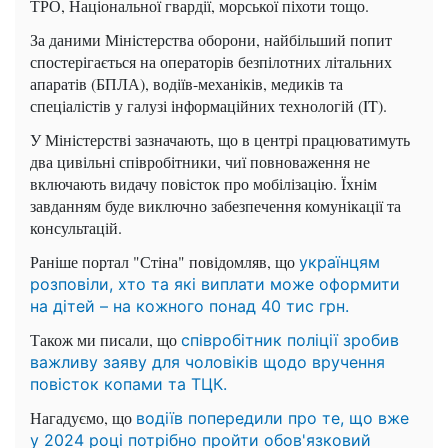
ТРО, Національної гвардії, морської піхоти тощо.
За даними Міністерства оборони, найбільший попит
спостерігається на операторів безпілотних літальних
апаратів (БПЛА), водіїв-механіків, медиків та
спеціалістів у галузі інформаційних технологій (IT).
У Міністерстві зазначають, що в центрі працюватимуть
два цивільні співробітники, чиї повноваження не
включають видачу повісток про мобілізацію. Їхнім
завданням буде виключно забезпечення комунікації та
консультацій.
Раніше портал "Стіна" повідомляв, що
українцям
розповіли, хто та які виплати може оформити
на дітей – на кожного понад 40 тис грн.
Також ми писали, що
співробітник поліції зробив
важливу заяву для чоловіків щодо вручення
повісток копами та ТЦК.
Нагадуємо, що
водіїв попередили про те, що вже
у 2024 році потрібно пройти обов'язковий