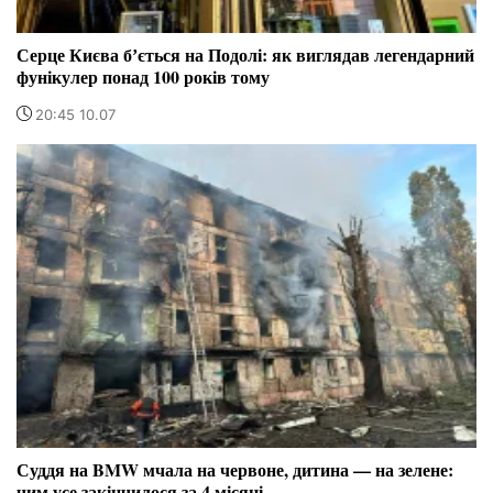
Серце Києва бʼється на Подолі: як виглядав легендарний
фунікулер понад 100 років тому
20:45 10.07
Суддя на BMW мчала на червоне, дитина — на зелене:
чим усе закінчилося за 4 місяці