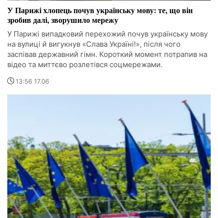
У Парижі хлопець почув українську мову: те, що він
зробив далі, зворушило мережу
У Парижі випадковий перехожий почув українську мову
на вулиці й вигукнув «Слава Україні!», після чого
заспівав державний гімн. Короткий момент потрапив на
відео та миттєво розлетівся соцмережами.
13:56 17.06