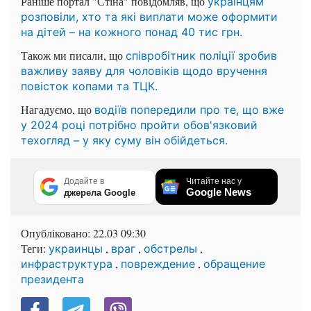
Раніше портал "Стіна" повідомляв, що
українцям
розповіли, хто та які виплати може оформити
на дітей – на кожного понад 40 тис грн.
Також ми писали, що
співробітник поліції зробив
важливу заяву для чоловіків щодо вручення
повісток копами та ТЦК.
Нагадуємо, що
водіїв попередили про те, що вже
у 2024 році потрібно пройти обов'язковий
техогляд – у яку суму він обійдеться.
Додайте в
Читайте нас у
Google News
джерела Google
Опубліковано:
22.03 09:30
Теги:
,
,
,
украинцы
враг
обстрелы
,
,
инфраструктура
повреждение
обращение
президента