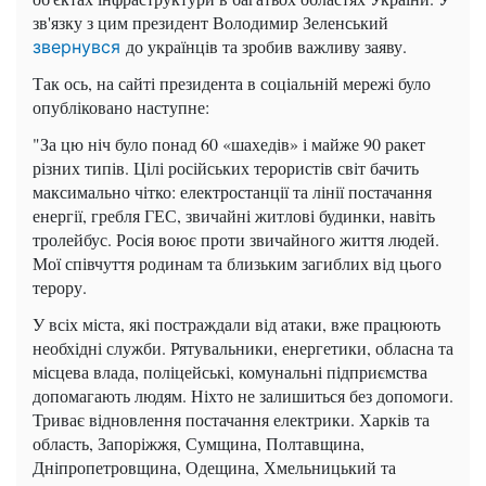
зв'язку з цим президент Володимир Зеленський
до українців та зробив важливу заяву.
звернувся
Так ось, на сайті президента в соціальній мережі було
опубліковано наступне:
"За цю ніч було понад 60 «шахедів» і майже 90 ракет
різних типів. Цілі російських терористів світ бачить
максимально чітко: електростанції та лінії постачання
енергії, гребля ГЕС, звичайні житлові будинки, навіть
тролейбус. Росія воює проти звичайного життя людей.
Мої співчуття родинам та близьким загиблих від цього
терору.
У всіх міста, які постраждали від атаки, вже працюють
необхідні служби. Рятувальники, енергетики, обласна та
місцева влада, поліцейські, комунальні підприємства
допомагають людям. Ніхто не залишиться без допомоги.
Триває відновлення постачання електрики. Харків та
область, Запоріжжя, Сумщина, Полтавщина,
Дніпропетровщина, Одещина, Хмельницький та