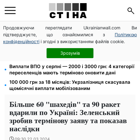
Продовжуючи переглядати Ukrainianwall.com Ви
Федоров звільнений і без бронювання: Камельчук
підтверджуєте, що ознайомилися з
Політикою
пропонує ексміністру мобілізацію на загальних
умовах
конфіденційності
і згодні з використанням файлів cookie.
Нічний тариф на світло 2,16 грн/кВт-г: економія до
Зрозумів
540 грн на місяць з вересня
Виплати ВПО у серпні — 2000 і 3000 грн: 4 категорії
переселенців мають терміново оновити дані
100 000 грн за 18 місяців: Укрзалізниця скасувала
щомісячні виплати мобілізованим
Більше 60 "шахедів" та 90 ракет
вдарили по Україні: Зеленський
зробив термінову заяву та показав
наслідки
09:30 22.03.2024