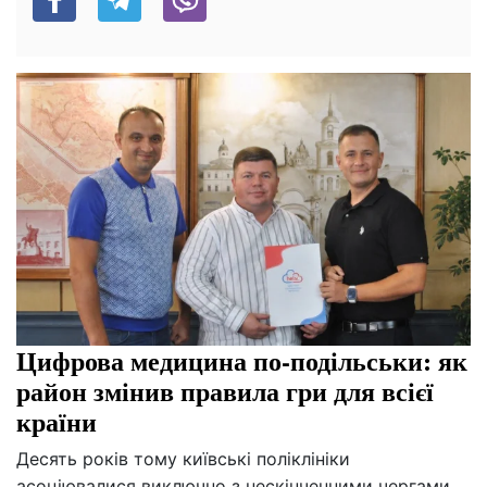
Цифрова медицина по-подільськи: як
район змінив правила гри для всієї
країни
Десять років тому київські поліклініки
асоціювалися виключно з нескінченними чергами