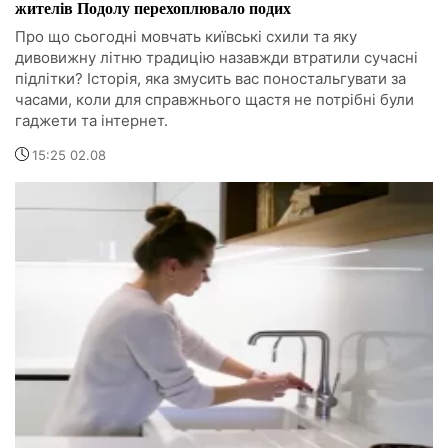
жителів Подолу перехоплювало подих
Про що сьогодні мовчать київські схили та яку
дивовижну літню традицію назавжди втратили сучасні
підлітки? Історія, яка змусить вас поностальгувати за
часами, коли для справжнього щастя не потрібні були
гаджети та інтернет.
15:25 02.08