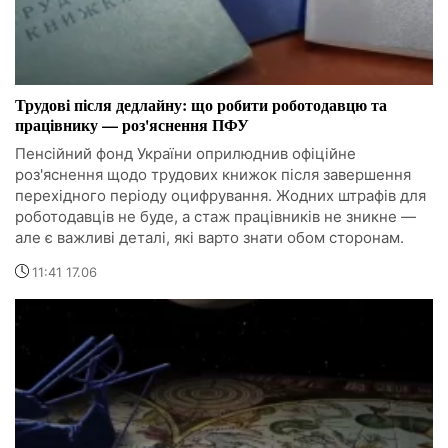
Трудові після дедлайну: що робити роботодавцю та
працівнику — роз'яснення ПФУ
Пенсійний фонд України оприлюднив офіційне
роз'яснення щодо трудових книжок після завершення
перехідного періоду оцифрування. Жодних штрафів для
роботодавців не буде, а стаж працівників не зникне —
але є важливі деталі, які варто знати обом сторонам.
11:41 17.06