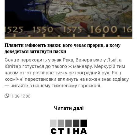
Планети змінюють знаки: кого чекає прорив, а кому
доведеться затягнути паски
Сонце переходить у знак Рака, Венера вже у Льві, а
Юпітер готується до такого ж маневру. Меркурій тим
часом от-от розвернеться у ретроградний рух. Як ці
космічні перестановки вплинуть на кожен знак зодіаку
— читайте в нашому тижневому гороскопі.
11:30 17.06
Читати далі