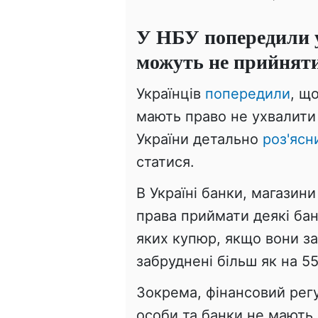
У НБУ попередили у
можуть не прийняти
Українців
попередили
, щ
мають право не ухвалити 
України детально
роз'ясн
статися.
В Україні банки, магазин
права приймати деякі бан
яких купюр, якщо вони з
забруднені більш як на 5
Зокрема, фінансовий рег
особи та банки не мають