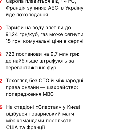
Європа плавиться від +41°C,
7
Франція зупиняє АЕС: в Україну
йде похолодання
Тарифи на воду злетіли до
0
91,24 грн/куб, газ може сягнути
15 грн: комунальні ціни в серпні
723 постанови на 9,7 млн грн:
8
де найбільше штрафують за
перевантаження фур
Техогляд без СТО й міжнародні
2
права онлайн — шахрайство:
попередження МВС
На стадіоні «Спартак» у Києві
5
відбувся товариський матч
між командами посольств
США та Франції