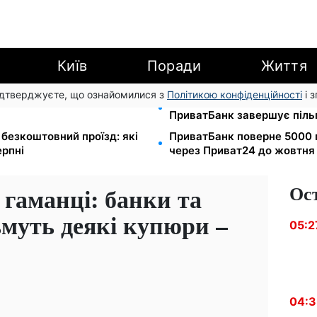
Київ
Поради
Життя
підтверджуєте, що ознайомилися з
Політикою конфіденційності
і 
грн/куб, газ може сягнути
Міжнародні перекази подо
ПриватБанк завершує піль
і безкоштовний проїзд: які
ПриватБанк поверне 5000 
ерпні
через Приват24 до жовтня
Ос
 гаманці: банки та
ьмуть деякі купюри –
05:2
04: