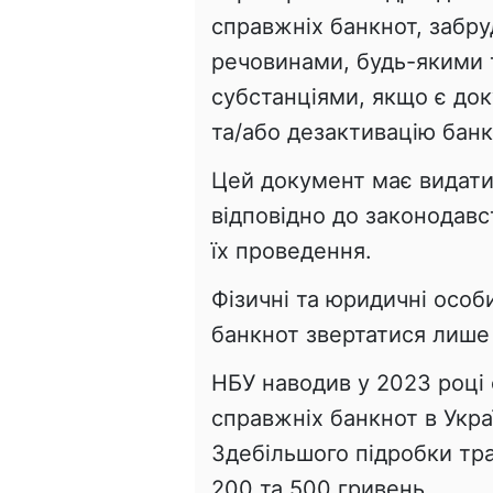
справжніх банкнот, забр
речовинами, будь-якими 
субстанціями, якщо є до
та/або дезактивацію банк
Цей документ має видати 
відповідно до законодавс
їх проведення.
Фізичні та юридичні особи
банкнот звертатися лише 
НБУ наводив у 2023 році 
справжніх банкнот в Укра
Здебільшого підробки тр
200 та 500 гривень.