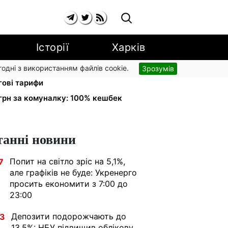
Історії
Харків
згодні з використанням файлів cookie.
Зрозумів
рожчають до 2% з вересня:
гові тарифи
грн за комуналку: 100% кешбек
танні новини
Попит на світло зріс на 5,1%,
7
але графіків не буде: Укренерго
просить економити з 7:00 до
23:00
Депозити подорожчають до
33
13,5%: НБУ підвищив облікову