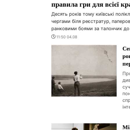
правила гри для всієї кр
Десять років тому київські полік
чергами біля реєстратур, паперов
ранковими боями за талончик до 
11:50 04.08
Се
ро
пе
Про
ди
суч
пон
спр
інт
Мі