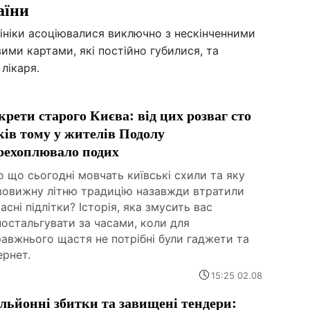
аїни
лініки асоціювалися виключно з нескінченними
ими картами, які постійно губилися, та
лікаря.
крети старого Києва: від цих розваг сто
ків тому у жителів Подолу
рехоплювало подих
 що сьогодні мовчать київські схили та яку
вовижну літню традицію назавжди втратили
асні підлітки? Історія, яка змусить вас
остальгувати за часами, коли для
авжнього щастя не потрібні були гаджети та
ернет.
15:25 02.08
льйонні збитки та завищені тендери: