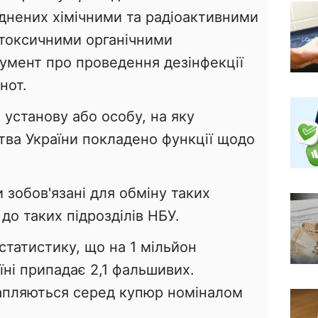
уднених хімічними та радіоактивними
токсичними органічними
кумент про проведення дезінфекції
нот.
установу або особу, на яку
тва України покладено функції щодо
 зобов'язані для обміну таких
до таких підрозділів НБУ.
статистику, що на 1 мільйон
їні припадає 2,1 фальшивих.
апляються серед купюр номіналом