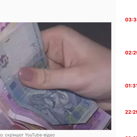
03:
02:2
01:3
22:2
то: скріншот YouTube-відео