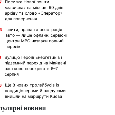
Посилка Нової пошти
7
«зависла» на місяць: 90 днів
архіву та слово «Оператор»
для повернення
Іспити, права та реєстрація
6
авто — лише офлайн: сервісні
центри МВС назвали повний
перелік
Вулицю Героїв Енергетиків і
6
підземний перехід на Майдані
частково перекриють 6–7
серпня
Ще 8 нових тролейбусів із
6
кондиціонерами й пандусами
вийшли на маршрути Києва
пулярні новини