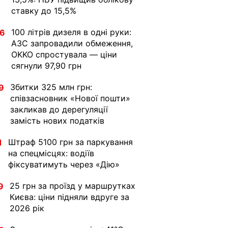
ставку до 15,5%
100 літрів дизеля в одні руки:
36
АЗС запровадили обмеження,
OKKO спростувала — ціни
сягнули 97,90 грн
Збитки 325 млн грн:
9
співзасновник «Нової пошти»
закликав до дерегуляції
замість нових податків
Штраф 5100 грн за паркування
1
на спецмісцях: водіїв
фіксуватимуть через «Дію»
25 грн за проїзд у маршрутках
9
Києва: ціни підняли вдруге за
2026 рік