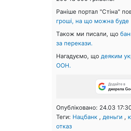
Раніше портал "Стіна" п
гроші, на що можна буде 
Також ми писали, що
бан
за перекази.
Нагадуємо, що
деяким ук
ООН.
Додайте в
джерела Go
Опубліковано:
24.03 17:3
Теги:
Нацбанк
,
деньги
,
отказ