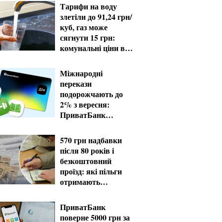
Тарифи на воду
злетіли до 91,24 грн/
куб, газ може
сягнути 15 грн:
комунальні ціни в
серпні
Міжнародні
перекази
подорожчають до
2% з вересня:
ПриватБанк
завершує пільгові
тарифи
570 грн надбавки
після 80 років і
безкоштовний
проїзд: які пільги
отримають
пенсіонери в серпні
ПриватБанк
поверне 5000 грн за