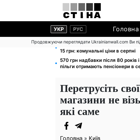
Головна
УКР
РУС
Продовжуючи переглядати Ukrainianwall.com Ви 
Тарифи на воду злетіли до 91,24 
15 грн: комунальні ціни в серпні
570 грн надбавки після 80 років 
пільги отримають пенсіонери в с
Перетрусіть свої
магазини не віз
які саме
Головна
»
Київ