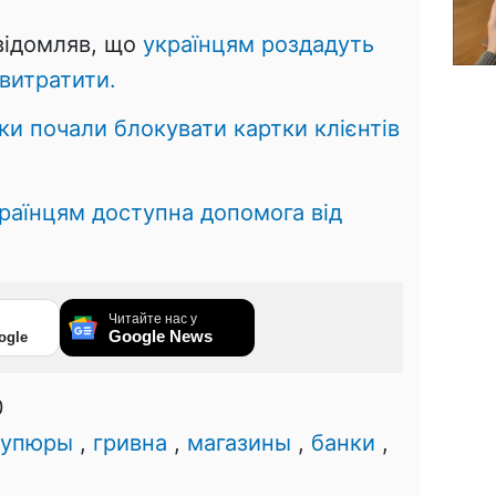
овідомляв, що
українцям роздадуть
витратити.
ки почали блокувати картки клієнтів
раїнцям доступна допомога від
Читайте нас у
Google News
ogle
0
купюры
,
гривна
,
магазины
,
банки
,