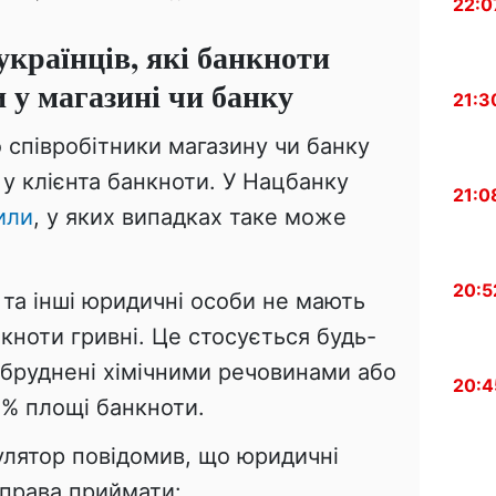
22:0
країнців, які банкноти
 у магазині чи банку
21:3
о співробітники магазину чи банку
у клієнта банкноти. У Нацбанку
21:0
или
, у яких випадках таке може
20:5
и та інші юридичні особи не мають
кноти гривні. Це стосується будь-
абруднені хімічними речовинами або
20:4
5% площі банкноти.
улятор повідомив, що юридичні
 права приймати: