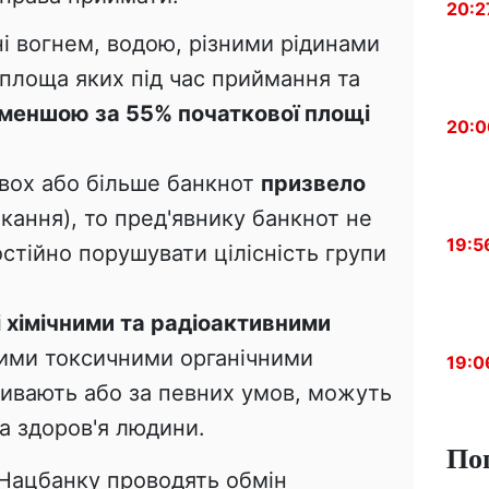
20:2
і вогнем, водою, різними рідинами
 площа яких під час приймання та
меншою за 55% початкової площі
20:0
вох або більше банкнот
призвело
ікання), то пред'явнику банкнот не
19:5
тійно порушувати цілісність групи
 хімічними та радіоактивними
ими токсичними органічними
19:0
ливають або за певних умов, можуть
а здоров'я людини.
По
 Нацбанку проводять обмін