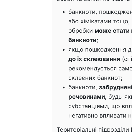
банкноти, пошкоджен
або хімікатами тощо,
обробки
може стати 
банкноти;
якщо пошкодження д
до їх склеювання
(сп
рекомендується самос
склеєних банкнот;
банкноти,
забруднені
речовинами,
будь-як
субстанціями, що вп
негативно впливати н
Територіальні підрозділи