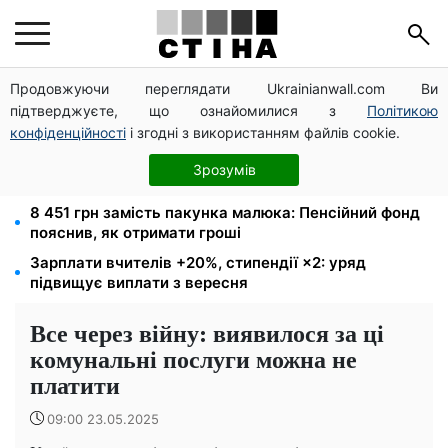
Продовжуючи переглядати Ukrainianwall.com Ви
Пенсія по інвалідності III групи з вересня: від 2595
підтверджуєте, що ознайомилися з
Політикою
до 10 625 грн — хто скільки отримає
конфіденційності
і згодні з використанням файлів cookie.
Мавіки, зарядні станції та апарати для реанімації:
Християнський корпус передав вантаж на
Зрозумів
Запорізький та Покровський напрямки
8 451 грн замість пакунка малюка: Пенсійний фонд
пояснив, як отримати гроші
Зарплати вчителів +20%, стипендії ×2: уряд
підвищує виплати з вересня
Все через війну: виявилося за ці
комунальні послуги можна не
платити
09:00 23.05.2025