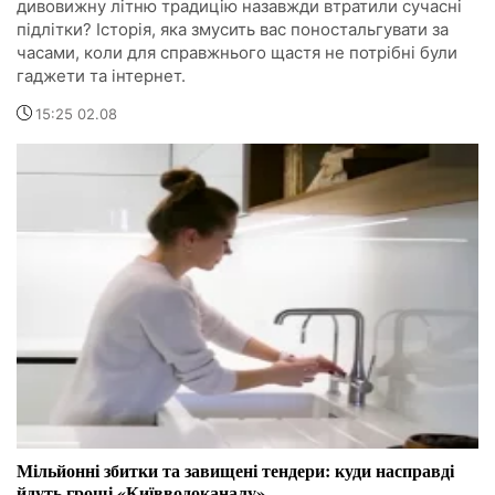
дивовижну літню традицію назавжди втратили сучасні
підлітки? Історія, яка змусить вас поностальгувати за
часами, коли для справжнього щастя не потрібні були
гаджети та інтернет.
15:25 02.08
Мільйонні збитки та завищені тендери: куди насправді
йдуть гроші «Київводоканалу»