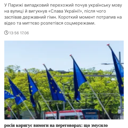
У Парижі випадковий перехожий почув українську мову
на вулиці й вигукнув «Слава Україні!», після чого
заспівав державний гімн. Короткий момент потрапив на
відео та миттєво розлетівся соцмережами.
13:56 17.06
росія коригує вимоги на переговорах: що змусило