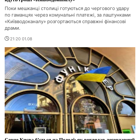
Поки мешканці столиці готуються до чергового удару
по гаманцях через комунальні платежі, за лаштунками
«Київводоканалу» розгортаються справжні фінансові
драми.
21:20 01.08
Серце Києва бʼється на Подолі: як виглядав легендарний