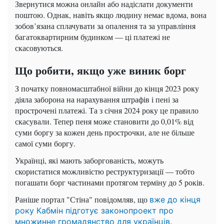
Звернутися можна онлайн або надіслати документи
поштою. Однак, навіть якщо людину немає вдома, вона
зобов’язана сплачувати за опалення та за управління
багатоквартирним будинком — ці платежі не
скасовуються.
Що робити, якщо уже виник борг
З початку повномасштабної війни до кінця 2023 року
діяла заборона на нарахування штрафів і пені за
прострочені платежі. Та з січня 2024 року це правило
скасували. Тепер пеня може становити до 0,01% від
суми боргу за кожен день прострочки, але не більше
самої суми боргу.
Українці, які мають заборгованість, можуть
скористатися можливістю реструктуризації — тобто
погашати борг частинами протягом терміну до 5 років.
Раніше портал "Стіна" повідомляв, що
вже до кінця
року Кабмін підготує законопроект про
множинне громадянство для українців.