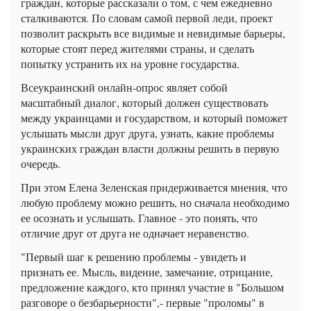
граждан, которые рассказали о том, с чем ежедневно
сталкиваются. По словам самой первой леди, проект
позволит раскрыть все видимые и невидимые барьеры,
которые стоят перед жителями страны, и сделать
попытку устранить их на уровне государства.
Всеукраинский онлайн-опрос являет собой
масштабный диалог, который должен существовать
между украинцами и государством, и который поможет
услышать мысли друг друга, узнать, какие проблемы
украинских граждан власти должны решить в первую
очередь.
При этом Елена Зеленская придерживается мнения, что
любую проблему можно решить, но сначала необходимо
ее осознать и услышать. Главное - это понять, что
отличие друг от друга не одначает неравенство.
"Первый шаг к решению проблемы - увидеть и
признать ее. Мысль, видение, замечание, отрицание,
предложение каждого, кто принял участие в "Большом
разговоре о безбарьерности",- первые "проломы" в