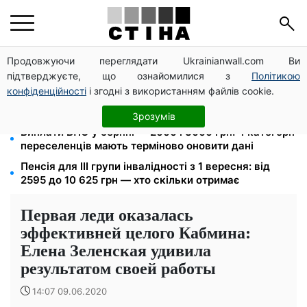
Продовжуючи переглядати Ukrainianwall.com Ви
172 940 грн захистять житло від арешту за
підтверджуєте, що ознайомилися з
Політикою
комуналку: з жовтня поріг — 432 тисячі
конфіденційності
і згодні з використанням файлів cookie.
26 000 підписів — Зеленський доручив РНБО
позбавляти водіїв прав за систематичні порушення
Зрозумів
Виплати ВПО у серпні — 2000 і 3000 грн: 4 категорії
переселенців мають терміново оновити дані
Пенсія для III групи інвалідності з 1 вересня: від
2595 до 10 625 грн — хто скільки отримає
Первая леди оказалась
эффективней целого Кабмина:
Елена Зеленская удивила
результатом своей работы
14:07 09.06.2020