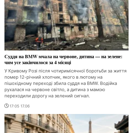
Суддя на BMW мчала на червоне, дитина — на зелене:
чим усе закінчилося за 4 місяці
У Кривому Розі після чотиримісячної боротьби за життя
помер 12-річний хлопчик, якого в лютому на
пішохідному переході збила суддя на BMW. Водійка
рухалася на червоне світло, а дитина з мамою
переходили дорогу на зелений сигнал.
17:05 17.06