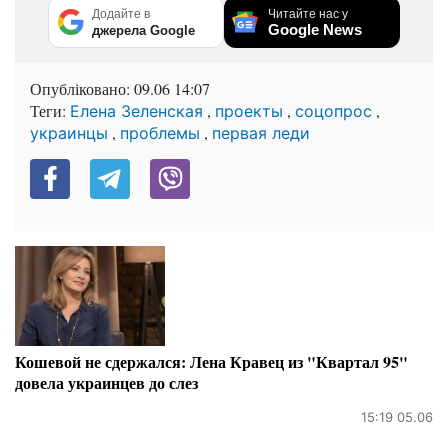
Додайте в
Читайте нас у
Google News
джерела Google
Опубліковано:
09.06 14:07
Теги:
,
,
,
Елена Зеленская
проекты
соцопрос
,
,
украинцы
проблемы
первая леди
Кошевой не сдержался: Лена Кравец из "Квартал 95"
довела украинцев до слез
15:19 05.06