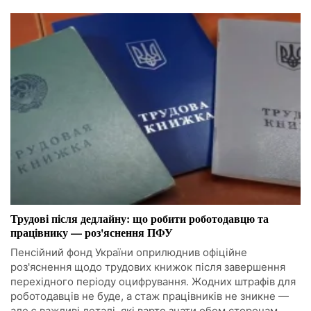
Трудові після дедлайну: що робити роботодавцю та
працівнику — роз'яснення ПФУ
Пенсійний фонд України оприлюднив офіційне
роз'яснення щодо трудових книжок після завершення
перехідного періоду оцифрування. Жодних штрафів для
роботодавців не буде, а стаж працівників не зникне —
але є важливі деталі, які варто знати обом сторонам.