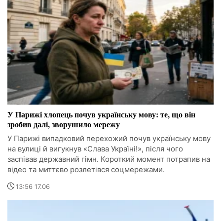
У Парижі хлопець почув українську мову: те, що він
зробив далі, зворушило мережу
У Парижі випадковий перехожий почув українську мову
на вулиці й вигукнув «Слава Україні!», після чого
заспівав державний гімн. Короткий момент потрапив на
відео та миттєво розлетівся соцмережами.
13:56 17.06