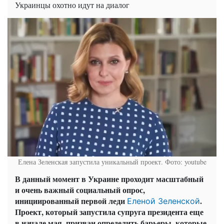
Украинцы охотно идут на диалог
Елена Зеленская запустила уникальный проект. Фото: youtube
В данный момент в Украине проходит масштабный
и очень важный социальный опрос,
инициированный первой леди
.
Еленой Зеленской
Проект, который запустила супруга президента еще
в начале мая, призван определить барьеры, которые