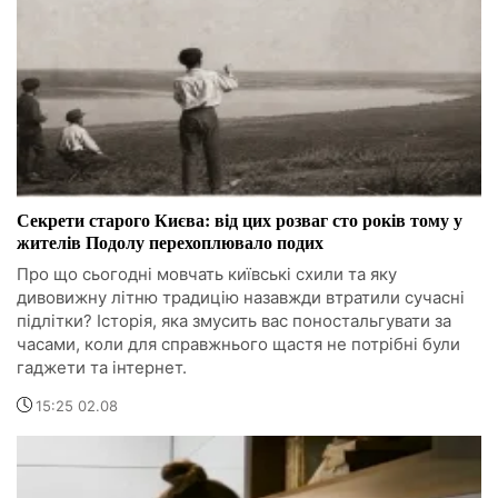
Секрети старого Києва: від цих розваг сто років тому у
жителів Подолу перехоплювало подих
Про що сьогодні мовчать київські схили та яку
дивовижну літню традицію назавжди втратили сучасні
підлітки? Історія, яка змусить вас поностальгувати за
часами, коли для справжнього щастя не потрібні були
гаджети та інтернет.
15:25 02.08