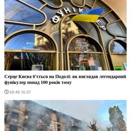
Серце Києва бʼється на Подолі: як виглядав легендарний
фунікулер понад 100 років тому
20:45 10.07