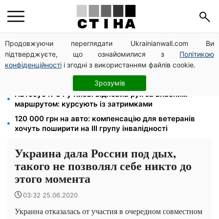
Продовжуючи переглядати Ukrainianwall.com Ви
Зарплата 30 000 грн — пенсія 11 500 грн: ПФУ
підтверджуєте, що ознайомилися з
Політикою
пояснив формулу розрахунку виплат у 2026 році
конфіденційності
і згодні з використанням файлів cookie.
До 19 400 грн на дрова: ПФУ приймає заяви на
субсидію для власників пічного опалення
Зрозумів
Автобус №54 у Києві відновив рух за власним
маршрутом: курсують із затримками
120 000 грн на авто: компенсацію для ветеранів
хочуть поширити на III групу інвалідності
Украина дала России под дых,
такого не позволял себе никто до
этого момента
03:32 25.06.2020
Украина отказалась от участия в очередном совместном