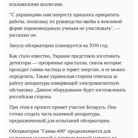
итальянскими коллегами.
"С украинцами нам попросту пришлось прекратить
работы, поскольку их руководство якобы в вежливой
форме порекомендовало ученым не участвовать", —
рассказал он.
Запуск обсерватории планируется на 2030 год.
Как стало известно, Украине предстояло изготовить
детекторы — прозрачные кристаллы, сквозь которые
проходит гамма-частица и теряет энергию, и ее можно
определить. Также украинская сторона отвечала за
работу аппаратуры измеряющей электромагнитную
обстановку. Данное оборудование будет изготавливать
российская сторона.
При этом в проекте примет участие Беларусь. Она
готова создать часть наземной аппаратуры,
предназначенной для испытаний обсерватории.
Обсерватория "Гамма-400" предназначается для
получения сведений о природе темной материи во