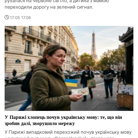
рухалася на червоне світло, а дитина з мамою
переходили дорогу на зелений сигнал.
17:05 17.06
У Парижі хлопець почув українську мову: те, що він
зробив далі, зворушило мережу
У Парижі випадковий перехожий почув українську мову