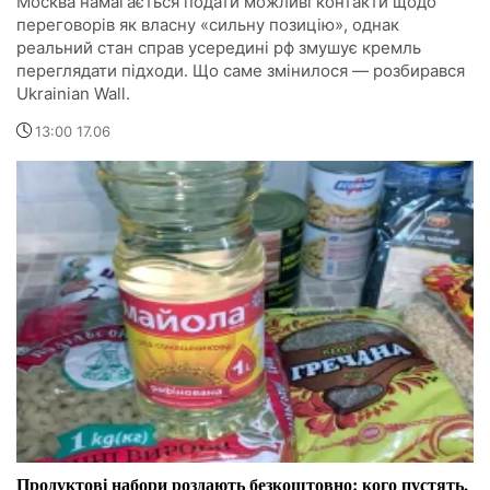
Москва намагається подати можливі контакти щодо
переговорів як власну «сильну позицію», однак
реальний стан справ усередині рф змушує кремль
переглядати підходи. Що саме змінилося — розбирався
Ukrainian Wall.
13:00 17.06
Продуктові набори роздають безкоштовно: кого пустять,