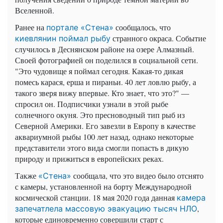
Вселенной.
Ранее на
сообщалось, что
портале «Стена»
странного окраса. Событие
киевлянин поймал рыбу
случилось в Деснянском районе на озере Алмазный.
Своей фотографией он поделился в социальной сети.
"Это чудовище я поймал сегодня. Какая-то дикая
помесь карася, ерша и пираньи. 40 лет ловлю рыбу, а
такого зверя вижу впервые. Кто знает, что это?" —
спросил он. Подписчики узнали в этой рыбе
солнечного окуня. Это пресноводный тип рыб из
Северной Америки. Его завезли в Европу в качестве
аквариумной рыбы 100 лет назад, однако некоторые
представители этого вида смогли попасть в дикую
природу и прижиться в европейских реках.
Также
сообщала, что это видео было отснято
«Стена»
с камеры, установленной на борту Международной
космической станции. 18 мая 2020 года данная
камера
,
запечатлела массовую эвакуацию тысяч НЛО
которые единовременно совершили старт с