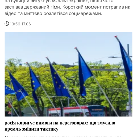
на вулиці й вигукнув «Слава Україні!», після чого
заспівав державний гімн. Короткий момент потрапив на
відео та миттєво розлетівся соцмережами.
13:56 17.06
росія коригує вимоги на переговорах: що змусило
кремль змінити тактику