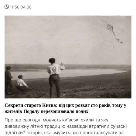
11:50 04.08
Секрети старого Києва: від цих розваг сто років тому у
жителів Подолу перехоплювало подих
Про що сьогодні мовчать київські схили та яку
дивовижну літню традицію назавжди втратили сучасні
підлітки? Історія, яка змусить вас поностальгувати за